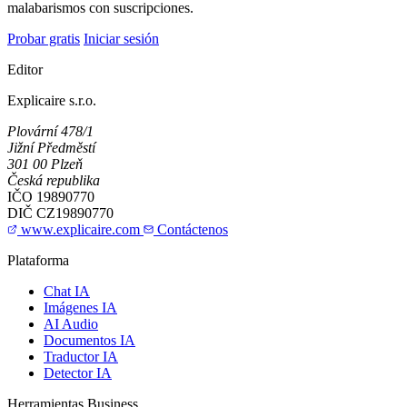
malabarismos con suscripciones.
Probar gratis
Iniciar sesión
Editor
Explicaire s.r.o.
Plovární 478/1
Jižní Předměstí
301 00 Plzeň
Česká republika
IČO
19890770
DIČ
CZ19890770
www.explicaire.com
Contáctenos
Plataforma
Chat IA
Imágenes IA
AI Audio
Documentos IA
Traductor IA
Detector IA
Herramientas Business