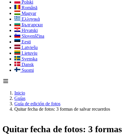
Polski
Română
Magyar
Ελληνικά
Български
Hrvatski
Slovenščina
Eesti
Latviešu
Lietuvių
Svenska
Dansk
Suomi
Inicio
Guías
Guía de edición de fotos
Quitar fecha de fotos: 3 formas de salvar recuerdos
Quitar fecha de fotos: 3 formas