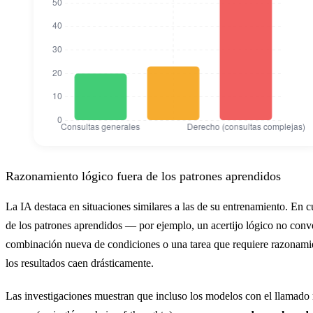
Tasa de alucinaciones de la IA por área
Tasa de alucinaciones
Razonamiento lógico fuera de los patrones aprendidos
Consultas generales
20
La IA destaca en situaciones similares a las de su entrenamiento. En c
de los patrones aprendidos — por ejemplo, un acertijo lógico no conv
Medicina
23
combinación nueva de condiciones o una tarea que requiere razonami
Derecho (consultas complejas)
79
los resultados caen drásticamente.
Las investigaciones muestran que incluso los modelos con el llamado