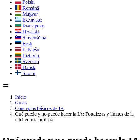
Polski
Română
Magyar
Ελληνικά
Български
Hrvatski
Slovenščina
Eesti
Latviešu
Lietuvių
Svenska
Dansk
Suomi
Inicio
Guías
Conceptos básicos de IA
Qué puede y no puede hacer la IA: Fortalezas y límites de la
inteligencia artificial