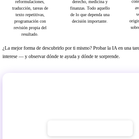
cons
reformulaciones,
derecho, medicina y
av
traducción, tareas de
finanzas. Todo aquello
v
texto repetitivas,
de lo que dependa una
origi
programación con
decisión importante.
sobre
revisión propia del
resultado.
¿La mejor forma de descubrirlo por ti mismo? Probar la IA en una tare
interese — y observar dónde te ayuda y dónde te sorprende.
Descubre qué puede hacer la IA por t
Dale a la IA una tarea que tengas ahora mismo sobre la mesa. 
mismo dónde resulta útil — y dónde querrás revisar el re
→ Probar AI Chat GuideGlare