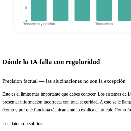
Mejora media de productividad con IA por á
Mejora media de productivida
Redacción y edición
40
Dónde la IA falla con regularidad
Atención al cliente
35
Desarrollo de software
55
Precisión factual — las alucinaciones no son la excepción
Traducción
50
Este es el límite más importante que debes conocer. Los sistemas de 
presentar información incorrecta con total seguridad. A esto se le lla
Análisis de datos
28
(cómo y por qué funciona técnicamente lo explica el artículo
Cómo fu
Los datos son sobrios: