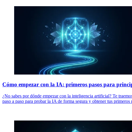
Cómo empezar con la IA: primeros pasos para princi
¿No sabes por dónde empezar con la inteligencia artificial? Te traemos
paso a paso para probar la IA de forma segura y obtener tus primeros r