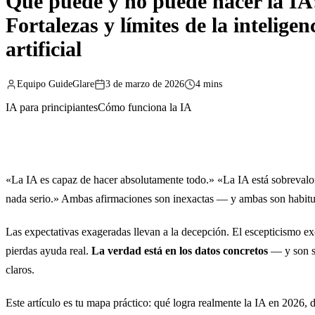
Qué puede y no puede hacer la IA
Fortalezas y límites de la inteligen
artificial
Equipo GuideGlare
3 de marzo de 2026
4 mins
IA para principiantes
Cómo funciona la IA
«La IA es capaz de hacer absolutamente todo.» «La IA está sobrevalo
nada serio.» Ambas afirmaciones son inexactas — y ambas son habitu
Las expectativas exageradas llevan a la decepción. El escepticismo ex
pierdas ayuda real.
La verdad está en los datos concretos
— y son s
claros.
Este artículo es tu mapa práctico: qué logra realmente la IA en 2026, 