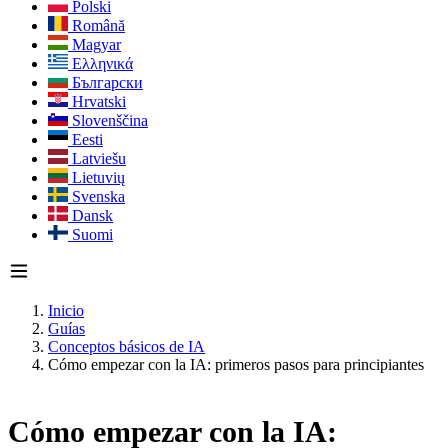
Polski
Română
Magyar
Ελληνικά
Български
Hrvatski
Slovenščina
Eesti
Latviešu
Lietuvių
Svenska
Dansk
Suomi
Inicio
Guías
Conceptos básicos de IA
Cómo empezar con la IA: primeros pasos para principiantes
Cómo empezar con la IA: