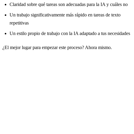
Claridad sobre qué tareas son adecuadas para la IA y cuáles no
Un trabajo significativamente más rápido en tareas de texto
repetitivas
Un estilo propio de trabajo con la IA adaptado a tus necesidades
¿El mejor lugar para empezar este proceso? Ahora mismo.
Tu primer prompt te espera
Abre el AI Chat, copia uno de los prompts de ejemplo
de arriba y pruébalo. En diez minutos sabrás más que
con cualquier artículo.
→ Abrir AI Chat GuideGlare