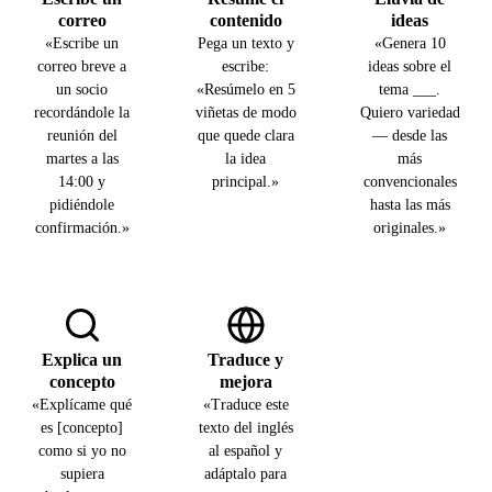
correo
contenido
ideas
«Escribe un
Pega un texto y
«Genera 10
correo breve a
escribe:
ideas sobre el
un socio
«Resúmelo en 5
tema ___.
recordándole la
viñetas de modo
Quiero variedad
reunión del
que quede clara
— desde las
martes a las
la idea
más
14:00 y
principal.»
convencionales
pidiéndole
hasta las más
confirmación.»
originales.»
Explica un
Traduce y
concepto
mejora
«Explícame qué
«Traduce este
es [concepto]
texto del inglés
como si yo no
al español y
supiera
adáptalo para