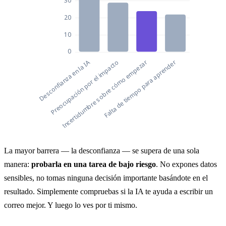
Por qué la gente todavía no usa la I
La mayor barrera — la desconfianza — se supera de una sola
Por qué la gent
manera:
probarla en una tarea de bajo riesgo
. No expones datos
Desconfianza en la IA
37
sensibles, no tomas ninguna decisión importante basándote en el
resultado. Simplemente compruebas si la IA te ayuda a escribir un
Preocupación por el impacto
29
correo mejor. Y luego lo ves por ti mismo.
Incertidumbre sobre cómo empezar
24