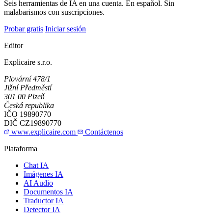
Seis herramientas de IA en una cuenta. En español. Sin
malabarismos con suscripciones.
Probar gratis
Iniciar sesión
Editor
Explicaire s.r.o.
Plovární 478/1
Jižní Předměstí
301 00 Plzeň
Česká republika
IČO
19890770
DIČ
CZ19890770
www.explicaire.com
Contáctenos
Plataforma
Chat IA
Imágenes IA
AI Audio
Documentos IA
Traductor IA
Detector IA