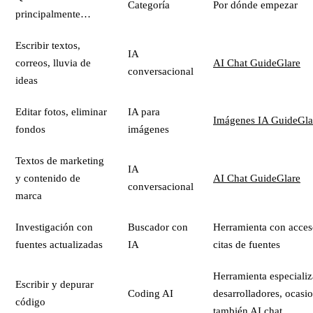
Categoría
Por dónde empezar
principalmente…
Escribir textos,
IA
correos, lluvia de
AI Chat GuideGlare
conversacional
ideas
Editar fotos, eliminar
IA para
Imágenes IA GuideGla
fondos
imágenes
Textos de marketing
IA
y contenido de
AI Chat GuideGlare
conversacional
marca
Investigación con
Buscador con
Herramienta con acces
fuentes actualizadas
IA
citas de fuentes
Herramienta especializ
Escribir y depurar
Coding AI
desarrolladores, ocasi
código
también
AI chat