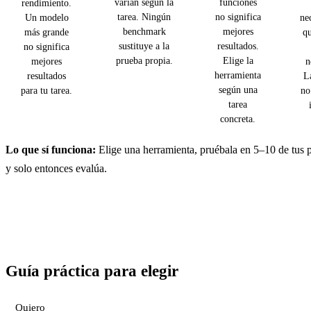
varían según la
funciones
rendimiento.
tarea. Ningún
no significa
Un modelo
ne
benchmark
mejores
más grande
qu
sustituye a la
resultados.
no significa
prueba propia.
Elige la
mejores
n
herramienta
resultados
L
según una
para tu tarea.
no
tarea
concreta.
Lo que sí funciona:
Elige una herramienta, pruébala en 5–10 de tus p
y solo entonces evalúa.
Guía práctica para elegir
Quiero