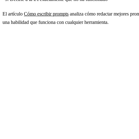
El artículo
Cómo escribir prompts
analiza cómo redactar mejores pro
una habilidad que funciona con cualquier herramienta.
Pruébalo ahora mismo
No necesitas instalación ni tarjeta de crédito. AI Chat GuideG
accesible directamente desde el navegador — el lugar ideal par
la IA conversacional sin compromiso.
→ Abrir AI Chat