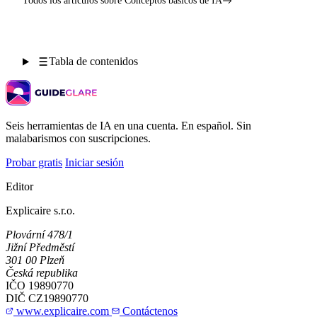
Todos los artículos sobre Conceptos básicos de IA
Tabla de contenidos
Seis herramientas de IA en una cuenta. En español. Sin
malabarismos con suscripciones.
Probar gratis
Iniciar sesión
Editor
Explicaire s.r.o.
Plovární 478/1
Jižní Předměstí
301 00 Plzeň
Česká republika
IČO
19890770
DIČ
CZ19890770
www.explicaire.com
Contáctenos