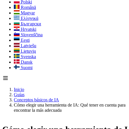
Polski
Română
Magyar
Ελληνικά
Български
Hrvatski
Slovenščina
Eesti
Latviešu
Lietuvių
Svenska
Dansk
Suomi
Inicio
Guías
Conceptos básicos de IA
Cómo elegir una herramienta de IA: Qué tener en cuenta para
encontrar la más adecuada