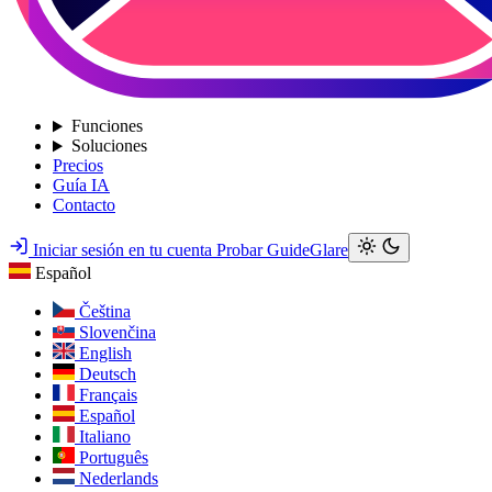
Funciones
Soluciones
Precios
Guía IA
Contacto
Iniciar sesión en tu cuenta
Probar GuideGlare
Español
Čeština
Slovenčina
English
Deutsch
Français
Español
Italiano
Português
Nederlands