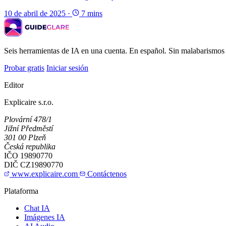
10 de abril de 2025
·
7 mins
Seis herramientas de IA en una cuenta. En español. Sin malabarismos 
Probar gratis
Iniciar sesión
Editor
Explicaire s.r.o.
Plovární 478/1
Jižní Předměstí
301 00 Plzeň
Česká republika
IČO
19890770
DIČ
CZ19890770
www.explicaire.com
Contáctenos
Plataforma
Chat IA
Imágenes IA