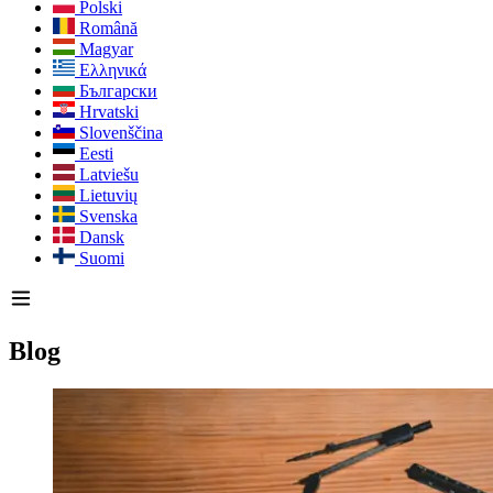
Polski
Română
Magyar
Ελληνικά
Български
Hrvatski
Slovenščina
Eesti
Latviešu
Lietuvių
Svenska
Dansk
Suomi
Blog