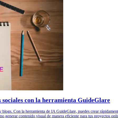
s sociales con la herramienta GuideGlare
s y blogs. Con la herramienta de IA GuideGlare, puedes crear rápidamente
o generar contenido visual de manera eficiente para tus proyectos onli