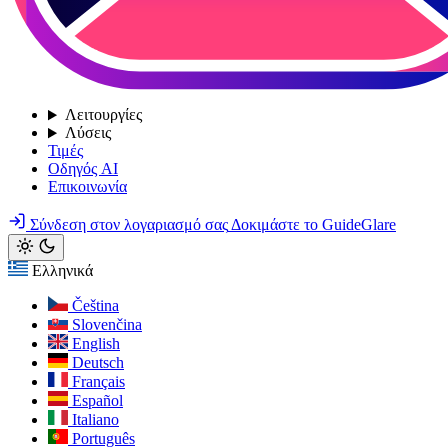
Λειτουργίες
Λύσεις
Τιμές
Οδηγός AI
Επικοινωνία
Σύνδεση στον λογαριασμό σας
Δοκιμάστε το GuideGlare
Ελληνικά
Čeština
Slovenčina
English
Deutsch
Français
Español
Italiano
Português