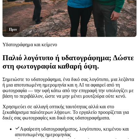
Πριν
Υδατογράφημα και κείμενο
Παλιό λογότυπο ή υδατογράφημα; Δώστε
Κάντε κλικ για αποκάλυψη
στη φωτογραφία καθαρή όψη.
Σημειώστε το υδατογράφημα, ένα δικό σας λογότυπο, μια λεζάντα
ή μια αποτυπωμένη ημερομηνία και η AI τα αφαιρεί από τη
φωτογραφία — την υφή κάτω από την επιγραφή την υπολογίζει με
βάση το περιβάλλον, ώστε να μην μένει μουτζούρα ούτε κενό.
Χρησιμεύει σε αλλαγή οπτικής ταυτότητας αλλά και στο
ξεκαθάρισμα παλιότερων λήψεων. Το εργαλείο προορίζεται για
δικές σας φωτογραφίες και δικά σας υδατογραφήματα.
Αφαίρεση υδατογραφήματος, λογότυπου, κειμένου και
αποτυπωμένης ημερομηνίας