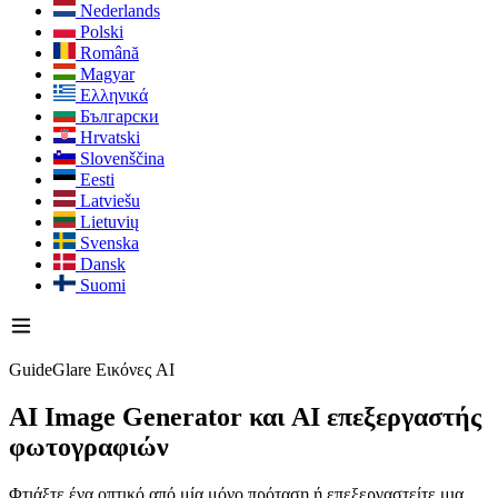
Nederlands
Polski
Română
Magyar
Ελληνικά
Български
Hrvatski
Slovenščina
Eesti
Latviešu
Lietuvių
Svenska
Dansk
Suomi
GuideGlare Εικόνες AI
AI Image Generator
και AI επεξεργαστής
φωτογραφιών
Φτιάξτε ένα οπτικό από μία μόνο πρόταση ή επεξεργαστείτε μια