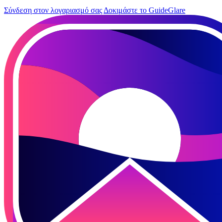
Σύνδεση στον λογαριασμό σας
Δοκιμάστε το GuideGlare