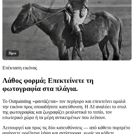
Πριν
Επέκταση εικόνας
Λάθος φορμά; Επεκτείνετε τη
Κάντε κλικ για αποκάλυψη
φωτογραφία στα πλάγια.
Το Outpainting «φαντάζεται» τον περίγυρο και επεκτείνει ομαλά
την εικόνα προς οποιαδήποτε κατεύθυνση. Η AI αναλύει το στυλ
της φωτογραφίας και ζωγραφίζει ρεαλιστικά το τοπίο, τον
εσωτερικό χώρο ή τα μέρη αντικειμένων που λείπουν.
Λειτουργεί και προς τις δύο κατευθύνσεις — από κάθετο πορτρέτο
φτιάχνετε οριζόντια λήψη και αντίστροφα, χωρίς να κόβετε