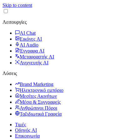
Skip to content
Λειτουργίες
AI Chat
Εικόνες AI
AI Audio
Έγγραφα AI
Μεταφραστής AI
Ανιχνευτής AI
Λύσεις
Brand Marketing
Ηλεκτρονικό εμπόριο
Μεσίτες Ακινήτων
Μέσα & Συγγραφείς
Ανθρώπινοι Πόροι
Ταξιδιωτικά Γραφεία
Τιμές
Οδηγός AI
Επικοινωνία