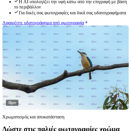
Η AI υπολογίζει την υφή κάτω από την επιγραφή με βάση
το περιβάλλον
Για δικές σας φωτογραφίες και δικά σας υδατογραφήματα
Αφαιρέστε υδατογράφημα από φωτογραφία
Πριν
Χρωματισμός και αποκατάσταση
Δώστε στις παλιές φωτογραφίες χρώμα
Κάντε κλικ για αποκάλυψη