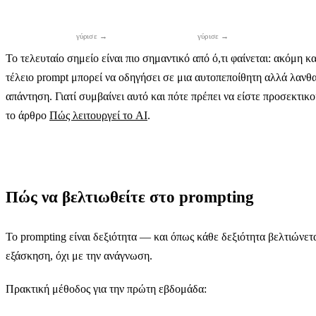
λεπτομέρειες μόνο
τα αποτελέσματα θα
λέξεις, πίν
του, και συνήθως
είναι πολύ καλύτερα.
email τεσ
λανθασμένα.
προτάσε
Το τελευταίο σημείο είναι πιο σημαντικό από ό,τι φαίνεται: ακόμη κα
Το πρώτο
Ένα καλό prompt δεν
τέλειο prompt μπορεί να οδηγήσει σε μια αυτοπεποίθητη αλλά λαν
αποτέλεσμα είναι
αποτρέπει τις
απάντηση. Γιατί συμβαίνει αυτό και πότε πρέπει να είστε προσεκτικο
αφετηρία. Δώστε
παραισθήσεις
το άρθρο
ανατροφοδότηση:
Πώς λειτουργεί το AI
.
(hallucinations).
«σύντομε το»,
Συγκεκριμένα
«λιγότερο επίσημο»,
νούμερα, ονόματα
«πρόσθεσε
και αναφορές πάντα
παράδειγμα» — η
επαληθεύετε —
δεύτερη ή τρίτη
ειδικά αν σκοπεύετε
Πώς να βελτιωθείτε στο prompting
εκδοχή είναι
να τα δημοσιεύσετε.
συνήθως αυτή που
θέλετε.
Το prompting είναι δεξιότητα — και όπως κάθε δεξιότητα βελτιώνετα
εξάσκηση, όχι με την ανάγνωση.
Πρακτική μέθοδος για την πρώτη εβδομάδα: