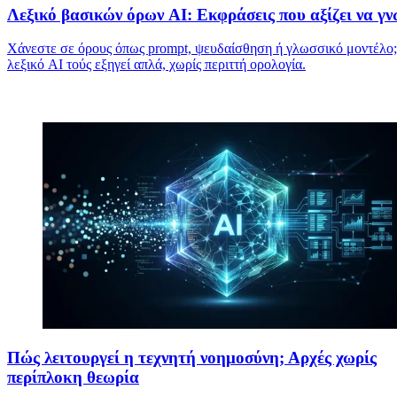
Λεξικό βασικών όρων AI: Εκφράσεις που αξίζει να γν
Χάνεστε σε όρους όπως prompt, ψευδαίσθηση ή γλωσσικό μοντέλο;
λεξικό AI τούς εξηγεί απλά, χωρίς περιττή ορολογία.
Πώς λειτουργεί η τεχνητή νοημοσύνη; Αρχές χωρίς
περίπλοκη θεωρία