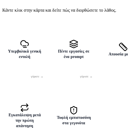
Κάντε κλικ στην κάρτα και δείτε πώς να διορθώσετε το λάθος.
Υπερβολικά γενική
Πέντε εργασίες σε
Απουσία μ
εντολή
ένα prompt
Το «Βοήθησέ με με
Γράψε κείμενο,
Χωρίς προδι
την παρουσίαση» δεν
σκέψου τίτλο,
μήκους 
αρκεί. Προσθέστε
πρότεινε εικόνα και
παρουσίασ
θέμα, κοινό, μήκος
μετάφρασέ το…
πάρετε ένα
και στόχο — αλλιώς
Χωρίστε τη δουλειά
γενικό κεί
Εγκατάλειψη μετά
Τυφλή εμπιστοσύνη
την πρώτη
το AI θα
σε βήματα — κάθε
Πείτε: 5 b
στα γεγονότα
απάντηση
συμπληρώσει τις
prompt μία εργασία,
points, μέγ