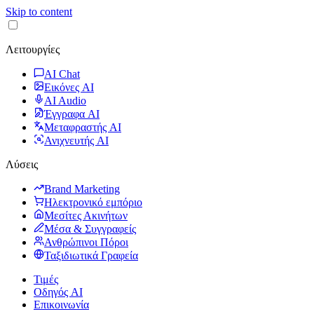
Skip to content
Λειτουργίες
AI Chat
Εικόνες AI
AI Audio
Έγγραφα AI
Μεταφραστής AI
Ανιχνευτής AI
Λύσεις
Brand Marketing
Ηλεκτρονικό εμπόριο
Μεσίτες Ακινήτων
Μέσα & Συγγραφείς
Ανθρώπινοι Πόροι
Ταξιδιωτικά Γραφεία
Τιμές
Οδηγός AI
Επικοινωνία