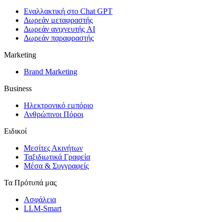
Εναλλακτική στο Chat GPT
Δωρεάν μεταφραστής
Δωρεάν ανιχνευτής AI
Δωρεάν παραφραστής
Marketing
Brand Marketing
Business
Ηλεκτρονικό εμπόριο
Ανθρώπινοι Πόροι
Ειδικοί
Μεσίτες Ακινήτων
Ταξιδιωτικά Γραφεία
Μέσα & Συγγραφείς
Τα Πρότυπά μας
Ασφάλεια
LLM-Smart