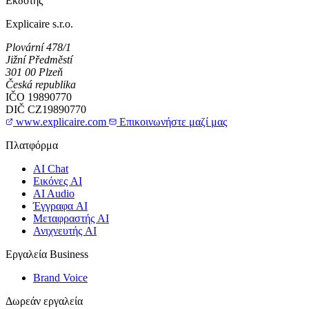
Εκδότης
Explicaire s.r.o.
Plovární 478/1
Jižní Předměstí
301 00 Plzeň
Česká republika
IČO
19890770
DIČ
CZ19890770
www.explicaire.com
Επικοινωνήστε μαζί μας
Πλατφόρμα
AI Chat
Εικόνες AI
AI Audio
Έγγραφα AI
Μεταφραστής AI
Ανιχνευτής AI
Εργαλεία Business
Brand Voice
Δωρεάν εργαλεία