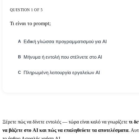
QUESTION 1 OF 5
Τι είναι το prompt;
Ειδική γλώσσα προγραμματισμού για AI
A
Μήνυμα ή εντολή που στέλνετε στο AI
B
Πληρωμένη λειτουργία εργαλείων AI
C
Ξέρετε πώς να δίνετε εντολές — τώρα είναι καλό να γνωρίζετε
τι δ
να βάζετε στο AI και πώς να επαληθεύετε τα αποτελέσματα
. Αυτ
το άρθρο
Ασφαλής χρήση AI
.