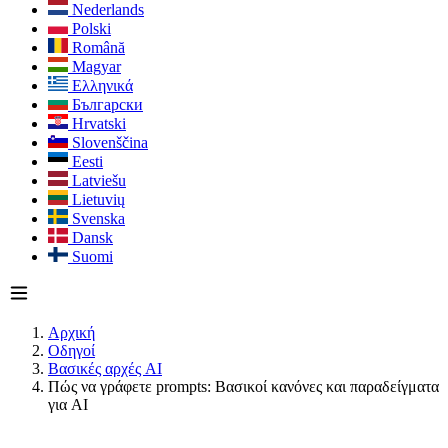
Nederlands
Polski
Română
Magyar
Ελληνικά
Български
Hrvatski
Slovenščina
Eesti
Latviešu
Lietuvių
Svenska
Dansk
Suomi
Αρχική
Οδηγοί
Βασικές αρχές AI
Πώς να γράφετε prompts: Βασικοί κανόνες και παραδείγματα
για AI