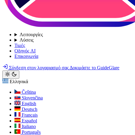
Λειτουργίες
Λύσεις
Τιμές
Οδηγός AI
Επικοινωνία
Σύνδεση στον λογαριασμό σας
Δοκιμάστε το GuideGlare
Ελληνικά
Čeština
Slovenčina
English
Deutsch
Français
Español
Italiano
Português