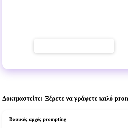
Αντιγράψτε οποιοδήποτε πρότυπο από αυτό το άρθρο στο AI c
και παρατηρήστε τη διαφορά σε σχέση με μια γενική εντολή.
AI Chat GuideGlare λειτουργεί στα ελληνικά, απευθείας στ
browser.
→ Άνοιγμα AI Chat GuideGlare
Δοκιμαστείτε: Ξέρετε να γράφετε καλό pro
Βασικές αρχές prompting