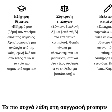
Εξήγηση
Σύγκριση
Βελτίω
θέματος
επιλογών
κειμέν
«Εξήγησέ μου
«Σύγκρινε [επιλογή
«Ξαναγράψ
[θέμα] σαν να είμαι
Α] και [επιλογή Β]
παρακάτω κ
απόλυτος αρχάριος.
από την οπτική
ώστε να είν
Χρησιμοποίησε μια
[κριτηρίου]. Φτιάξε
σύντομο /
αναλογία από την
πίνακα με
κατανοητό 
καθημερινή ζωή και
πλεονεκτήματα και
επίσημο
στο τέλος σύνοψε
μειονεκτήματα και
Διατήρησε 
τα τρία πιο
στο τέλος σύστησε
γεγονότα. Κ
σημαντικά σημεία.»
τι να επιλέξω για
[επικολλή
[κατάσταση].»
Τα πιο συχνά λάθη στη συγγραφή prompts