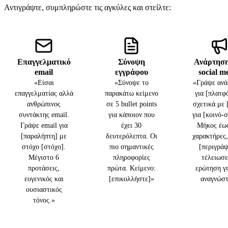
Αντιγράψτε, συμπληρώστε τις αγκύλες και στείλτε:
Επαγγελματικό
Σύνοψη
Ανάρτηση
email
εγγράφου
social m
«Είσαι
«Σύνοψε το
«Γράψε ανά
επαγγελματίας αλλά
παρακάτω κείμενο
για [πλατφ
ανθρώπινος
σε 5 bullet points
σχετικά με 
συντάκτης email.
για κάποιον που
για [κοινό-
Γράψε email για
έχει 30
Μήκος έως
[παραλήπτη] με
δευτερόλεπτα. Οι
χαρακτήρες,
στόχο [στόχο].
πιο σημαντικές
[περιγράψ
Μέγιστο 6
πληροφορίες
τέλειωσε
προτάσεις,
πρώτα. Κείμενο:
ερώτηση γι
ευγενικός και
[επικολλήστε]»
αναγνώστ
ουσιαστικός
τόνος.»