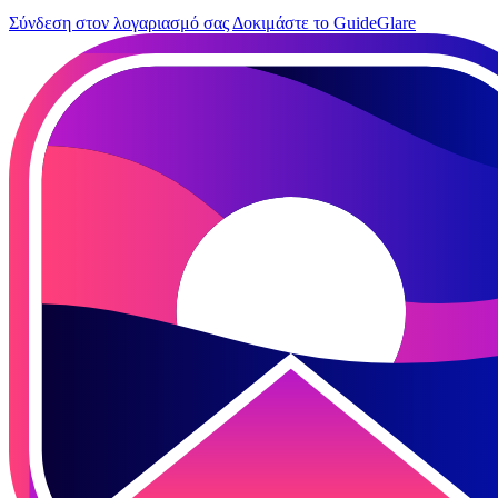
Σύνδεση στον λογαριασμό σας
Δοκιμάστε το GuideGlare