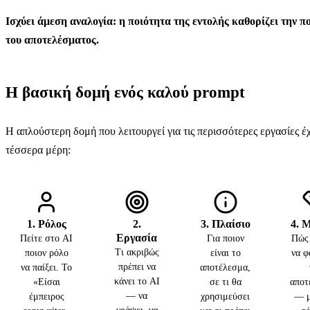
Ισχύει άμεση αναλογία: η ποιότητα της εντολής καθορίζει την π
του αποτελέσματος.
Η βασική δομή ενός καλού prompt
Η απλούστερη δομή που λειτουργεί για τις περισσότερες εργασίες έχ
τέσσερα μέρη:
1. Ρόλος
2.
3. Πλαίσιο
4. 
Εργασία
Πείτε στο AI
Για ποιον
Πώς 
Τι ακριβώς
ποιον ρόλο
είναι το
να φ
πρέπει να
να παίξει. Το
αποτέλεσμα,
κάνει το AI
«Είσαι
σε τι θα
αποτ
— να
έμπειρος
χρησιμεύσει
— μ