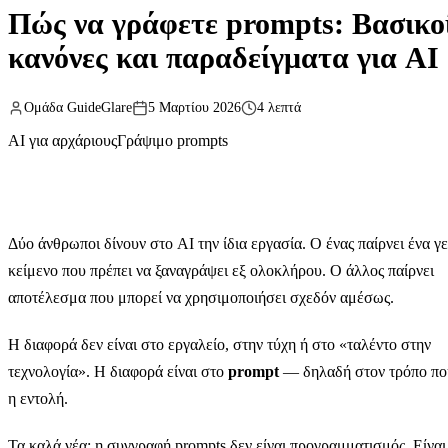
Πώς να γράφετε prompts: Βασικο
κανόνες και παραδείγματα για AI
Ομάδα GuideGlare
5 Μαρτίου 2026
4 λεπτά
AI για αρχάριους
Γράψιμο prompts
Δύο άνθρωποι δίνουν στο AI την ίδια εργασία. Ο ένας παίρνει ένα γ
κείμενο που πρέπει να ξαναγράψει εξ ολοκλήρου. Ο άλλος παίρνει
αποτέλεσμα που μπορεί να χρησιμοποιήσει σχεδόν αμέσως.
Η διαφορά δεν είναι στο εργαλείο, στην τύχη ή στο «ταλέντο στην
τεχνολογία». Η διαφορά είναι στο
prompt
— δηλαδή στον τρόπο πο
η εντολή.
Τα καλά νέα: η συγγραφή prompts δεν είναι προγραμματισμός. Είναι