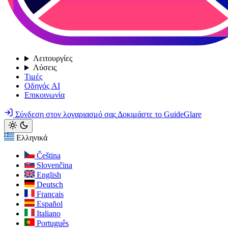
Λειτουργίες
Λύσεις
Τιμές
Οδηγός AI
Επικοινωνία
Σύνδεση στον λογαριασμό σας
Δοκιμάστε το GuideGlare
Ελληνικά
Čeština
Slovenčina
English
Deutsch
Français
Español
Italiano
Português