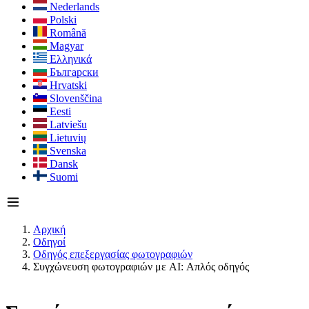
Nederlands
Polski
Română
Magyar
Ελληνικά
Български
Hrvatski
Slovenščina
Eesti
Latviešu
Lietuvių
Svenska
Dansk
Suomi
Αρχική
Οδηγοί
Οδηγός επεξεργασίας φωτογραφιών
Συγχώνευση φωτογραφιών με AI: Απλός οδηγός