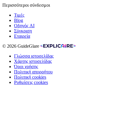
Περισσότεροι σύνδεσμοι
Τιμές
Blog
Οδηγός AI
Σύγκριση
Εταιρεία
© 2026 GuideGlare
Γλώσσα ιστοσελίδας
Χάρτης ιστοσελίδας
Όροι χρήσης
Πολιτική απορρήτου
Πολιτική cookies
Ρυθμίσεις cookies