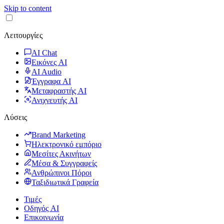
Skip to content
Λειτουργίες
AI Chat
Εικόνες AI
AI Audio
Έγγραφα AI
Μεταφραστής AI
Ανιχνευτής AI
Λύσεις
Brand Marketing
Ηλεκτρονικό εμπόριο
Μεσίτες Ακινήτων
Μέσα & Συγγραφείς
Ανθρώπινοι Πόροι
Ταξιδιωτικά Γραφεία
Τιμές
Οδηγός AI
Επικοινωνία