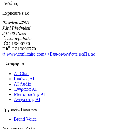
Εκδότης
Explicaire s.r.o.
Plovární 478/1
Jižní Předměstí
301 00 Plzeň
Česká republika
IČO
19890770
DIČ
CZ19890770
www.explicaire.com
Επικοινωνήστε μαζί μας
Πλατφόρμα
AI Chat
Εικόνες AI
AI Audio
Έγγραφα AI
Μεταφραστής AI
Ανιχνευτής AI
Εργαλεία Business
Brand Voice
Δωρεάν εργαλεία