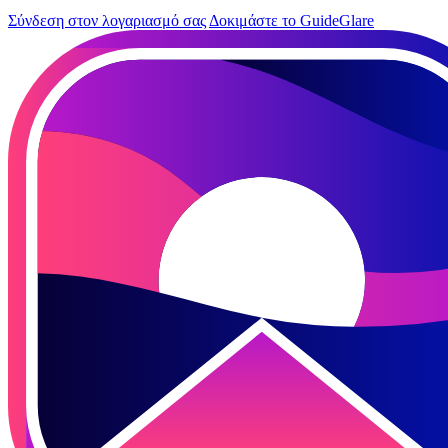
Σύνδεση στον λογαριασμό σας
Δοκιμάστε το GuideGlare