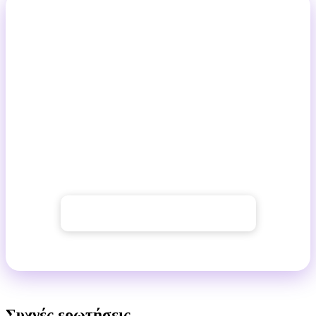
Σταματήστε να ονειρεύεστε τέλειες
φωτογραφίες. Ξεκινήστε να τις
δημιουργείτε με AI.
Με τον επεξεργαστή AI του GuideGlare, μπορείτε να
κάνετε προηγμένες επεξεργασίες σε δευτερόλεπτα.
Δημιουργήστε επαγγελματικές συνθέσεις, προσθέστε
άτομα που λείπουν ή τοποθετήστε προϊόντα σε νέα
περιβάλλοντα – απλά και αποτελεσματικά.
→ Ξεκινήστε με το GuideGlare
Συχνές ερωτήσεις