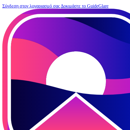
Σύνδεση στον λογαριασμό σας
Δοκιμάστε το GuideGlare