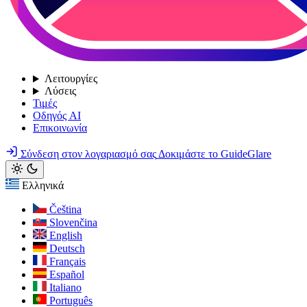
Λειτουργίες
Λύσεις
Τιμές
Οδηγός AI
Επικοινωνία
Σύνδεση στον λογαριασμό σας
Δοκιμάστε το GuideGlare
Ελληνικά
Čeština
Slovenčina
English
Deutsch
Français
Español
Italiano
Português