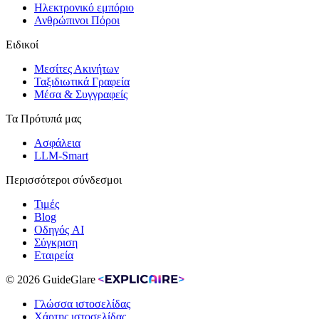
Ηλεκτρονικό εμπόριο
Ανθρώπινοι Πόροι
Ειδικοί
Μεσίτες Ακινήτων
Ταξιδιωτικά Γραφεία
Μέσα & Συγγραφείς
Τα Πρότυπά μας
Ασφάλεια
LLM-Smart
Περισσότεροι σύνδεσμοι
Τιμές
Blog
Οδηγός AI
Σύγκριση
Εταιρεία
© 2026 GuideGlare
Γλώσσα ιστοσελίδας
Χάρτης ιστοσελίδας