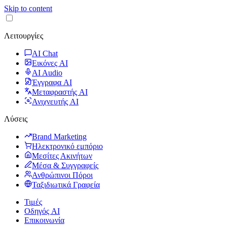
Skip to content
Λειτουργίες
AI Chat
Εικόνες AI
AI Audio
Έγγραφα AI
Μεταφραστής AI
Ανιχνευτής AI
Λύσεις
Brand Marketing
Ηλεκτρονικό εμπόριο
Μεσίτες Ακινήτων
Μέσα & Συγγραφείς
Ανθρώπινοι Πόροι
Ταξιδιωτικά Γραφεία
Τιμές
Οδηγός AI
Επικοινωνία