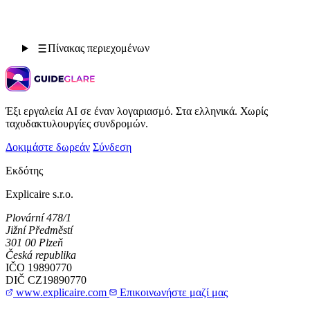
Πίνακας περιεχομένων
Έξι εργαλεία AI σε έναν λογαριασμό. Στα ελληνικά. Χωρίς
ταχυδακτυλουργίες συνδρομών.
Δοκιμάστε δωρεάν
Σύνδεση
Εκδότης
Explicaire s.r.o.
Plovární 478/1
Jižní Předměstí
301 00 Plzeň
Česká republika
IČO
19890770
DIČ
CZ19890770
www.explicaire.com
Επικοινωνήστε μαζί μας