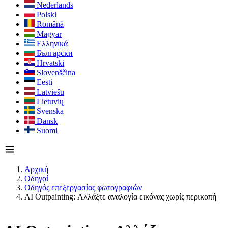
Nederlands
Polski
Română
Magyar
Ελληνικά
Български
Hrvatski
Slovenščina
Eesti
Latviešu
Lietuvių
Svenska
Dansk
Suomi
Αρχική
Οδηγοί
Οδηγός επεξεργασίας φωτογραφιών
AI Outpainting: Αλλάξτε αναλογία εικόνας χωρίς περικοπή