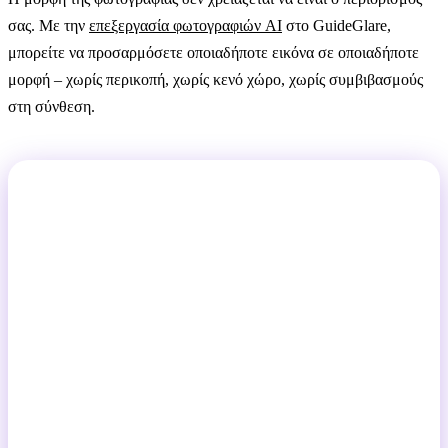
σας. Με την
επεξεργασία φωτογραφιών AI
στο GuideGlare,
μπορείτε να προσαρμόσετε οποιαδήποτε εικόνα σε οποιαδήποτε
μορφή – χωρίς περικοπή, χωρίς κενό χώρο, χωρίς συμβιβασμούς
στη σύνθεση.
Μία εικόνα, όλες οι μορφές. Χωρίς
συμβιβασμούς.
Αλλάξτε μια κάθετη φωτογραφία σε οριζόντιο banner.
Προετοιμάστε μια τετράγωνη εικόνα για Stories. Η
τεχνητή νοημοσύνη συμπληρώνει έξυπνα το φόντο και
εσείς αποκτάτε το τέλειο οπτικό αποτέλεσμα για κάθε
πλατφόρμα. Χωρίς περικοπή, χωρίς κενές λωρίδες.
Τα εργαλεία αλλαγής μορφής είναι διαθέσιμα από το