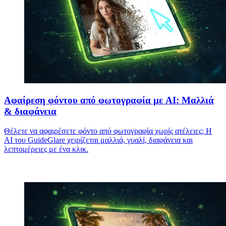
Αφαίρεση φόντου από φωτογραφία με AI: Μαλλιά
& διαφάνεια
Θέλετε να αφαιρέσετε φόντο από φωτογραφία χωρίς ατέλειες; Η
AI του GuideGlare χειρίζεται μαλλιά, γυαλί, διαφάνεια και
λεπτομέρειες με ένα κλικ.