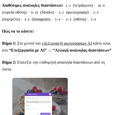
Διαθέσιμες αναλογίες διαστάσεων:
(τετράγωνο) ·
1:1
16:9
(ευρεία οθόνη) ·
(Stories) ·
(φωτογραφία) ·
9:16
3:2
2:3
(πορτρέτο) ·
(Instagram) ·
·
(οθόνη) ·
4:5
5:4
4:3
3:4
Πώς να το κάνετε:
Βήμα 1:
Στο μενού του
επεξεργαστή φωτογραφιών AI
κάντε κλικ
στο
“Επεξεργασία με AI”
→
“Αλλαγή αναλογίας διαστάσεων”
Βήμα 2:
Επιλέξτε την επιθυμητή αναλογία διαστάσεων από τη
λίστα