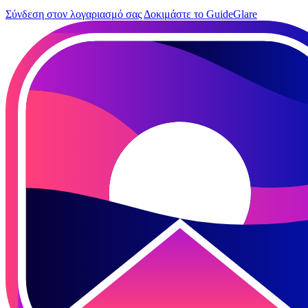
Σύνδεση στον λογαριασμό σας
Δοκιμάστε το GuideGlare