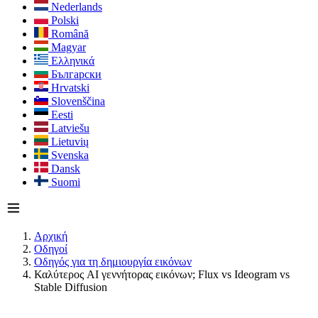
Nederlands
Polski
Română
Magyar
Ελληνικά
Български
Hrvatski
Slovenščina
Eesti
Latviešu
Lietuvių
Svenska
Dansk
Suomi
Αρχική
Οδηγοί
Οδηγός για τη δημιουργία εικόνων
Καλύτερος AI γεννήτορας εικόνων; Flux vs Ideogram vs
Stable Diffusion