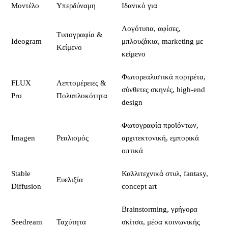
Μοντέλο
Υπερδύναμη
Ιδανικό για
Λογότυπα, αφίσες,
Τυπογραφία &
Ideogram
μπλουζάκια, marketing με
Κείμενο
κείμενο
Φωτορεαλιστικά πορτρέτα,
FLUX
Λεπτομέρειες &
σύνθετες σκηνές, high-end
Pro
Πολυπλοκότητα
design
Φωτογραφία προϊόντων,
Imagen
Ρεαλισμός
αρχιτεκτονική, εμπορικά
οπτικά
Stable
Καλλιτεχνικά στυλ, fantasy,
Ευελιξία
Diffusion
concept art
Brainstorming, γρήγορα
Seedream
Ταχύτητα
σκίτσα, μέσα κοινωνικής