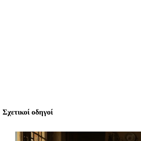
Δοκιμάστε Flux, Ideogram και Stable Diffusion σε
ενιαίο ελληνικό περιβάλλον. Χωρίς πολύπλοκες
εγκαταστάσεις.
→ Δοκιμάστε όλα τα μοντέλα
Σχετικοί οδηγοί