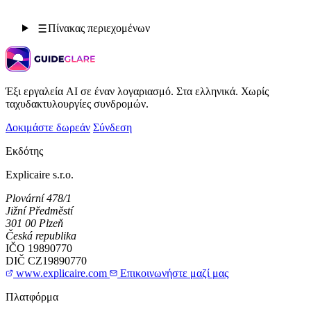
Πίνακας περιεχομένων
Έξι εργαλεία AI σε έναν λογαριασμό. Στα ελληνικά. Χωρίς
ταχυδακτυλουργίες συνδρομών.
Δοκιμάστε δωρεάν
Σύνδεση
Εκδότης
Explicaire s.r.o.
Plovární 478/1
Jižní Předměstí
301 00 Plzeň
Česká republika
IČO
19890770
DIČ
CZ19890770
www.explicaire.com
Επικοινωνήστε μαζί μας
Πλατφόρμα