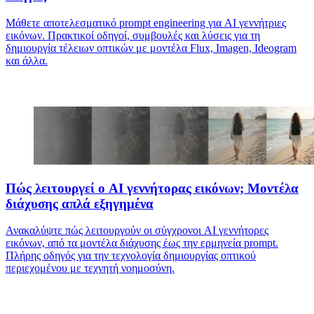
Μάθετε αποτελεσματικό prompt engineering για AI γεννήτριες
εικόνων. Πρακτικοί οδηγοί, συμβουλές και λύσεις για τη
δημιουργία τέλειων οπτικών με μοντέλα Flux, Imagen, Ideogram
και άλλα.
Πώς λειτουργεί ο AI γεννήτορας εικόνων; Μοντέλα
διάχυσης απλά εξηγημένα
Ανακαλύψτε πώς λειτουργούν οι σύγχρονοι AI γεννήτορες
εικόνων, από τα μοντέλα διάχυσης έως την ερμηνεία prompt.
Πλήρης οδηγός για την τεχνολογία δημιουργίας οπτικού
περιεχομένου με τεχνητή νοημοσύνη.