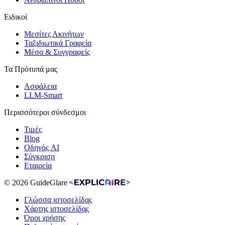
Ειδικοί
Μεσίτες Ακινήτων
Ταξιδιωτικά Γραφεία
Μέσα & Συγγραφείς
Τα Πρότυπά μας
Ασφάλεια
LLM-Smart
Περισσότεροι σύνδεσμοι
Τιμές
Blog
Οδηγός AI
Σύγκριση
Εταιρεία
© 2026 GuideGlare
Γλώσσα ιστοσελίδας
Χάρτης ιστοσελίδας
Όροι χρήσης