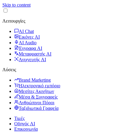
Skip to content
Λειτουργίες
AI Chat
Εικόνες AI
AI Audio
Έγγραφα AI
Μεταφραστής AI
Ανιχνευτής AI
Λύσεις
Brand Marketing
Ηλεκτρονικό εμπόριο
Μεσίτες Ακινήτων
Μέσα & Συγγραφείς
Ανθρώπινοι Πόροι
Ταξιδιωτικά Γραφεία
Τιμές
Οδηγός AI
Επικοινωνία