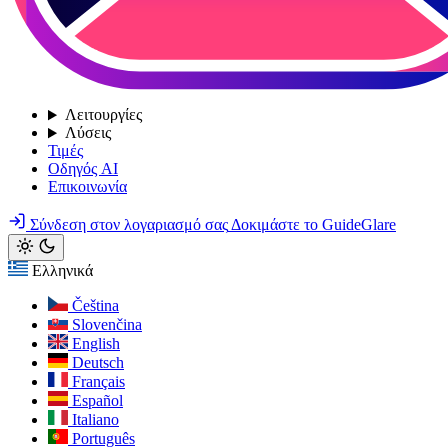
Λειτουργίες
Λύσεις
Τιμές
Οδηγός AI
Επικοινωνία
Σύνδεση στον λογαριασμό σας
Δοκιμάστε το GuideGlare
Ελληνικά
Čeština
Slovenčina
English
Deutsch
Français
Español
Italiano
Português