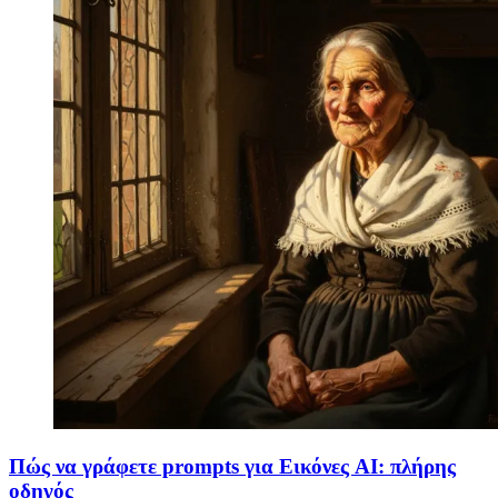
Πώς να γράφετε prompts για Εικόνες AI: πλήρης
οδηγός