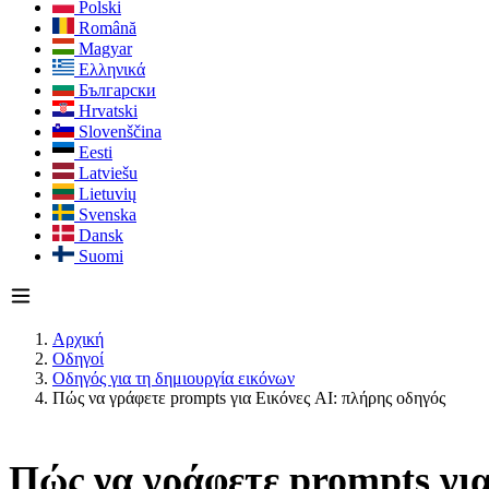
Polski
Română
Magyar
Ελληνικά
Български
Hrvatski
Slovenščina
Eesti
Latviešu
Lietuvių
Svenska
Dansk
Suomi
Αρχική
Οδηγοί
Οδηγός για τη δημιουργία εικόνων
Πώς να γράφετε prompts για Εικόνες AI: πλήρης οδηγός
Πώς να γράφετε prompts για