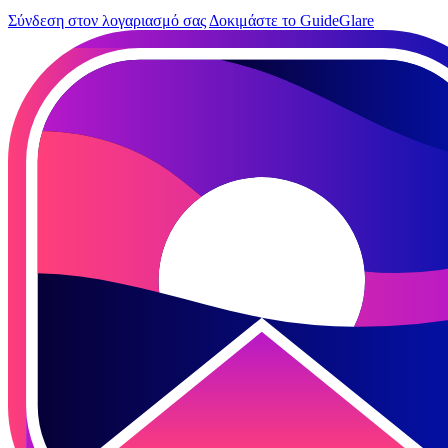
Σύνδεση στον λογαριασμό σας
Δοκιμάστε το GuideGlare