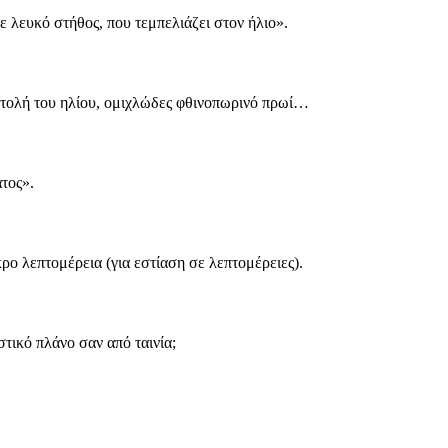
ε λευκό στήθος, που τεμπελιάζει στον ήλιο».
νατολή του ηλίου, ομιχλώδες φθινοπωρινό πρωί…
τος».
ρο λεπτομέρεια (για εστίαση σε λεπτομέρειες).
τικό πλάνο σαν από ταινία;