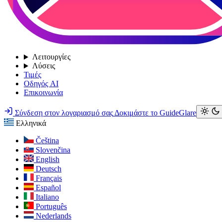
Λειτουργίες
Λύσεις
Τιμές
Οδηγός AI
Επικοινωνία
Σύνδεση στον λογαριασμό σας
Δοκιμάστε το GuideGlare
Ελληνικά
Čeština
Slovenčina
English
Deutsch
Français
Español
Italiano
Português
Nederlands