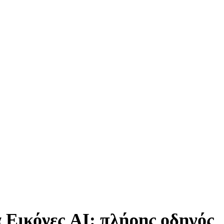
 Εικόνες AI: πλήρης οδηγός