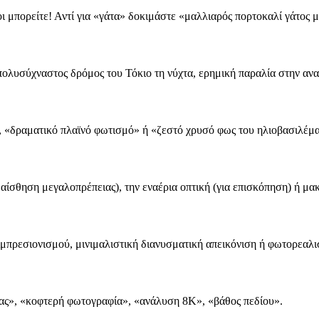
οι μπορείτε! Αντί για «γάτα» δοκιμάστε «μαλλιαρός πορτοκαλί γάτος μ
 πολυσύχναστος δρόμος του Τόκιο τη νύχτα, ερημική παραλία στην α
», «δραματικό πλαϊνό φωτισμό» ή «ζεστό χρυσό φως του ηλιοβασιλέμα
αίσθηση μεγαλοπρέπειας), την εναέρια οπτική (για επισκόπηση) ή μακ
μπρεσιονισμού, μινιμαλιστική διανυσματική απεικόνιση ή φωτορεαλισ
ιας», «κοφτερή φωτογραφία», «ανάλυση 8K», «βάθος πεδίου».