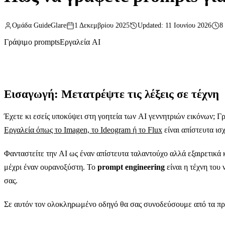
Ομάδα GuideGlare
1 Δεκεμβρίου 2025
Updated: 11 Ιουνίου 2026
8
Γράψιμο prompts
Εργαλεία AI
Εισαγωγή: Μετατρέψτε τις λέξεις σε τέχνη
Έχετε κι εσείς υποκύψει στη γοητεία των AI γεννητριών εικόνων; Γ
Εργαλεία όπως το Imagen, το Ideogram ή το Flux
είναι απίστευτα ισ
Φανταστείτε την AI ως έναν απίστευτα ταλαντούχο αλλά εξαιρετικά 
μέχρι έναν ουρανοξύστη. Το
prompt engineering
είναι η τέχνη του 
σας.
Σε αυτόν τον ολοκληρωμένο οδηγό θα σας συνοδεύσουμε από τα πρώ