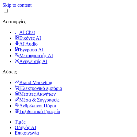
Skip to content
Λειτουργίες
AI Chat
Εικόνες AI
AI Audio
Έγγραφα AI
Μεταφραστής AI
Ανιχνευτής AI
Λύσεις
Brand Marketing
Ηλεκτρονικό εμπόριο
Μεσίτες Ακινήτων
Μέσα & Συγγραφείς
Ανθρώπινοι Πόροι
Ταξιδιωτικά Γραφεία
Τιμές
Οδηγός AI
Επικοινωνία