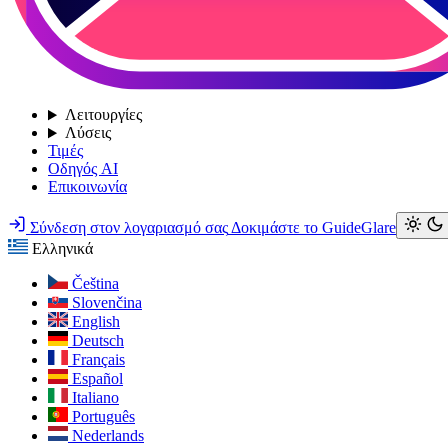
Λειτουργίες
Λύσεις
Τιμές
Οδηγός AI
Επικοινωνία
Σύνδεση στον λογαριασμό σας
Δοκιμάστε το GuideGlare
Ελληνικά
Čeština
Slovenčina
English
Deutsch
Français
Español
Italiano
Português
Nederlands