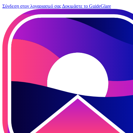
Σύνδεση στον λογαριασμό σας
Δοκιμάστε το GuideGlare