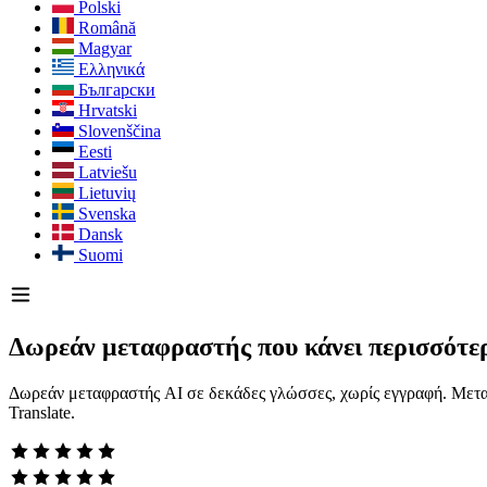
Polski
Română
Magyar
Ελληνικά
Български
Hrvatski
Slovenščina
Eesti
Latviešu
Lietuvių
Svenska
Dansk
Suomi
Δωρεάν μεταφραστής που κάνει περισσότε
Δωρεάν μεταφραστής AI σε δεκάδες γλώσσες, χωρίς εγγραφή. Μετα
Translate.