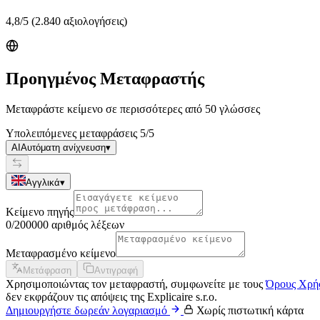
4,8
/5
(2.840 αξιολογήσεις)
Προηγμένος Μεταφραστής
Μεταφράστε κείμενο σε περισσότερες από 50 γλώσσες
Υπολειπόμενες μεταφράσεις
5
/
5
AI
Αυτόματη ανίχνευση
▾
Αγγλικά
▾
Κείμενο πηγής
0
/
20000
0
αριθμός λέξεων
Μεταφρασμένο κείμενο
Μετάφραση
Αντιγραφή
Χρησιμοποιώντας τον μεταφραστή, συμφωνείτε με τους
Όρους Χρή
δεν εκφράζουν τις απόψεις της Explicaire s.r.o.
Δημιουργήστε δωρεάν λογαριασμό
Χωρίς πιστωτική κάρτα