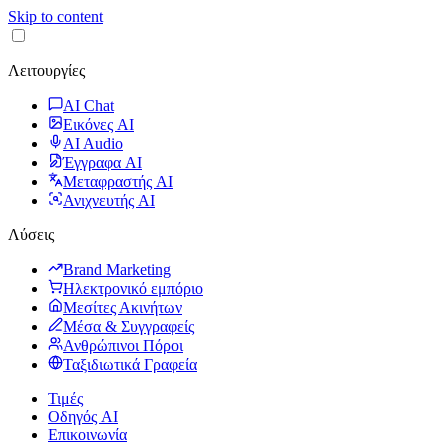
Skip to content
Λειτουργίες
AI Chat
Εικόνες AI
AI Audio
Έγγραφα AI
Μεταφραστής AI
Ανιχνευτής AI
Λύσεις
Brand Marketing
Ηλεκτρονικό εμπόριο
Μεσίτες Ακινήτων
Μέσα & Συγγραφείς
Ανθρώπινοι Πόροι
Ταξιδιωτικά Γραφεία
Τιμές
Οδηγός AI
Επικοινωνία