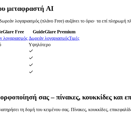
ου μεταφραστή AI
δωρεάν λογαριασμός (πλάνο Free) αυξάνει το όριο· τα επί πληρωμή π
eGlare Free
GuideGlare Premium
ν λογαριασμός
Δωρεάν λογαριασμός
Τιμές
ό
Υψηλότερο
ρφοποίησή σας – πίνακες, κουκκίδες και επ
ατηρήσει τη δομή του κειμένου σας. Πίνακες, κουκκίδες, επικεφαλί