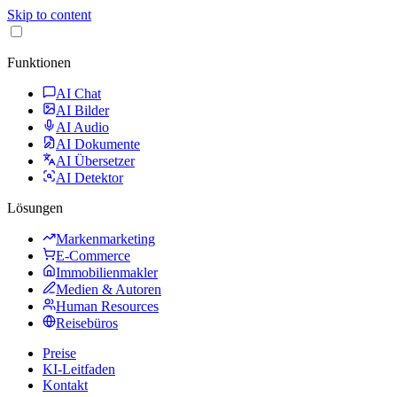
Skip to content
Funktionen
AI Chat
AI Bilder
AI Audio
AI Dokumente
AI Übersetzer
AI Detektor
Lösungen
Markenmarketing
E-Commerce
Immobilienmakler
Medien & Autoren
Human Resources
Reisebüros
Preise
KI-Leitfaden
Kontakt