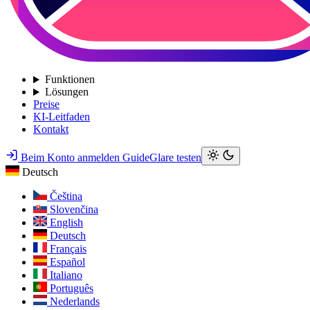
Funktionen
Lösungen
Preise
KI-Leitfaden
Kontakt
Beim Konto anmelden
GuideGlare testen
Deutsch
Čeština
Slovenčina
English
Deutsch
Français
Español
Italiano
Português
Nederlands