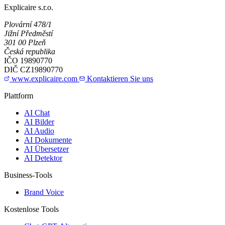
Explicaire s.r.o.
Plovární 478/1
Jižní Předměstí
301 00 Plzeň
Česká republika
IČO
19890770
DIČ
CZ19890770
www.explicaire.com
Kontaktieren Sie uns
Plattform
AI Chat
AI Bilder
AI Audio
AI Dokumente
AI Übersetzer
AI Detektor
Business-Tools
Brand Voice
Kostenlose Tools