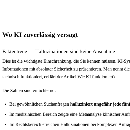
Durchschnittliche Produkti
Schreiben und Bearbeiten
40
Kundensupport
35
Wo KI zuverlässig versagt
Softwareentwicklung
55
Faktentreue — Halluzinationen sind keine Ausnahme
Übersetzung
50
Dies ist die wichtigste Einschränkung, die Sie kennen müssen. KI-Sys
Informationen mit absoluter Sicherheit zu präsentieren. Man nennt di
Datenanalyse
28
technisch funktioniert, erklärt der Artikel
Wie KI funktioniert
).
Die Zahlen sind ernüchternd:
Bei gewöhnlichen Suchanfragen
halluziniert ungefähr jede fün
Im medizinischen Bereich zeigte eine Metaanalyse klinischer Anf
Im Rechtsbereich erreichen Halluzinationen bei komplexen Anfr