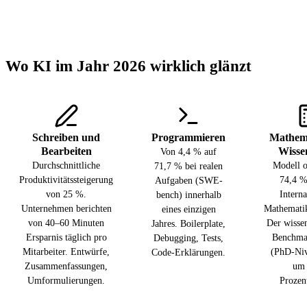
Wo KI im Jahr 2026 wirklich glänzt
Schreiben und
Programmieren
Mathem
Bearbeiten
Wisse
Von 4,4 % auf
Durchschnittliche
Modell o
71,7 % bei realen
Produktivitätssteigerung
74,4 %
Aufgaben (SWE-
von 25 %.
Interna
bench) innerhalb
Unternehmen berichten
Mathemati
eines einzigen
von 40–60 Minuten
Der wissen
Jahres. Boilerplate,
Ersparnis täglich pro
Benchm
Debugging, Tests,
Mitarbeiter. Entwürfe,
(PhD-Niv
Code-Erklärungen.
Zusammenfassungen,
um 
Umformulierungen.
Prozen