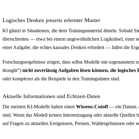
Halluzinationsrate von KI nach Anwendu
Halluzinationsrate von
Logisches Denken jenseits erlernter Muster
Allgemeine Anfragen
20
KI glänzt in Situationen, die dem Trainingsmaterial ähneln. Sobald Si
überschreiten — etwa bei einem ungewöhnlichen Logikrätsel, einer
Medizin
23
einer Aufgabe, die echtes kausales Denken erfordert — fallen die Erge
Recht (komplexe Anfragen)
79
Forschungsergebnisse zeigen, dass selbst Modelle mit sogenanntem s
thought”)
nicht zuverlässig Aufgaben lösen können, die logisches
oder komplexer als die Beispiele in den Trainingsdaten sind.
Aktuelle Informationen und Echtzeit-Daten
Die meisten KI-Modelle haben einen
Wissens-Cutoff
— ein Datum, n
sind. Wenn das Modell keinen Internetzugang oder aktuelle Quellen h
auf Fragen zu aktuellen Ereignissen, Preisen, Wahlergebnissen oder 