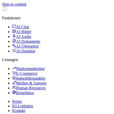
Skip to content
Funktionen
AI Chat
AI Bilder
AI Audio
AI Dokumente
AI Übersetzer
AI Detektor
Lösungen
Markenmarketing
E-Commerce
Immobilienmakler
Medien & Autoren
Human Resources
Reisebüros
Preise
KI-Leitfaden
Kontakt