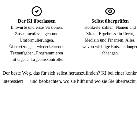
Der KI überlassen
Selbst überprüfen
Entwürfe und erste Versionen,
Konkrete Zahlen, Namen und
Zusammenfassungen und
Zitate. Ergebnisse in Recht,
Umformulierungen,
Medizin und Finanzen. Alles,
Übersetzungen, wiederkehrende
wovon wichtige Entscheidunge
Textaufgaben, Programmieren
abhängen.
mit eigener Ergebniskontrolle.
Der beste Weg, das für sich selbst herauszufinden? KI bei einer konk
interessiert — und beobachten, wo sie hilft und wo sie Sie überrascht.
Entdecken Sie, was KI für Sie l
Geben Sie der KI eine Aufgabe, die Ihnen gerade auf dem Tisch
sie nützlich ist — und wo Sie das Ergebnis kon