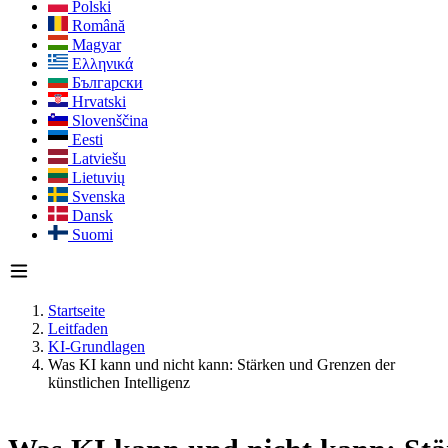
Polski
Română
Magyar
Ελληνικά
Български
Hrvatski
Slovenščina
Eesti
Latviešu
Lietuvių
Svenska
Dansk
Suomi
Startseite
Leitfaden
KI-Grundlagen
Was KI kann und nicht kann: Stärken und Grenzen der
künstlichen Intelligenz