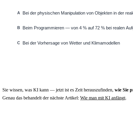
Bei der physischen Manipulation von Objekten in der rea
A
Beim Programmieren — von 4 % auf 72 % bei realen Auf
B
Bei der Vorhersage von Wetter und Klimamodellen
C
Sie wissen, was KI kann — jetzt ist es Zeit herauszufinden,
wie Sie 
Genau das behandelt der nächste Artikel:
Wie man mit KI anfängt
.