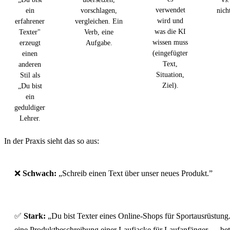
verwendet
ein
vorschlagen,
nich
wird und
erfahrener
vergleichen. Ein
was die KI
Texter"
Verb, eine
wissen muss
erzeugt
Aufgabe.
(eingefügter
einen
Text,
anderen
Situation,
Stil als
Ziel).
„Du bist
ein
geduldiger
Lehrer.
In der Praxis sieht das so aus:
❌
Schwach:
„Schreib einen Text über unser neues Produkt.”
✅
Stark:
„Du bist Texter eines Online-Shops für Sportausrüstung
eine Produktbeschreibung einer Laufjacke für Laufanfänger — bet