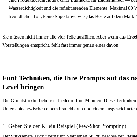
Wasserdichtigkeit und die reflektierenden Elemente. Maximal 80 W
freundlicher Ton, keine Superlative wie ‚das Beste auf dem Markt’
Sie müssen nicht immer alle vier Teile ausfüllen. Aber wenn das Ergeb
Vorstellungen entspricht, fehlt fast immer genau eines davon.
Fünf Techniken, die Ihre Prompts auf das n
Level bringen
Die Grundstruktur beherrscht jeder in fünf Minuten. Diese Technike
Unterschied zwischen einem brauchbaren und einem ausgezeichneten
1. Geben Sie der KI ein Beispiel (Few-Shot Prompting)
Der wirksamste Trick überhaupt. Statt einen Stil zu beschreiben,
zeig