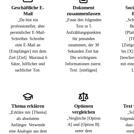
Geschäftliche E-
Dokument
Soci
Mail
zusammenfassen
B
„Du bist ein
„Fasse den folgenden
„Sch
professioneller, aber
Text in 5
Be
persönlicher E-Mail-
Aufzählungspunkten
[Pla
Schreiber. Schreibe
für jemanden
[T
eine E-Mail an
zusammen, der 30
[Zielg
[Empfänger] mit dem
Sekunden Zeit hat.
bis [X]
Ziel [Ziel]. Maximal 6
Die wichtigsten
[beschre
Sätze, höflicher und
Informationen zuerst.
mit ein
sachlicher Ton.
Text: [einfügen]
L
Thema erklären
Optionen
Text 
vergleichen
„Erkläre mir [Thema]
„Sc
„Vergleiche [Option
als absolutem
folgend
A] und [Option B]
Anfänger. Verwende
dass 
unter dem
eine Analogie aus dem
vers