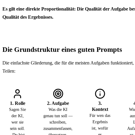
Es gilt eine direkte Proportionalität: Die Qualität der Aufgabe b
Qualität des Ergebnisses.
Die Grundstruktur eines guten Prompts
Die einfachste Gliederung, die für die meisten Aufgaben funktioniert, 
Teilen:
1. Rolle
2. Aufgabe
3.
Kontext
Sagen Sie
Was die KI
Wie
Für wen das
der KI,
genau tun soll —
au
Ergebnis
wer sie
schreiben,
ist, wofür
sein soll.
zusammenfassen,
Aufz
es
„Du bist
übersetzen,
vs.