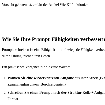
ein Ausgangspunkt.
verhindert keine
Vorsicht geboten ist, erklärt der Artikel
Wie KI funktioniert
.
Reagieren Sie mit
Halluzinationen.
Feedback: „kürze das",
Konkrete Zahlen,
„weniger formell",
Namen und Zitate
„füge ein Beispiel
immer überprüfen —
hinzu" — die zweite
besonders wenn Sie sie
oder dritte Version ist
veröffentlichen
meist die richtige.
möchten.
Wie Sie Ihre Prompt-Fähigkeiten verbesser
Prompts schreiben ist eine Fähigkeit — und wie jede Fähigkeit verbess
durch Übung, nicht durch Lesen.
Ein praktisches Vorgehen für die erste Woche:
Wählen Sie eine wiederkehrende Aufgabe
aus Ihrer Arbeit (E-
Zusammenfassungen, Beschreibungen).
Schreiben Sie einen Prompt nach der Struktur
Rolle + Aufgab
Format.