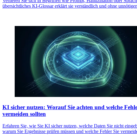
Verlieren Sie sich in Begriffen wie Prompt, Halluzination oder Spra
übersichtliches KI-Glossar erklärt sie verständlich und ohne unnötige
KI sicher nutzen: Worauf Sie achten und welche Fehle
vermeiden sollten
Erfahren Sie, wie Sie KI sicher nutzen, welche Daten Sie nicht eingeb
warum Sie Ergebnisse prüfen müssen und welche Fehler Sie vermeide