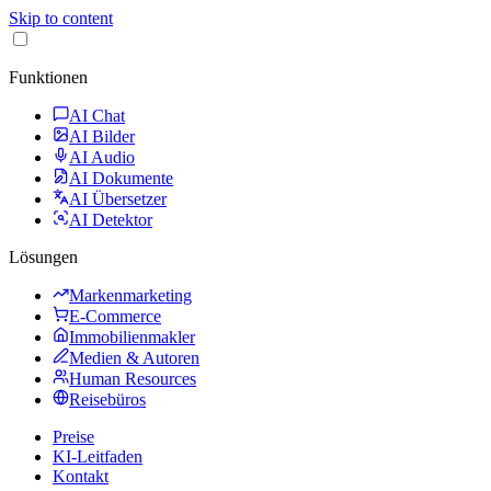
Skip to content
Funktionen
AI Chat
AI Bilder
AI Audio
AI Dokumente
AI Übersetzer
AI Detektor
Lösungen
Markenmarketing
E-Commerce
Immobilienmakler
Medien & Autoren
Human Resources
Reisebüros
Preise
KI-Leitfaden
Kontakt