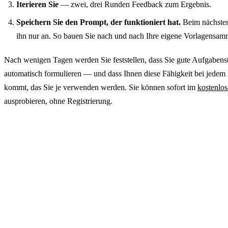
Iterieren Sie
— zwei, drei Runden Feedback zum Ergebnis.
Speichern Sie den Prompt, der funktioniert hat.
Beim nächsten
ihn nur an. So bauen Sie nach und nach Ihre eigene Vorlagensam
Nach wenigen Tagen werden Sie feststellen, dass Sie gute Aufgabens
automatisch formulieren — und dass Ihnen diese Fähigkeit bei jedem
kommt, das Sie je verwenden werden. Sie können sofort im
kostenlo
ausprobieren, ohne Registrierung.
Testen Sie die Vorlagen in der Praxis
Kopieren Sie eine beliebige Vorlage aus diesem Artikel in de
und beobachten Sie den Unterschied gegenüber einer allge
Aufgabenstellung. Der AI Chat von GuideGlare funktionie
Deutsch, direkt im Browser.