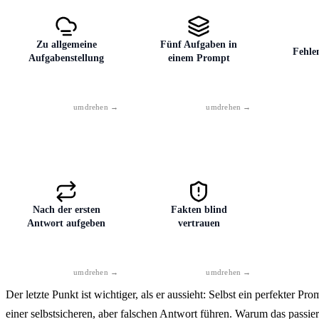
Zu allgemeine
Fünf Aufgaben in
Fehle
Aufgabenstellung
einem Prompt
„Hilf mir bei meiner
Text schreiben,
Ohne
Präsentation" reicht
Überschrift erfinden,
Läng
nicht aus. Ergänzen Sie
Bild vorschlagen und
erhal
Thema, Publikum,
übersetzen … Teilen Sie
langen
Länge und Ziel — sonst
die Arbeit in Schritte
Text.
Nach der ersten
Fakten blind
ergänzt die KI die
auf — ein Prompt, eine
Aufzäh
Antwort aufgeben
vertrauen
Details selbst, und das
Aufgabe, die Ergebnisse
max. 
meistens falsch.
werden deutlich besser.
Tabelle,
Der letzte Punkt ist wichtiger, als er aussieht: Selbst ein perfekter Pr
Das erste Ergebnis ist
Ein guter Prompt
einer selbstsicheren, aber falschen Antwort führen. Warum das passie