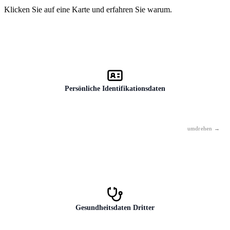
Mobilgeräte
28
Klicken Sie auf eine Karte und erfahren Sie warum.
Persönliche Identifikationsdaten
Sozialversicherungsnummer, Personalausweis- oder Reisepassnummer,
Geburtsdatum kombiniert mit Name und Adresse. Diese Kombination
reicht für einen Identitätsdiebstahl aus.
Gesundheitsdaten Dritter