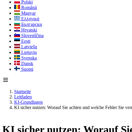
Polski
Română
Magyar
Ελληνικά
Български
Hrvatski
Slovenščina
Eesti
Latviešu
Lietuvių
Svenska
Dansk
Suomi
Startseite
Leitfaden
KI-Grundlagen
KI sicher nutzen: Worauf Sie achten und welche Fehler Sie ver
KI sicher nutzen: Worauf Si