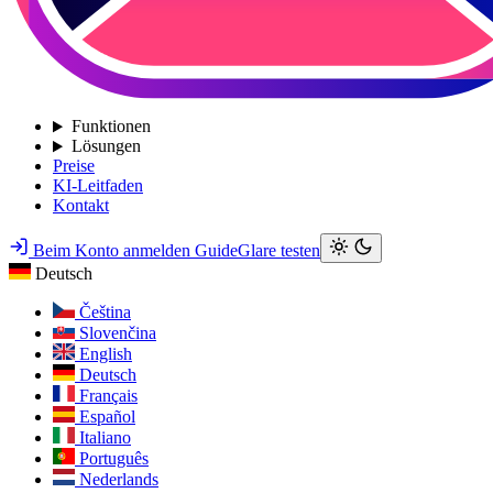
Funktionen
Lösungen
Preise
KI-Leitfaden
Kontakt
Beim Konto anmelden
GuideGlare testen
Deutsch
Čeština
Slovenčina
English
Deutsch
Français
Español
Italiano
Português
Nederlands