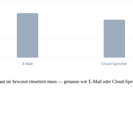
025 (% der Vorfälle)
s man sie bewusst einsetzen muss — genauso wie E-Mail oder Cloud-Spei
im Jahr 2025 (% der Vorfälle)