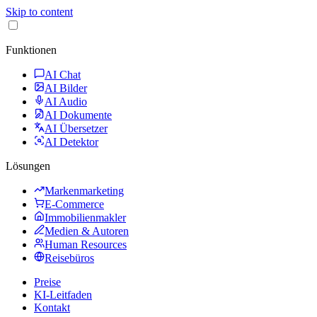
Skip to content
Funktionen
AI Chat
AI Bilder
AI Audio
AI Dokumente
AI Übersetzer
AI Detektor
Lösungen
Markenmarketing
E-Commerce
Immobilienmakler
Medien & Autoren
Human Resources
Reisebüros
Preise
KI-Leitfaden
Kontakt