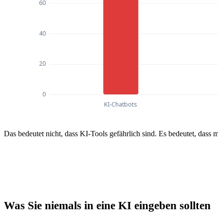
Quellen von Unternehmensdatenlecks im Jahr 2
Das bedeutet nicht, dass KI-Tools gefährlich sind. Es bedeutet, das
Quellen von Unternehmensdatenlecks 
KI-Chatbots
77
E-Mail
48
Cloud-Speicher
41
Was Sie niemals in eine KI eingeben sollten