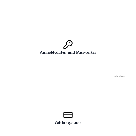
Anmeldedaten und Passwörter
Niemals — auch nicht „nur zur Kontrolle" oder „nur als Beispiel".
Passwörter haben in einer KI nichts zu suchen, ausnahmslos.
Zahlungsdaten