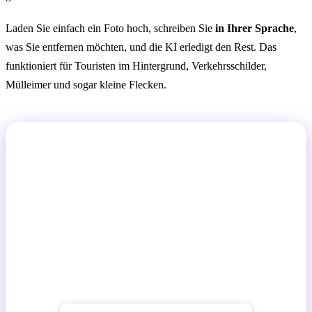
Laden Sie einfach ein Foto hoch, schreiben Sie
in Ihrer Sprache
,
was Sie entfernen möchten, und die KI erledigt den Rest. Das
funktioniert für Touristen im Hintergrund, Verkehrsschilder,
Mülleimer und sogar kleine Flecken.
Perfekte Fotos. Ohne Kompromisse.
Keine verschwommenen Flecken oder stundenlange
Zeitverschwendung im Editor mehr. Laden Sie Ihr Bild
hoch und sehen Sie zu, wie die KI in wenigen
Sekunden alles, was Ihre Aufnahme stört, sauber und
natürlich entfernt. Das Ergebnis? Ein perfektes Foto,
bereit zum Teilen.