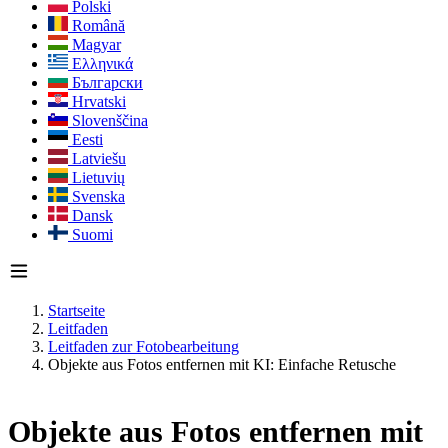
Polski
Română
Magyar
Ελληνικά
Български
Hrvatski
Slovenščina
Eesti
Latviešu
Lietuvių
Svenska
Dansk
Suomi
Startseite
Leitfaden
Leitfaden zur Fotobearbeitung
Objekte aus Fotos entfernen mit KI: Einfache Retusche
Objekte aus Fotos entfernen mit