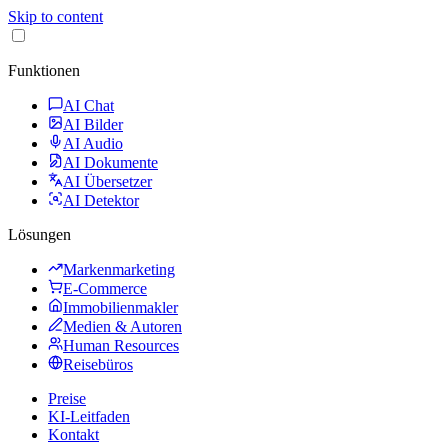
Skip to content
Funktionen
AI Chat
AI Bilder
AI Audio
AI Dokumente
AI Übersetzer
AI Detektor
Lösungen
Markenmarketing
E-Commerce
Immobilienmakler
Medien & Autoren
Human Resources
Reisebüros
Preise
KI-Leitfaden
Kontakt