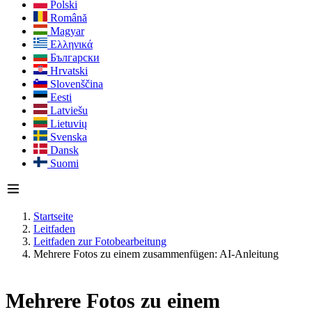
Polski
Română
Magyar
Ελληνικά
Български
Hrvatski
Slovenščina
Eesti
Latviešu
Lietuvių
Svenska
Dansk
Suomi
Startseite
Leitfaden
Leitfaden zur Fotobearbeitung
Mehrere Fotos zu einem zusammenfügen: AI-Anleitung
Mehrere Fotos zu einem