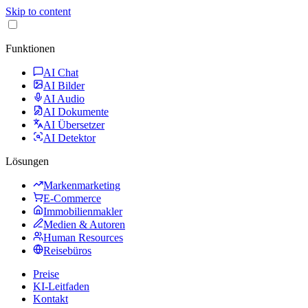
Skip to content
Funktionen
AI Chat
AI Bilder
AI Audio
AI Dokumente
AI Übersetzer
AI Detektor
Lösungen
Markenmarketing
E-Commerce
Immobilienmakler
Medien & Autoren
Human Resources
Reisebüros
Preise
KI-Leitfaden
Kontakt