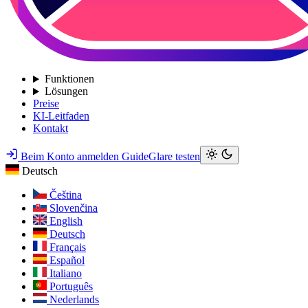
Funktionen
Lösungen
Preise
KI-Leitfaden
Kontakt
Beim Konto anmelden
GuideGlare testen
Deutsch
Čeština
Slovenčina
English
Deutsch
Français
Español
Italiano
Português
Nederlands