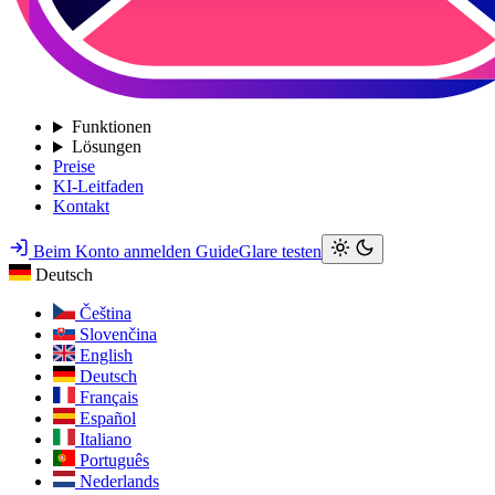
Funktionen
Lösungen
Preise
KI-Leitfaden
Kontakt
Beim Konto anmelden
GuideGlare testen
Deutsch
Čeština
Slovenčina
English
Deutsch
Français
Español
Italiano
Português
Nederlands