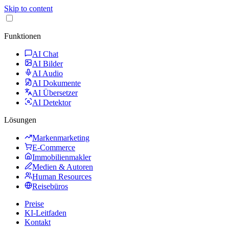
Skip to content
Funktionen
AI Chat
AI Bilder
AI Audio
AI Dokumente
AI Übersetzer
AI Detektor
Lösungen
Markenmarketing
E-Commerce
Immobilienmakler
Medien & Autoren
Human Resources
Reisebüros
Preise
KI-Leitfaden
Kontakt