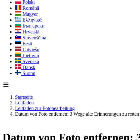
Polski
Română
Magyar
Ελληνικά
Български
Hrvatski
Slovenščina
Eesti
Latviešu
Lietuvių
Svenska
Dansk
Suomi
Startseite
Leitfaden
Leitfaden zur Fotobearbeitung
Datum von Foto entfernen: 3 Wege alte Erinnerungen zu retten
Datum von Foto entfernen: 3