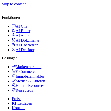
Skip to content
Funktionen
AI Chat
AI Bilder
AI Audio
AI Dokumente
AI Übersetzer
AI Detektor
Lösungen
Markenmarketing
E-Commerce
Immobilienmakler
Medien & Autoren
Human Resources
Reisebüros
Preise
KI-Leitfaden
Kontakt