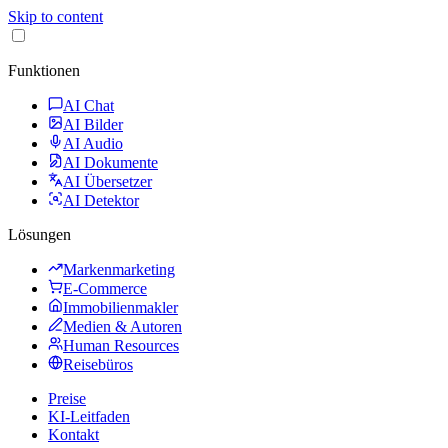
Skip to content
Funktionen
AI Chat
AI Bilder
AI Audio
AI Dokumente
AI Übersetzer
AI Detektor
Lösungen
Markenmarketing
E-Commerce
Immobilienmakler
Medien & Autoren
Human Resources
Reisebüros
Preise
KI-Leitfaden
Kontakt