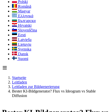
Polski
Română
Magyar
Ελληνικά
Български
Hrvatski
Slovenščina
Eesti
Latviešu
Lietuvių
Svenska
Dansk
Suomi
Startseite
Leitfaden
Leitfaden zur Bildgenerierung
Bester KI-Bildgenerator? Flux vs Ideogram vs Stable
Diffusion