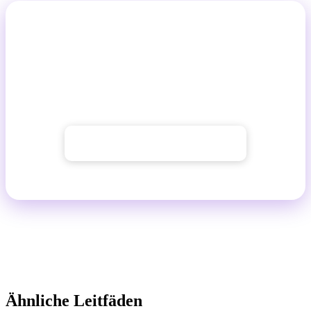
Ein Konto, alle Modelle
Testen Sie Flux, Ideogram und Stable Diffusion in einer
einheitlichen deutschen Oberfläche. Ohne komplizierte
Installation.
→ Alle Modelle ausprobieren
Ähnliche Leitfäden