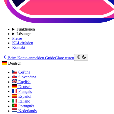
Funktionen
Lösungen
Preise
KI-Leitfaden
Kontakt
Beim Konto anmelden
GuideGlare testen
Deutsch
Čeština
Slovenčina
English
Deutsch
Français
Español
Italiano
Português
Nederlands