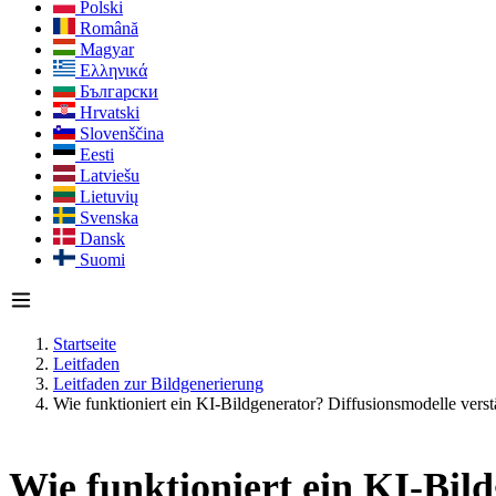
Polski
Română
Magyar
Ελληνικά
Български
Hrvatski
Slovenščina
Eesti
Latviešu
Lietuvių
Svenska
Dansk
Suomi
Startseite
Leitfaden
Leitfaden zur Bildgenerierung
Wie funktioniert ein KI-Bildgenerator? Diffusionsmodelle verstä
Wie funktioniert ein KI-Bild