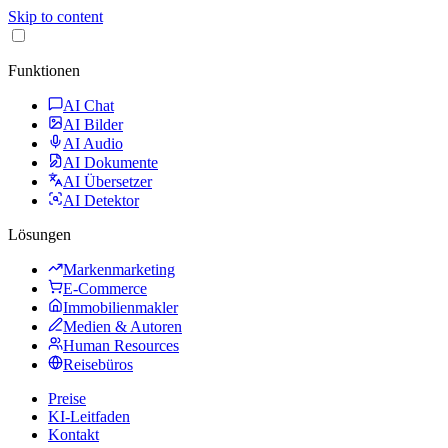
Skip to content
Funktionen
AI Chat
AI Bilder
AI Audio
AI Dokumente
AI Übersetzer
AI Detektor
Lösungen
Markenmarketing
E-Commerce
Immobilienmakler
Medien & Autoren
Human Resources
Reisebüros
Preise
KI-Leitfaden
Kontakt