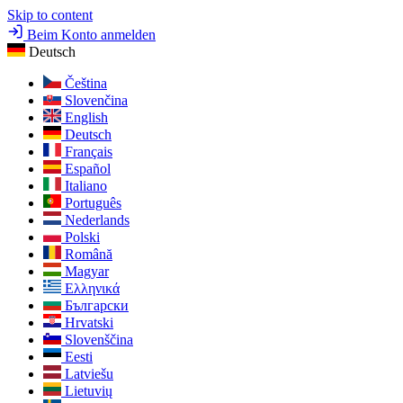
Skip to content
Beim Konto anmelden
Deutsch
Čeština
Slovenčina
English
Deutsch
Français
Español
Italiano
Português
Nederlands
Polski
Română
Magyar
Ελληνικά
Български
Hrvatski
Slovenščina
Eesti
Latviešu
Lietuvių