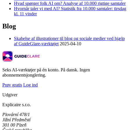
Hvad spørger folk AI om? Analyse af 10.000 rigtige samtaler
Hvornår taler vi med AI? Statistik fra 10.000 samtaler: tirsdag
kl. 11 vinder
Blog
Skabelse af illustrationer til blog og sociale medier ved hjælp
af GuideGlare-værktøjet
2025-04-10
Seks AI-værktøjer på én konto. På dansk. Ingen
abonnementsjonglering.
Prøv gratis
Log ind
Udgiver
Explicaire s.r.o.
Plovární 478/1
Jižní Předměstí
301 00 Plzeň