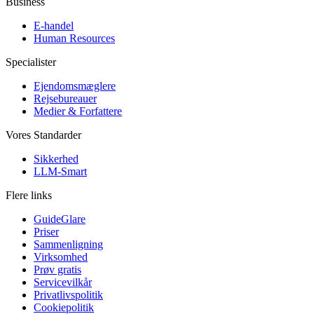
Business
E-handel
Human Resources
Specialister
Ejendomsmæglere
Rejsebureauer
Medier & Forfattere
Vores Standarder
Sikkerhed
LLM-Smart
Flere links
GuideGlare
Priser
Sammenligning
Virksomhed
Prøv gratis
Servicevilkår
Privatlivspolitik
Cookiepolitik