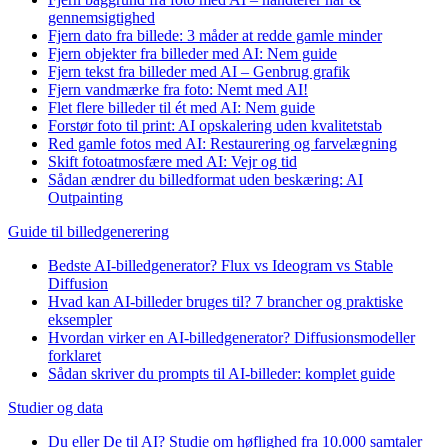
gennemsigtighed
Fjern dato fra billede: 3 måder at redde gamle minder
Fjern objekter fra billeder med AI: Nem guide
Fjern tekst fra billeder med AI – Genbrug grafik
Fjern vandmærke fra foto: Nemt med AI!
Flet flere billeder til ét med AI: Nem guide
Forstør foto til print: AI opskalering uden kvalitetstab
Red gamle fotos med AI: Restaurering og farvelægning
Skift fotoatmosfære med AI: Vejr og tid
Sådan ændrer du billedformat uden beskæring: AI
Outpainting
Guide til billedgenerering
Bedste AI-billedgenerator? Flux vs Ideogram vs Stable
Diffusion
Hvad kan AI-billeder bruges til? 7 brancher og praktiske
eksempler
Hvordan virker en AI-billedgenerator? Diffusionsmodeller
forklaret
Sådan skriver du prompts til AI-billeder: komplet guide
Studier og data
Du eller De til AI? Studie om høflighed fra 10.000 samtaler