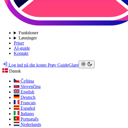
Funktioner
Løsninger
Priser
AI-guide
Kontakt
Log ind på din konto
Prøv GuideGlare
Dansk
Čeština
Slovenčina
English
Deutsch
Français
Español
Italiano
Português
Nederlands