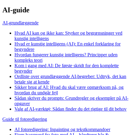
AI-guide
AI-grundlæggende
Hvad AI kan og ikke kan: Styrker og begrænsninger ved
kunstig intelligens
Hvad er kunstig intelligens (AI): En enkel forklaring for
begyndere
Hvordan fungerer kunstig intelligens? Principper uden
kompleks teori
Kom i gang med AI: De første skridt for den komplette
begynder
Ordliste over grundlæggende AI-begreber: Udtryk, det kan
betale sig at kende
Sikker brug af AI: Hvad du skal være opmærksom på, og
hvordan du undgår fejl
Sådan skriver du prompts: Grundregler og eksempler på AI-
opgaver
Valg af AI-værktøj: Sådan finder du det rigtige til dit behov
Guide til fotoredigering
AI fotoredigering: Inpainting og tekstkommandoer
Fjern baggrund fra foto med AI – håndterer hår &