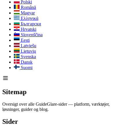
Polski
Română
Magyar
Ελληνικά
Български
Hrvatski
Slovenščina
Eesti
Latviešu
Lietuvių
Svenska
Dansk
Suomi
Sitemap
Oversigt over alle GuideGlare-sider — platform, værktøjer,
løsninger, guider og blog.
Sider