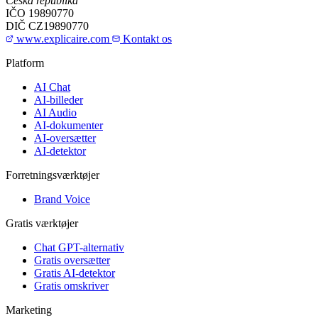
Česká republika
IČO
19890770
DIČ
CZ19890770
www.explicaire.com
Kontakt os
Platform
AI Chat
AI-billeder
AI Audio
AI-dokumenter
AI-oversætter
AI-detektor
Forretningsværktøjer
Brand Voice
Gratis værktøjer
Chat GPT-alternativ
Gratis oversætter
Gratis AI-detektor
Gratis omskriver
Marketing