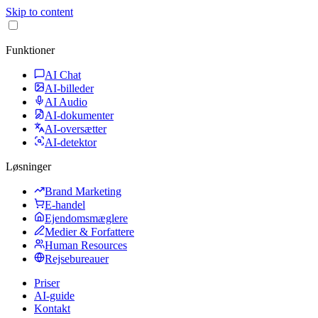
Skip to content
Funktioner
AI Chat
AI-billeder
AI Audio
AI-dokumenter
AI-oversætter
AI-detektor
Løsninger
Brand Marketing
E-handel
Ejendomsmæglere
Medier & Forfattere
Human Resources
Rejsebureauer
Priser
AI-guide
Kontakt