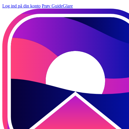
Log ind på din konto
Prøv GuideGlare