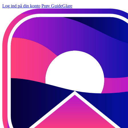
Log ind på din konto
Prøv GuideGlare