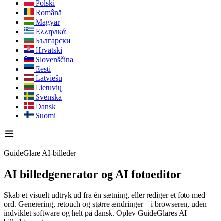
Polski
Română
Magyar
Ελληνικά
Български
Hrvatski
Slovenščina
Eesti
Latviešu
Lietuvių
Svenska
Dansk
Suomi
GuideGlare AI-billeder
AI billedgenerator
og AI fotoeditor
Skab et visuelt udtryk ud fra én sætning, eller rediger et foto med
ord. Generering, retouch og større ændringer – i browseren, uden
indviklet software og helt på dansk. Oplev GuideGlares AI