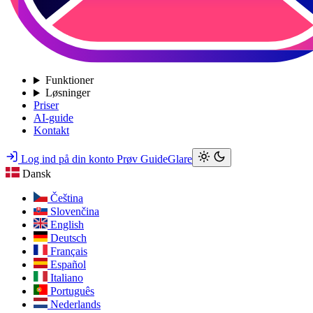
Funktioner
Løsninger
Priser
AI-guide
Kontakt
Log ind på din konto
Prøv GuideGlare
Dansk
Čeština
Slovenčina
English
Deutsch
Français
Español
Italiano
Português
Nederlands