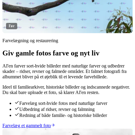
Før
Farvelægning og restaurering
Giv gamle fotos farve og nyt liv
Klik for at afsløre
AI'en farver sort-hvide billeder med naturlige farver og udbedrer
skader – ridser, revner og falmede områder. Et falmet fotografi fra
albummet bliver på et øjeblik til et levende farvebillede.
Ideel til familiearkiver, historiske billeder og indscannede negativer.
Du skal bare uploade et foto, så klarer AI'en resten.
Farvelæg sort-hvide fotos med naturlige farver
Udbedring af ridser, revner og falmning
Redning af både familie- og historiske billeder
Farvelæg et gammelt foto