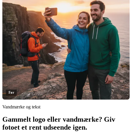
Før
Vandmærke og tekst
Gammelt logo eller vandmærke? Giv
Klik for at afsløre
fotoet et rent udseende igen.