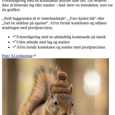
Fotoredigering med en kommando adlyder dine ord. Du behøver
ikke at beherske lag eller masker – bare skriv en instruktion, som var
du grafiker.
„Skift baggrunden til et vinterlandskab“, „Farv kjolen blå“ eller
„Sæt en strikhue på egernet“. AI'en forstår konteksten og udfører
ændringen med pixelpræcision.
Fotoredigering med en almindelig kommando på dansk
Uden arbejde med lag og masker
AI'en forstår konteksten og ændrer med pixelpræcision
Prøv AI-redigering