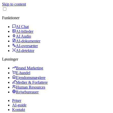
Skip to content
Funktioner
AI Chat
AI-billeder
AI Audio
AI-dokumenter
AI-oversætter
AI-detektor
Løsninger
Brand Marketing
E-handel
Ejendomsmæglere
Medier & Forfattere
Human Resources
Rejsebureauer
Priser
AI-guide
Kontakt