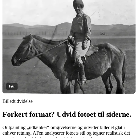
Før
Billedudvidelse
Forkert format? Udvid fotoet til siderne.
Klik for at afsløre
Outpainting „udtænker“ omgivelserne og udvider billedet glat i
enhver retning. AI'en analyserer fotoets stil og tegner realistisk det