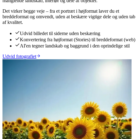
manglende landskab, interiør og dele af objekter.
Det virker begge veje – fra et portræt i højformat laver du et
breddeformat og omvendt, uden at beskære vigtige dele og uden tab
af kvalitet.
Udvid billedet til siderne uden beskæring
Konvertering fra højformat (Stories) til breddeformat (web)
AI'en tegner landskab og baggrund i den oprindelige stil
Udvid fotografiet