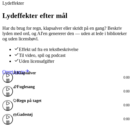
Lydeffekter
Lydeffekter efter mål
Har du brug for regn, klapsalver eller skridt på en gang? Beskriv
lyden med ord, og AI'en genererer den — uden at lede i biblioteker
og uden licensbøvl.
Effekt ud fra en tekstbeskrivelse
Til video, spil og podcast
Uden licensafgifter
Opret konto
Klapsalver
0:00
Fuglesang
0:00
Regn på taget
0:00
Gadestøj
0:00