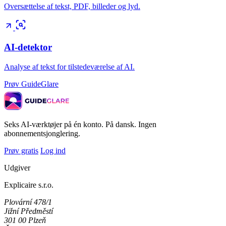
Oversættelse af tekst, PDF, billeder og lyd.
AI-detektor
Analyse af tekst for tilstedeværelse af AI.
Prøv GuideGlare
Seks AI-værktøjer på én konto. På dansk. Ingen
abonnementsjonglering.
Prøv gratis
Log ind
Udgiver
Explicaire s.r.o.
Plovární 478/1
Jižní Předměstí
301 00 Plzeň