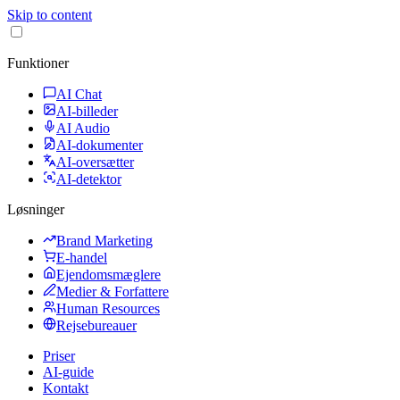
Skip to content
Funktioner
AI Chat
AI-billeder
AI Audio
AI-dokumenter
AI-oversætter
AI-detektor
Løsninger
Brand Marketing
E-handel
Ejendomsmæglere
Medier & Forfattere
Human Resources
Rejsebureauer
Priser
AI-guide
Kontakt