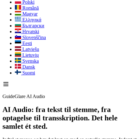
Polski
Română
Magyar
Ελληνικά
Български
Hrvatski
Slovenščina
Eesti
Latviešu
Lietuvių
Svenska
Dansk
Suomi
GuideGlare AI Audio
AI Audio: fra tekst til stemme, fra
optagelse til transskription.
Det hele
samlet ét sted.