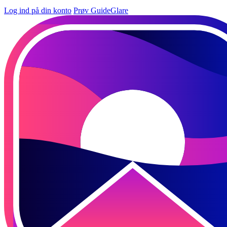
Log ind på din konto
Prøv GuideGlare