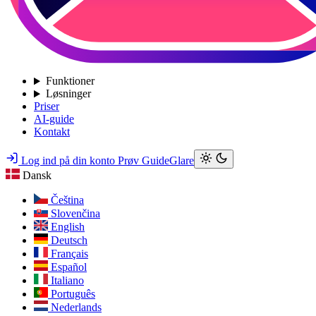
Funktioner
Løsninger
Priser
AI-guide
Kontakt
Log ind på din konto
Prøv GuideGlare
Dansk
Čeština
Slovenčina
English
Deutsch
Français
Español
Italiano
Português
Nederlands