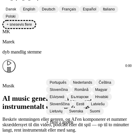
Dansk
English
Deutsch
Français
Español
Italiano
Polski
+ snesevis flere
MK
Marek
dyb mandlig stemme
0:00
Português
Nederlands
Čeština
Musik
Slovenčina
Română
Magyar
AI music generator efter mål —
Ελληνικά
Български
Hrvatski
Slovenščina
Eesti
Latviešu
instrumentalt eller med sang
Lietuvių
Svenska
Suomi
Beskriv stemningen eller genren, og AI'en komponerer et nummer
+ flere i appen
skræddersyet til din video, podcast eller dit spil — op til to minutter
langt, rent instrumentalt eller med sang.