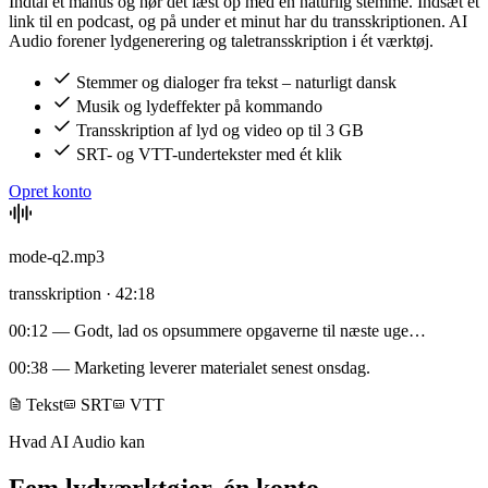
Indtal et manus og hør det læst op med en naturlig stemme. Indsæt et
link til en podcast, og på under et minut har du transskriptionen. AI
Audio forener lydgenerering og taletransskription i ét værktøj.
Stemmer og dialoger fra tekst – naturligt dansk
Musik og lydeffekter på kommando
Transskription af lyd og video op til 3 GB
SRT- og VTT-undertekster med ét klik
Opret konto
mode-q2.mp3
transskription · 42:18
00:12
— Godt, lad os opsummere opgaverne til næste uge…
00:38
— Marketing leverer materialet senest onsdag.
Tekst
SRT
VTT
Hvad AI Audio kan