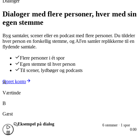
Dialoger
Dialoger med flere personer, hver med sin
egen stemme
Byg samtaler, scener eller en podcast med flere personer. Du tildeler
hver person en forskellig stemme, og AI'en samler replikkerne til en
flydende samtale.
Flere personer i ét spor
Egen stemme til hver person
Til scener, lydbøger og podcasts
Opret konto
A
Værtinde
B
Gæst
Eksempel på dialog
6 stemmer · 1 spor
0:00