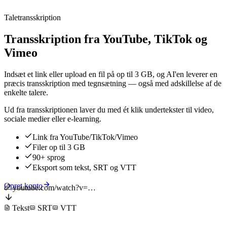
Taletransskription
Transskription fra YouTube, TikTok og
Vimeo
Indsæt et link eller upload en fil på op til 3 GB, og AI'en leverer en
præcis transskription med tegnsætning — også med adskillelse af de
enkelte talere.
Ud fra transskriptionen laver du med ét klik undertekster til video,
sociale medier eller e-learning.
Link fra YouTube/TikTok/Vimeo
Filer op til 3 GB
90+ sprog
Eksport som tekst, SRT og VTT
Opret konto
youtube.com/watch?v=…
Tekst
SRT
VTT