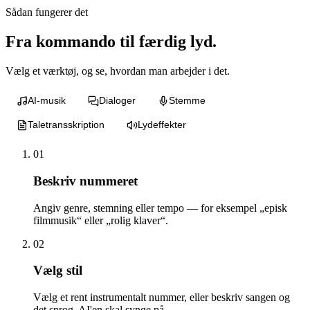
Sådan fungerer det
Fra kommando til færdig lyd.
Vælg et værktøj, og se, hvordan man arbejder i det.
AI-musik
Dialoger
Stemme
Taletransskription
Lydeffekter
01
Beskriv nummeret
Angiv genre, stemning eller tempo — for eksempel „episk
filmmusik“ eller „rolig klaver“.
02
Vælg stil
Vælg et rent instrumentalt nummer, eller beskriv sangen og
det sprog, AI'en skal synge på.