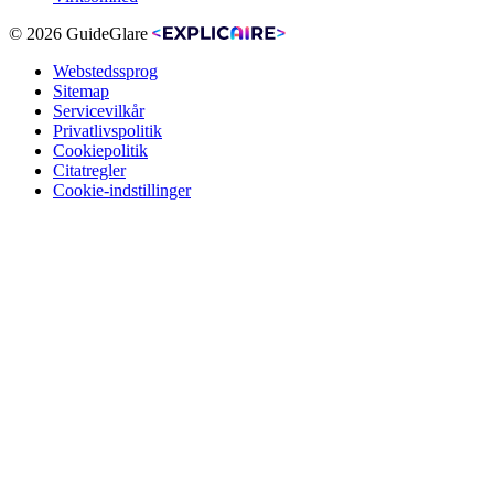
© 2026 GuideGlare
Webstedssprog
Sitemap
Servicevilkår
Privatlivspolitik
Cookiepolitik
Citatregler
Cookie-indstillinger