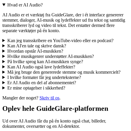
Hvad er AI Audio?
AI Audio er et værktøj fra GuideGlare, der i ét interface genererer
stemmer, dialoger, AI-musik og lydeffekter ud fra tekst og samtidig
transskriberer lyd og video til tekst. Det erstatter dermed flere
separate værktøjer på én konto.
Kan jeg transskribere en YouTube-video eller en podcast?
Kan AI'en tale og skrive dansk?
Hvordan opstår AI-musikken?
Hvilke musikgenrer understøtter AI-musikken?
På hvilke sprog kan AI-musikken synge?
Kan AI Audio også lave lydeffekter?
Må jeg bruge den genererede stemme og musik kommercielt?
I hvilke formater får jeg underteksterne?
Er AI Audio en del af abonnementet?
Er mine optagelser i sikkerhed?
Mangler der noget?
Skriv til os
.
Oplev hele GuideGlare-platformen
Ud over AI Audio får du på én konto også chat, billeder,
dokumenter, oversætter og en AI-detektor.