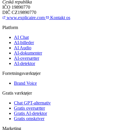
Česká republika
IČO
19890770
DIČ
CZ19890770
www.explicaire.com
Kontakt os
Platform
AI Chat
AI-billeder
AI Audio
AI-dokumenter
AI-oversætter
AI-detektor
Forretningsværktøjer
Brand Voice
Gratis værktøjer
Chat GPT-alternativ
Gratis oversætter
Gratis AI-detektor
Gratis omskriver
Marketing