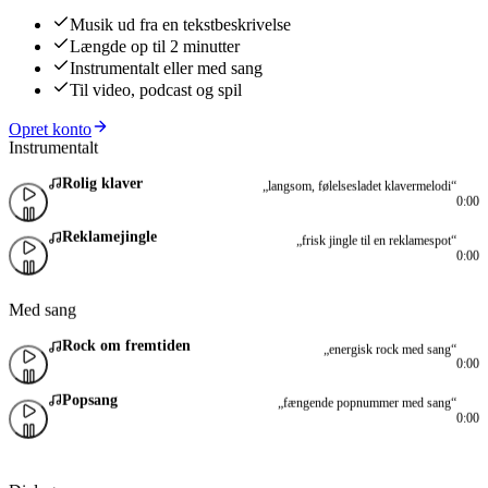
Musik ud fra en tekstbeskrivelse
Længde op til 2 minutter
Instrumentalt eller med sang
Til video, podcast og spil
Opret konto
Instrumentalt
Rolig klaver
„langsom, følelsesladet klavermelodi“
0:00
Reklamejingle
„frisk jingle til en reklamespot“
0:00
Med sang
Rock om fremtiden
„energisk rock med sang“
0:00
Popsang
„fængende popnummer med sang“
0:00