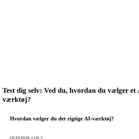
prøve konversations-AI uden forpligtelse.
→ Åbn AI Chat
Test dig selv: Ved du, hvordan du vælger et 
værktøj?
Hvordan vælger du det rigtige AI-værktøj?
QUESTION 1 OF 5