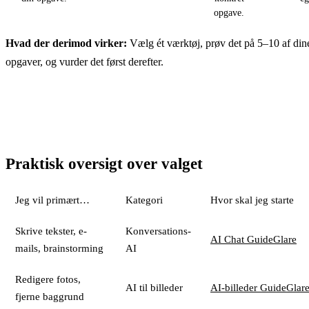
opgave.
Hvad der derimod virker:
Vælg ét værktøj, prøv det på 5–10 af din
opgaver, og vurder det først derefter.
Praktisk oversigt over valget
Jeg vil primært…
Kategori
Hvor skal jeg starte
Skrive tekster, e-
Konversations-
AI Chat GuideGlare
mails, brainstorming
AI
Redigere fotos,
AI til billeder
AI-billeder GuideGlar
fjerne baggrund