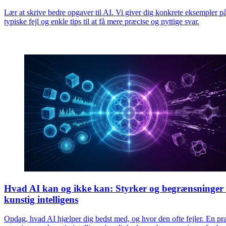
Lær at skrive bedre opgaver til AI. Vi giver dig konkrete eksempler p
typiske fejl og enkle tips til at få mere præcise og nyttige svar.
Hvad AI kan og ikke kan: Styrker og begrænsninger
kunstig intelligens
Opdag, hvad AI hjælper dig bedst med, og hvor den ofte fejler. En pr