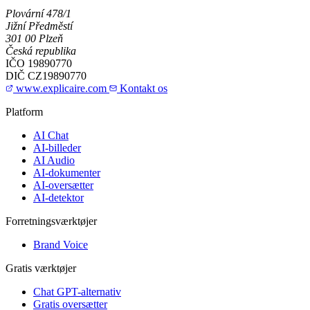
Plovární 478/1
Jižní Předměstí
301 00 Plzeň
Česká republika
IČO
19890770
DIČ
CZ19890770
www.explicaire.com
Kontakt os
Platform
AI Chat
AI-billeder
AI Audio
AI-dokumenter
AI-oversætter
AI-detektor
Forretningsværktøjer
Brand Voice
Gratis værktøjer
Chat GPT-alternativ
Gratis oversætter