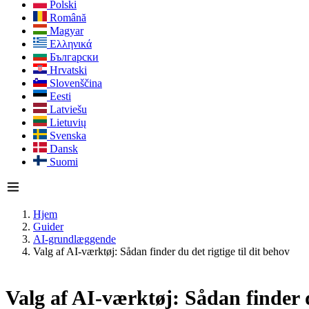
Polski
Română
Magyar
Ελληνικά
Български
Hrvatski
Slovenščina
Eesti
Latviešu
Lietuvių
Svenska
Dansk
Suomi
Hjem
Guider
AI-grundlæggende
Valg af AI-værktøj: Sådan finder du det rigtige til dit behov
Valg af AI-værktøj: Sådan finder