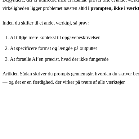
virkeligheden ligger problemet næsten altid
i prompten, ikke i værkt
Inden du skifter til et andet værktøj, så prøv:
At tilføje mere kontekst til opgavebeskrivelsen
At specificere format og længde på outputtet
At fortælle AI’en præcist, hvad der ikke fungerede
Artiklen
Sådan skriver du prompts
gennemgår, hvordan du skriver be
— og det er en færdighed, der virker på tværs af alle værktøjer.
Prøv det med det samme
Du behøver hverken installation eller kreditkortregistrering. AI
GuideGlare er tilgængelig direkte i browseren — det ideelle st