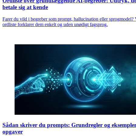
Ordliste over grundlæggende AI-begreber: Udtryk, d
betale sig at kende
Farer du vild i begreber som prompt, hallucination eller sprogmodel? 
ordliste forklarer dem enkelt og uden unødigt fagsprog.
Sådan skriver du prompts: Grundregler og eksempler
opgaver