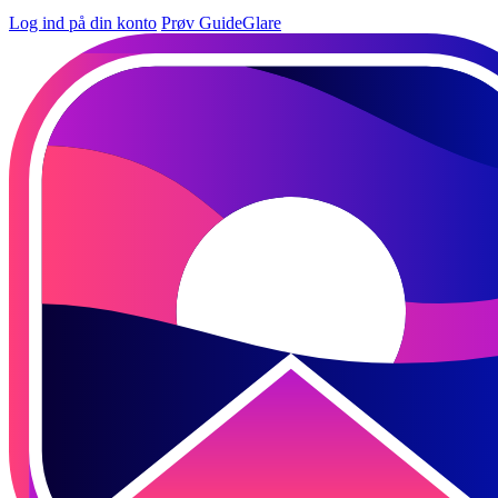
Log ind på din konto
Prøv GuideGlare