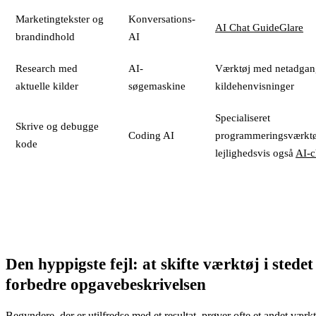
Marketingtekster og
Konversations-
AI Chat GuideGlare
brandindhold
AI
Research med
AI-
Værktøj med netadgan
aktuelle kilder
søgemaskine
kildehenvisninger
Specialiseret
Skrive og debugge
Coding AI
programmeringsværktø
kode
lejlighedsvis også
AI-c
Den hyppigste fejl: at skifte værktøj i stedet
forbedre opgavebeskrivelsen
Begyndere, der er utilfredse med et resultat, prøver ofte et andet værkt