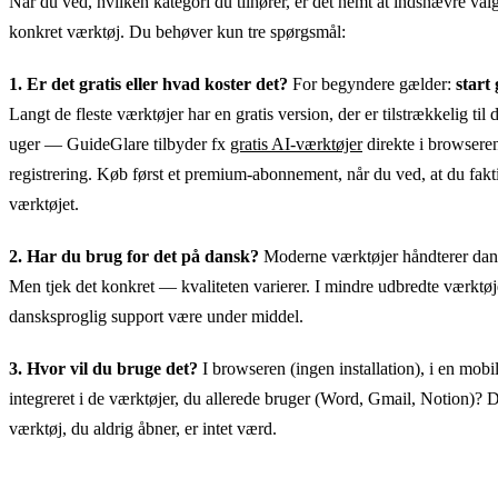
Når du ved, hvilken kategori du tilhører, er det nemt at indsnævre valge
konkret værktøj. Du behøver kun tre spørgsmål:
1. Er det gratis eller hvad koster det?
For begyndere gælder:
start 
Langt de fleste værktøjer har en gratis version, der er tilstrækkelig til 
uger — GuideGlare tilbyder fx
gratis AI-værktøjer
direkte i browsere
registrering. Køb først et premium-abonnement, når du ved, at du fakt
værktøjet.
2. Har du brug for det på dansk?
Moderne værktøjer håndterer dan
Men tjek det konkret — kvaliteten varierer. I mindre udbredte værktøj
dansksproglig support være under middel.
3. Hvor vil du bruge det?
I browseren (ingen installation), i en mobil
integreret i de værktøjer, du allerede bruger (Word, Gmail, Notion)? 
værktøj, du aldrig åbner, er intet værd.