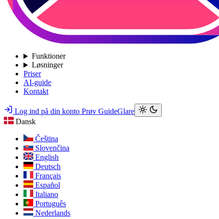
Funktioner
Løsninger
Priser
AI-guide
Kontakt
Log ind på din konto
Prøv GuideGlare
Dansk
Čeština
Slovenčina
English
Deutsch
Français
Español
Italiano
Português
Nederlands