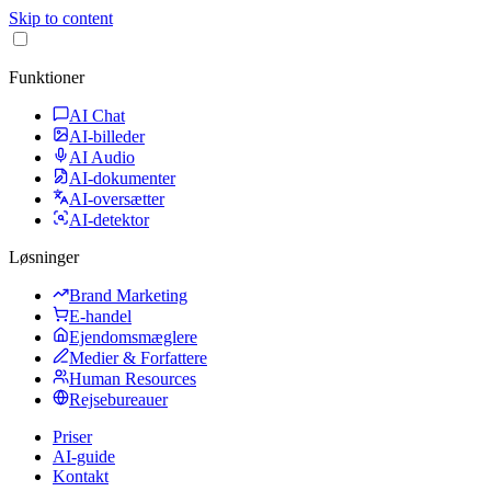
Skip to content
Funktioner
AI Chat
AI-billeder
AI Audio
AI-dokumenter
AI-oversætter
AI-detektor
Løsninger
Brand Marketing
E-handel
Ejendomsmæglere
Medier & Forfattere
Human Resources
Rejsebureauer
Priser
AI-guide
Kontakt