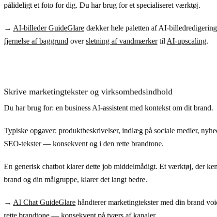
pålideligt et foto for dig. Du har brug for et specialiseret værktøj.
→
AI-billeder GuideGlare
dækker hele paletten af AI-billedredigering
fjernelse af baggrund
over
sletning af vandmærker
til
AI-upscaling
.
Skrive marketingtekster og virksomhedsindhold
Du har brug for: en business AI-assistent med kontekst om dit brand.
Typiske opgaver: produktbeskrivelser, indlæg på sociale medier, nyhe
SEO-tekster — konsekvent og i den rette brandtone.
En generisk chatbot klarer dette job middelmådigt. Et værktøj, der ken
brand og din målgruppe, klarer det langt bedre.
→
AI Chat GuideGlare
håndterer marketingtekster med din brand voi
rette brandtone — konsekvent på tværs af kanaler.