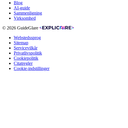
Blog
AI-guide
Sammenligning
Virksomhed
© 2026 GuideGlare
Webstedssprog
Sitemap
Servicevilkår
Privatlivspolitik
Cookiepolitik
Citatregler
Cookie-indstillinger