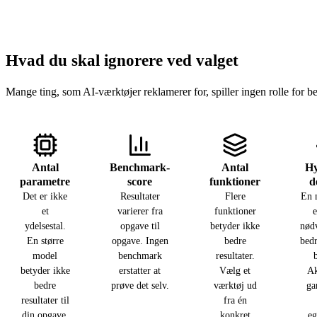
Hvad du skal ignorere ved valget
Mange ting, som AI-værktøjer reklamerer for, spiller ingen rolle for b
Antal
Benchmark-
Antal
H
parametre
score
funktioner
d
Det er ikke
Resultater
Flere
En 
et
varierer fra
funktioner
e
ydelsestal.
opgave til
betyder ikke
nød
En større
opgave. Ingen
bedre
bedr
model
benchmark
resultater.
betyder ikke
erstatter at
Vælg et
Ak
bedre
prøve det selv.
værktøj ud
ga
resultater til
fra én
din opgave.
konkret
eg