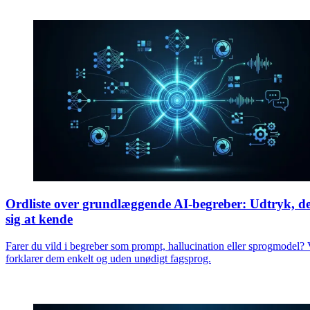
Ordliste over grundlæggende AI-begreber: Udtryk, de
sig at kende
Farer du vild i begreber som prompt, hallucination eller sprogmodel? 
forklarer dem enkelt og uden unødigt fagsprog.