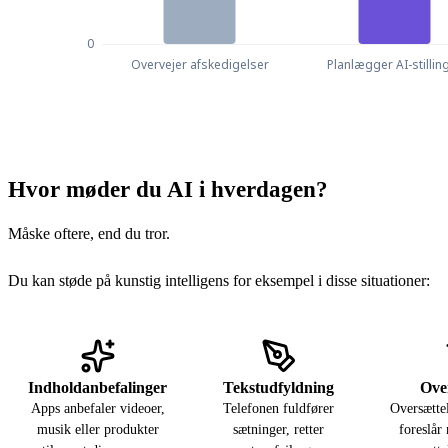
Virksomhedslederes HR-planer (%)
Virksomhedslederes HR-pla
Overvejer afskedigelser
33
Hvor møder du AI i hverdagen?
Planlægger AI-stillinger
78
Måske oftere, end du tror.
Du kan støde på kunstig intelligens for eksempel i disse situationer:
Indholdanbefalinger
Tekstudfyldning
Ove
Apps anbefaler videoer,
Telefonen fuldfører
Oversætte
musik eller produkter
sætninger, retter
foreslår