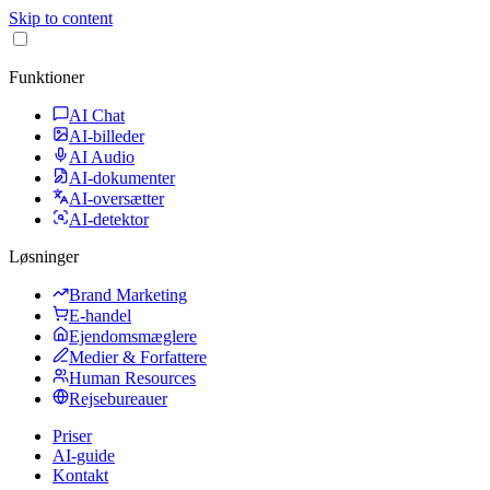
Skip to content
Funktioner
AI Chat
AI-billeder
AI Audio
AI-dokumenter
AI-oversætter
AI-detektor
Løsninger
Brand Marketing
E-handel
Ejendomsmæglere
Medier & Forfattere
Human Resources
Rejsebureauer
Priser
AI-guide
Kontakt