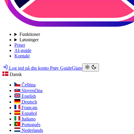
Funktioner
Løsninger
Priser
AI-guide
Kontakt
Log ind på din konto
Prøv GuideGlare
Dansk
Čeština
Slovenčina
English
Deutsch
Français
Español
Italiano
Português
Nederlands