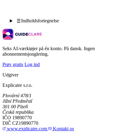
Indholdsfortegnelse
Seks AI-værktøjer på én konto. På dansk. Ingen
abonnementsjonglering.
Prøv gratis
Log ind
Udgiver
Explicaire s.r.o.
Plovární 478/1
Jižní Předměstí
301 00 Plzeň
Česká republika
IČO
19890770
DIČ
CZ19890770
www.explicaire.com
Kontakt os