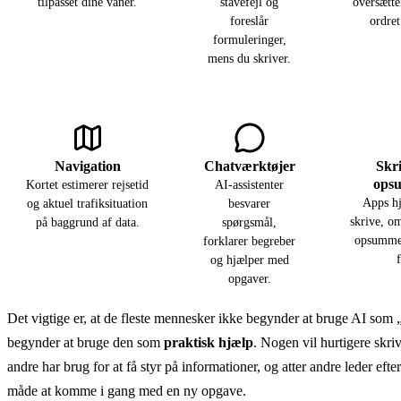
tilpasset dine vaner.
stavefejl og
oversættel
foreslår
ordret
formuleringer,
mens du skriver.
Navigation
Chatværktøjer
Skr
ops
Kortet estimerer rejsetid
AI-assistenter
Apps hj
og aktuel trafiksituation
besvarer
skrive, o
på baggrund af data.
spørgsmål,
opsummer
forklarer begreber
f
og hjælper med
opgaver.
Det vigtige er, at de fleste mennesker ikke begynder at bruge AI som 
begynder at bruge den som
praktisk hjælp
. Nogen vil hurtigere skri
andre har brug for at få styr på informationer, og atter andre leder ef
måde at komme i gang med en ny opgave.