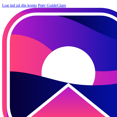
Log ind på din konto
Prøv GuideGlare