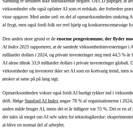
Samtidig er debatten ikke udelukkende negativ. OECD påpeger, at ar
AI's indvirkning på arbejdsmarke
virksomheder ofte også opfatter AI som et redskab, der forbedrer præst
Forsvundne stillinger
92
visse opgaver. Med andre ord: en del af opmærksomheden omkring AI
af frygt, men også fordi folk ser reel hjælp og konkurrencemæssige for
Nye stillinger
170
Den anden store grund er de
enorme pengestrømme, der flyder mo
Nettotilvækst
78
AI Index 2025
rapporterer, at de samlede virksomhedsinvesteringer i 
milliarder dollars i 2024, og private investeringer steg med 44,5 % år 
AI alene tiltrak 33,9 milliarder dollars i private investeringer globalt. D
virksomheder og investorer ikke ser AI som en kortvarig trend, men 
ønsker at satse på på lang sigt.
Opmærksomheden vokser også fordi AI hurtigt rykker ind i virksomh
drift. Ifølge
Stanford AI Index
angav 78 % af organisationerne i 2024, 
anden måde bruger AI, mens det et år tidligere var 55 %. Det er en af g
der tales så meget om AI selv uden for teknologikredse: eksperimentet
at blive en normal del af arbejdet.