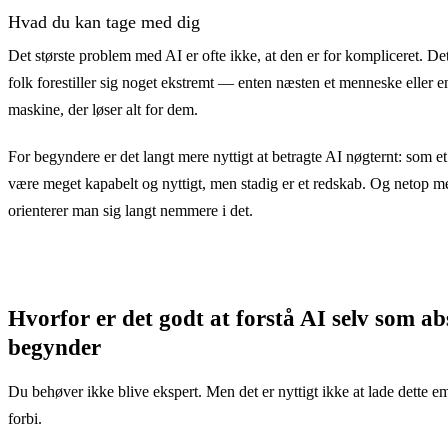
Nutidens AI bruges i
AI er ved at finde vej
Hvad du kan tage med dig
hverdagen af mennesker
ind i de værktøjer, folk
uden kendskab til
bruger i dag — på
Det største problem med AI er ofte ikke, at den er for kompliceret. Det
programmering.
arbejdet og derhjemme.
folk forestiller sig noget ekstremt — enten næsten et menneske eller 
Tekniske detaljer er ikke
Du har sandsynligvis
maskine, der løser alt for dem.
nødvendige for at
allerede mødt den.
komme i gang.
For begyndere er det langt mere nyttigt at betragte AI nøgternt: som e
være meget kapabelt og nyttigt, men stadig er et redskab. Og netop me
orienterer man sig langt nemmere i det.
Hvorfor er det godt at forstå AI selv som ab
begynder
Du behøver ikke blive ekspert. Men det er nyttigt ikke at lade dette em
forbi.