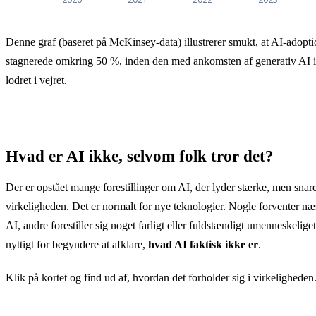
Udvikling i global AI-adoption i virksomheder (%)
Denne graf (baseret på McKinsey-data) illustrerer smukt, at AI-adopt
Udvikling i global AI-adoption i virksomheder 
stagnerede omkring 50 %, inden den med ankomsten af generativ AI 
2020
50
lodret i vejret.
2021
56
2022
50
Hvad er AI ikke, selvom folk tror det?
2023
55
Der er opstået mange forestillinger om AI, der lyder stærke, men snar
2024
72
virkeligheden. Det er normalt for nye teknologier. Nogle forventer næ
AI, andre forestiller sig noget farligt eller fuldstændigt umenneskeliget
nyttigt for begyndere at afklare,
hvad AI faktisk ikke er
.
Klik på kortet og find ud af, hvordan det forholder sig i virkeligheden