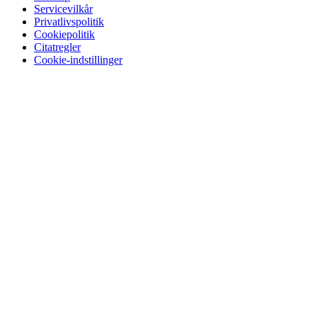
Servicevilkår
Privatlivspolitik
Cookiepolitik
Citatregler
Cookie-indstillinger