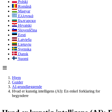
Polski
Română
Magyar
Ελληνικά
Български
Hrvatski
Slovenščina
Eesti
Latviešu
Lietuvių
Svenska
Dansk
Suomi
Hjem
Guider
AI-grundlæggende
Hvad er kunstig intelligens (AI): En enkel forklaring for
begyndere