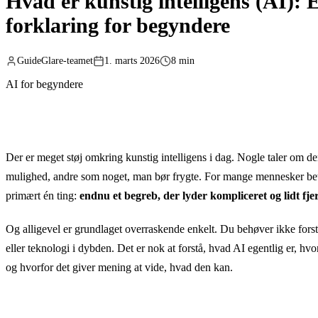
Hvad er kunstig intelligens (AI): 
forklaring for begyndere
GuideGlare-teamet
1. marts 2026
8 min
AI for begyndere
Der er meget støj omkring kunstig intelligens i dag. Nogle taler om 
mulighed, andre som noget, man bør frygte. For mange mennesker be
primært én ting:
endnu et begreb, der lyder kompliceret og lidt fje
Og alligevel er grundlaget overraskende enkelt. Du behøver ikke for
eller teknologi i dybden. Det er nok at forstå, hvad AI egentlig er, hv
og hvorfor det giver mening at vide, hvad den kan.