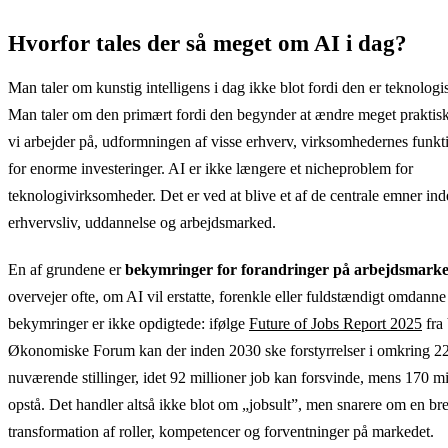
Hvorfor tales der så meget om AI i dag?
Man taler om kunstig intelligens i dag ikke blot fordi den er teknologis
Man taler om den primært fordi den begynder at ændre meget praktis
vi arbejder på, udformningen af visse erhverv, virksomhedernes funkt
for enorme investeringer. AI er ikke længere et nicheproblem for
teknologivirksomheder. Det er ved at blive et af de centrale emner ind
erhvervsliv, uddannelse og arbejdsmarked.
En af grundene er
bekymringer for forandringer på arbejdsmarke
overvejer ofte, om AI vil erstatte, forenkle eller fuldstændigt omdanne
bekymringer er ikke opdigtede: ifølge
Future of Jobs Report 2025
fra
Økonomiske Forum kan der inden 2030 ske forstyrrelser i omkring 2
nuværende stillinger, idet 92 millioner job kan forsvinde, mens 170 mi
opstå. Det handler altså ikke blot om „jobsult”, men snarere om en br
transformation af roller, kompetencer og forventninger på markedet.