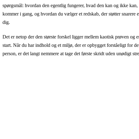
spørgsmål: hvordan den egentlig fungerer, hvad den kan og ikke kan,
kommer i gang, og hvordan du vælger et redskab, der støtter snarere
dig.
Det er netop der den største forskel ligger mellem kaotisk prøven og en
start. Når du har indhold og et miljø, der er opbygget forståeligt for d
person, er det langt nemmere at tage det første skridt uden unødigt stre
Dan dig dit eget billede
Den hurtigste måde at forstå, hvad AI er: stille den dit første s
Chat GuideGlare fungerer på dansk, direkte i browseren o
kompliceret opsætning.
→ Åbn AI Chat GuideGlare