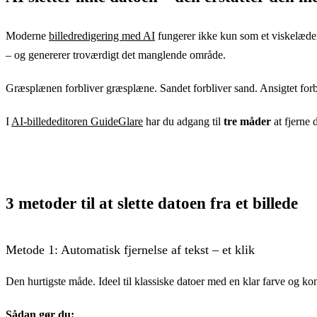
Moderne
billedredigering med AI
fungerer ikke kun som et viskelæder. 
– og genererer troværdigt det manglende område.
Græsplænen forbliver græsplæne. Sandet forbliver sand. Ansigtet forb
I
AI-billededitoren GuideGlare
har du adgang til
tre måder
at fjerne 
3 metoder til at slette datoen fra et billede
Metode 1: Automatisk fjernelse af tekst – et klik
Den hurtigste måde. Ideel til klassiske datoer med en klar farve og kon
Sådan gør du: