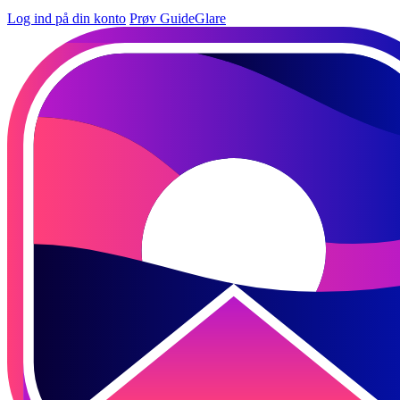
Log ind på din konto
Prøv GuideGlare