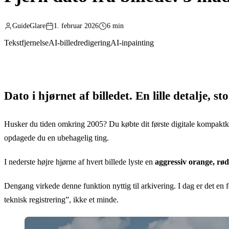
GuideGlare
1. februar 2026
6 min
Tekstfjernelse
AI-billedredigering
AI-inpainting
Dato i hjørnet af billedet. En lille detalje, sto
Husker du tiden omkring 2005? Du købte dit første digitale kompaktka
opdagede du en ubehagelig ting.
I nederste højre hjørne af hvert billede lyste en
aggressiv orange, rød 
Dengang virkede denne funktion nyttig til arkivering. I dag er det en f
teknisk registrering”, ikke et minde.