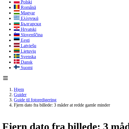
Polski
Română
Magyar
Ελληνικά
Български
Hrvatski
Slovenščina
Eesti
Latviešu
Lietuvių
Svenska
Dansk
Suomi
Hjem
Guider
Guide til fotoredigering
Fjern dato fra billede: 3 måder at redde gamle minder
Fjern dato fra billede: 3 m