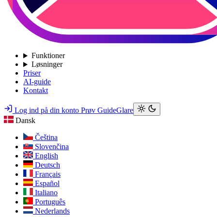
Funktioner
Løsninger
Priser
AI-guide
Kontakt
Log ind på din konto
Prøv GuideGlare
Dansk
Čeština
Slovenčina
English
Deutsch
Français
Español
Italiano
Português
Nederlands