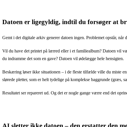
Klik for at afsløre
Datoen er ligegyldig, indtil du forsøger at br
Gemt i det digitale arkiv generer datoen ingen. Problemet opstår, når du
Vil du have det printet på lærred eller i et familiealbum? Datoen vil væ
du indramme det som en gave? Datoen vil ødelægge hele hensigten.
Beskæring løser ikke situationen – i de fleste tilfælde ville du miste e
slørede pletter, som er helt tydelige på komplekse baggrunde (græs, sa
Resultatet ser repareret ud. Og det er nogle gange værre end det opri
AI sletter ikke datoen – den erstatter den m