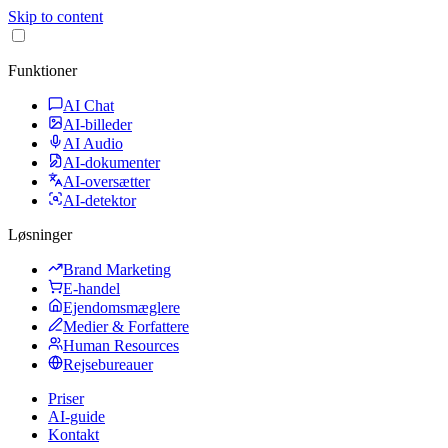
Skip to content
Funktioner
AI Chat
AI-billeder
AI Audio
AI-dokumenter
AI-oversætter
AI-detektor
Løsninger
Brand Marketing
E-handel
Ejendomsmæglere
Medier & Forfattere
Human Resources
Rejsebureauer
Priser
AI-guide
Kontakt