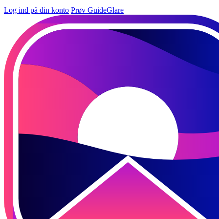
Log ind på din konto
Prøv GuideGlare