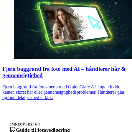
Fjern baggrund fra foto med AI – håndterer hår &
gennemsigtighed
Fjern baggrund fra fotos nemt med GuideGlare AI. Ingen hvide
kanter, sløret hår eller gennemsigtighedsproblemer. Håndterer glas
og fine detaljer med ét klik.
EMNEOVERSI GT
Guide til fotoredigering