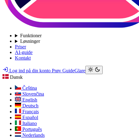
Funktioner
Løsninger
Priser
AI-guide
Kontakt
Log ind på din konto
Prøv GuideGlare
Dansk
Čeština
Slovenčina
English
Deutsch
Français
Español
Italiano
Português
Nederlands