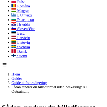
Polski
Română
Magyar
Ελληνικά
Български
Hrvatski
Slovenščina
Eesti
Latviešu
Lietuvių
Svenska
Dansk
Suomi
Hjem
Guider
Guide til fotoredigering
Sådan ændrer du billedformat uden beskæring: AI
Outpainting