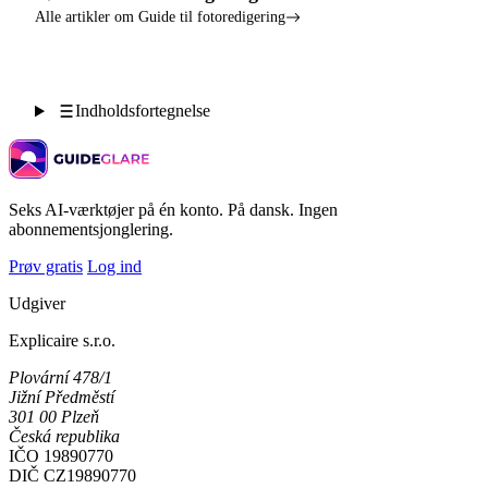
Alle artikler om Guide til fotoredigering
Indholdsfortegnelse
Seks AI-værktøjer på én konto. På dansk. Ingen
abonnementsjonglering.
Prøv gratis
Log ind
Udgiver
Explicaire s.r.o.
Plovární 478/1
Jižní Předměstí
301 00 Plzeň
Česká republika
IČO
19890770
DIČ
CZ19890770