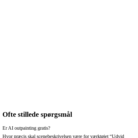
platform. Uden beskæring, uden tomme bjælker.
Værktøjerne til at ændre format er tilgængelige fra
Basic-planen
.
→ Tilpas billedformat
Ofte stillede spørgsmål
Er AI outpainting gratis?
Hvor præcis skal scenebeskrivelsen være for værktøjet “Udvid