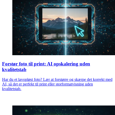
Forstør foto til print: AI opskalering uden
kvalitetstab
Har du et lavopløst foto? Lær at forstørre og skærpe det korrekt med
AI, så det er perfekt til print eller storformatvisning uden
kvalitetstab.