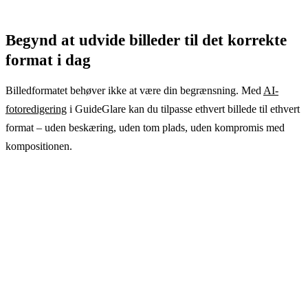
Begynd at udvide billeder til det korrekte
format i dag
Billedformatet behøver ikke at være din begrænsning. Med
AI-
fotoredigering
i GuideGlare kan du tilpasse ethvert billede til ethvert
format – uden beskæring, uden tom plads, uden kompromis med
kompositionen.
Ét billede, alle formater. Uden
kompromiser.
Skift et portrætbillede til et liggende banner. Forbered et
kvadratisk billede til Stories. AI supplerer intelligent
baggrunden, og du får et perfekt visuelt udtryk til hver