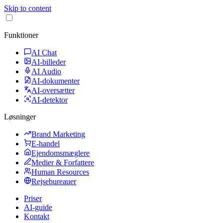
Skip to content
Funktioner
AI Chat
AI-billeder
AI Audio
AI-dokumenter
AI-oversætter
AI-detektor
Løsninger
Brand Marketing
E-handel
Ejendomsmæglere
Medier & Forfattere
Human Resources
Rejsebureauer
Priser
AI-guide
Kontakt