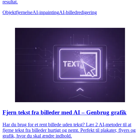
resultat.
Objektfjernelse
AI-inpainting
AI-billedredigering
Fjern tekst fra billeder med AI – Genbrug grafik
Har du brug for et rent billede uden tekst? Lær 2 AI-metoder til at
fjerne tekst fra billeder hurtigt og nemt. Perfekt til plakater, flyers og
grafik, hvor du skal ændre indhold.