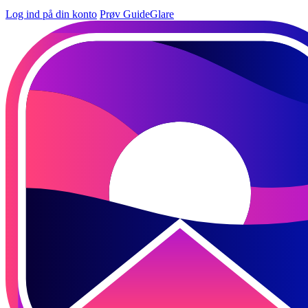
Log ind på din konto
Prøv GuideGlare