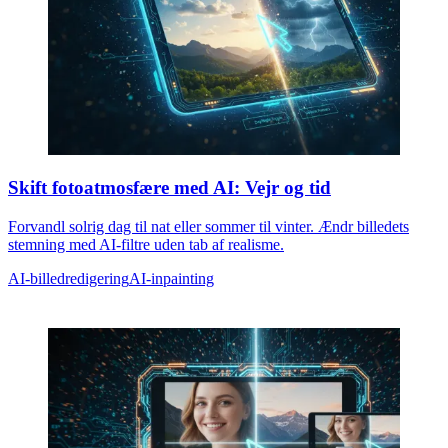
Skift fotoatmosfære med AI: Vejr og tid
Forvandl solrig dag til nat eller sommer til vinter. Ændr billedets
stemning med AI-filtre uden tab af realisme.
AI-billedredigering
AI-inpainting