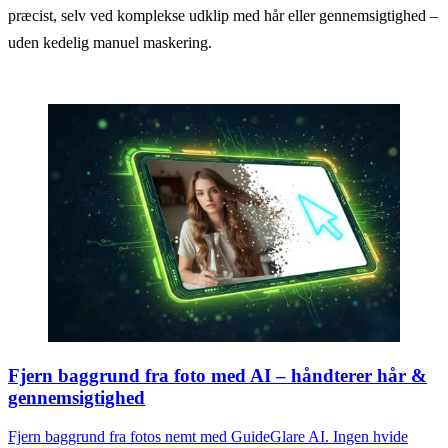
præcist, selv ved komplekse udklip med hår eller gennemsigtighed –
uden kedelig manuel maskering.
Fjern baggrund fra foto med AI – håndterer hår &
gennemsigtighed
Fjern baggrund fra fotos nemt med GuideGlare AI. Ingen hvide