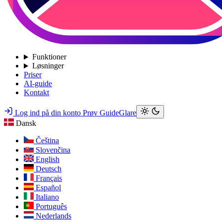
Funktioner
Løsninger
Priser
AI-guide
Kontakt
Log ind på din konto
Prøv GuideGlare
Dansk
Čeština
Slovenčina
English
Deutsch
Français
Español
Italiano
Português
Nederlands