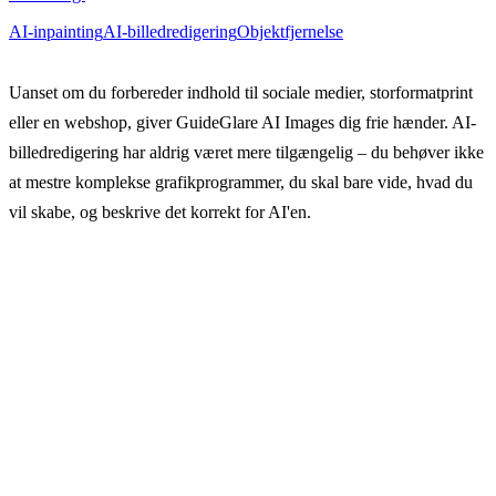
AI-inpainting
AI-billedredigering
Objektfjernelse
Uanset om du forbereder indhold til sociale medier, storformatprint
eller en webshop, giver GuideGlare AI Images dig frie hænder. AI-
billedredigering har aldrig været mere tilgængelig – du behøver ikke
at mestre komplekse grafikprogrammer, du skal bare vide, hvad du
vil skabe, og beskrive det korrekt for AI'en.
Prøv GuideGlare AI-
billedredigeringsprogrammet
GuideGlare lægger kraften fra et professionelt grafisk
studie i dine hænder. Fjern baggrunde, slet objekter,