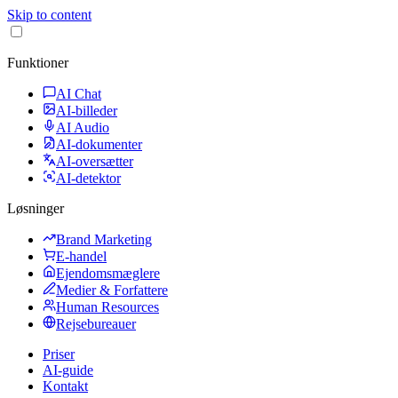
Skip to content
Funktioner
AI Chat
AI-billeder
AI Audio
AI-dokumenter
AI-oversætter
AI-detektor
Løsninger
Brand Marketing
E-handel
Ejendomsmæglere
Medier & Forfattere
Human Resources
Rejsebureauer
Priser
AI-guide
Kontakt