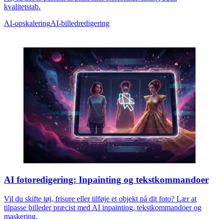
kvalitetstab.
AI-opskalering
AI-billedredigering
AI fotoredigering: Inpainting og tekstkommandoer
Vil du skifte tøj, frisure eller tilføje et objekt på dit foto? Lær at
tilpasse billeder præcist med AI inpainting, tekstkommandoer og
maskering.