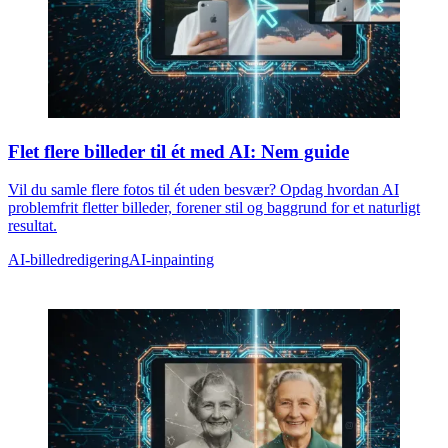
Flet flere billeder til ét med AI: Nem guide
Vil du samle flere fotos til ét uden besvær? Opdag hvordan AI
problemfrit fletter billeder, forener stil og baggrund for et naturligt
resultat.
AI-billedredigering
AI-inpainting