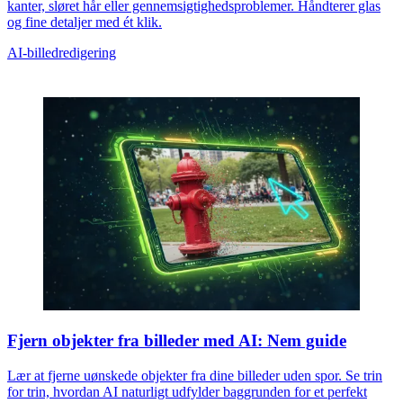
kanter, sløret hår eller gennemsigtighedsproblemer. Håndterer glas
og fine detaljer med ét klik.
AI-billedredigering
Fjern objekter fra billeder med AI: Nem guide
Lær at fjerne uønskede objekter fra dine billeder uden spor. Se trin
for trin, hvordan AI naturligt udfylder baggrunden for et perfekt