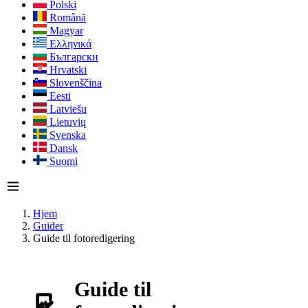
Polski
Română
Magyar
Ελληνικά
Български
Hrvatski
Slovenščina
Eesti
Latviešu
Lietuvių
Svenska
Dansk
Suomi
Hjem
Guider
Guide til fotoredigering
Guide til