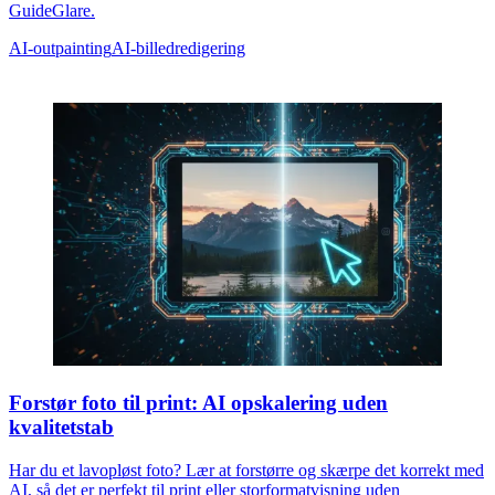
GuideGlare.
AI-outpainting
AI-billedredigering
Forstør foto til print: AI opskalering uden
kvalitetstab
Har du et lavopløst foto? Lær at forstørre og skærpe det korrekt med
AI, så det er perfekt til print eller storformatvisning uden