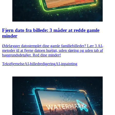
Fjern dato fra billede: 3 måder at redde gamle
minder
Ødelægger datostemplet dine gamle familiebilleder? Lær 3 AI-
metoder til at fjerne datoen hurtigt, uden sløring og uden tab af
baggrundsdetaljer. Red dine minder!
Tekstfjernelse
AI-billedredigering
AI-inpainting