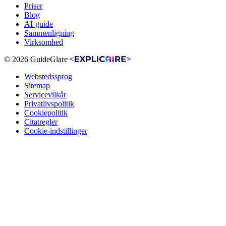
Priser
Blog
AI-guide
Sammenligning
Virksomhed
© 2026 GuideGlare
Webstedssprog
Sitemap
Servicevilkår
Privatlivspolitik
Cookiepolitik
Citatregler
Cookie-indstillinger