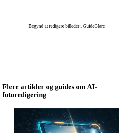
forstør fotos og skift deres indhold – alt sammen med et
par klik direkte i browseren.
Begynd at redigere billeder i GuideGlare
Lær mere om AI-billedredigeringsprogrammet
Flere artikler og guides om AI-
fotoredigering