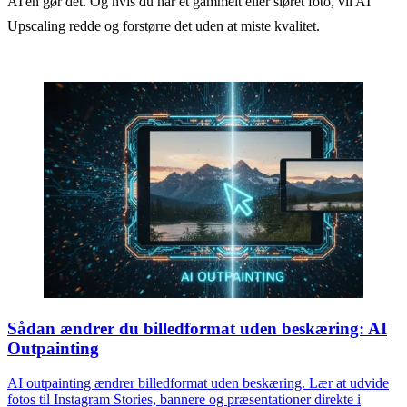
AI'en gør det. Og hvis du har et gammelt eller sløret foto, vil AI
Upscaling redde og forstørre det uden at miste kvalitet.
Sådan ændrer du billedformat uden beskæring: AI
Outpainting
AI outpainting ændrer billedformat uden beskæring. Lær at udvide
fotos til Instagram Stories, bannere og præsentationer direkte i