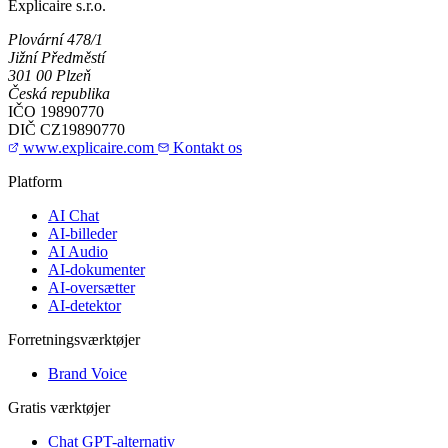
Explicaire s.r.o.
Plovární 478/1
Jižní Předměstí
301 00 Plzeň
Česká republika
IČO
19890770
DIČ
CZ19890770
www.explicaire.com
Kontakt os
Platform
AI Chat
AI-billeder
AI Audio
AI-dokumenter
AI-oversætter
AI-detektor
Forretningsværktøjer
Brand Voice
Gratis værktøjer
Chat GPT-alternativ