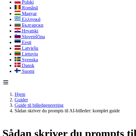
Polski
Română
Magyar
Ελληνικά
Български
Hrvatski
Slovenščina
Eesti
Latviešu
Lietuvių
Svenska
Dansk
Suomi
Hjem
Guider
Guide til billedgenerering
Sådan skriver du prompts til AI-billeder: komplet guide
Sådan skriver du prompts til