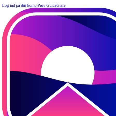
Log ind på din konto
Prøv GuideGlare