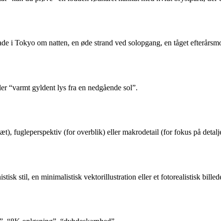
l gade i Tokyo om natten, en øde strand ved solopgang, en tåget efterår
eller “varmt gyldent lys fra en nedgående sol”.
t), fugleperspektiv (for overblik) eller makrodetail (for fokus på detalje
isk stil, en minimalistisk vektorillustration eller et fotorealistisk bille