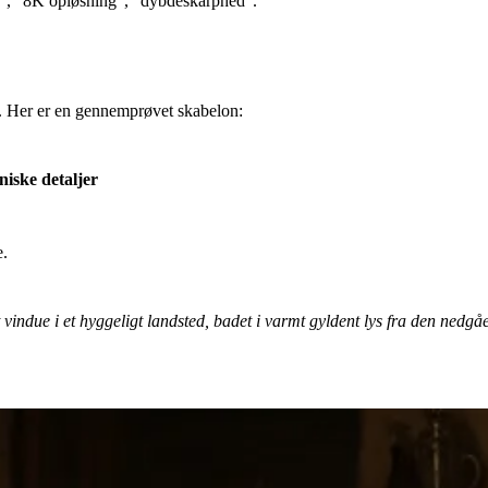
rafi”, “8K opløsning”, “dybdeskarphed”.
ne. Her er en gennemprøvet skabelon:
niske detaljer
e.
 vindue i et hyggeligt landsted, badet i varmt gyldent lys fra den nedgå