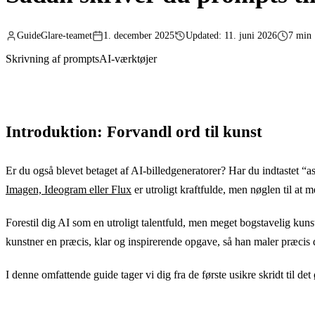
GuideGlare-teamet
1. december 2025
Updated: 11. juni 2026
7 min
Skrivning af prompts
AI-værktøjer
Introduktion: Forvandl ord til kunst
Er du også blevet betaget af AI-billedgeneratorer? Har du indtastet “a
Imagen, Ideogram eller Flux
er utroligt kraftfulde, men nøglen til at m
Forestil dig AI som en utroligt talentfuld, men meget bogstavelig kunst
kunstner en præcis, klar og inspirerende opgave, så han maler præcis d
I denne omfattende guide tager vi dig fra de første usikre skridt til 