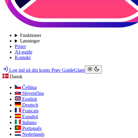
Funktioner
Løsninger
Priser
AI-guide
Kontakt
Log ind på din konto
Prøv GuideGlare
Dansk
Čeština
Slovenčina
English
Deutsch
Français
Español
Italiano
Português
Nederlands