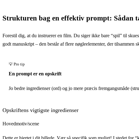
Strukturen bag en effektiv prompt: Sådan t
Forestil dig, at du instruerer en film. Du siger ikke bare “spil” til 
godt manuskript – den består af flere nøgleelementer, der tilsammen s
En prompt er en opskrift
Jo bedre ingredienser (ord) og jo mere præcis fremgangsmåde (strukt
Opskriftens vigtigste ingredienser
Hovedmotiv/scene
Dette er hjertet i dit billede. Vær så specifik som muligt! I stedet for