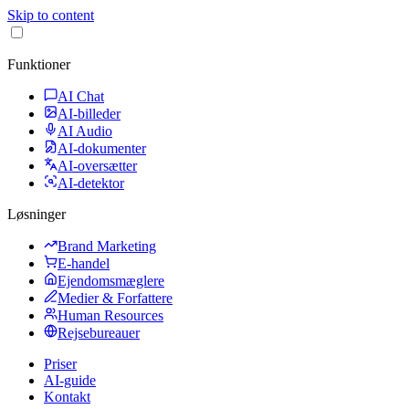
Skip to content
Funktioner
AI Chat
AI-billeder
AI Audio
AI-dokumenter
AI-oversætter
AI-detektor
Løsninger
Brand Marketing
E-handel
Ejendomsmæglere
Medier & Forfattere
Human Resources
Rejsebureauer
Priser
AI-guide
Kontakt