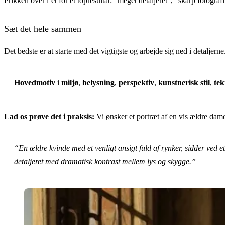
Prikken over i’et for et topresultat: “meget detaljeret”, “skarp fotog
Sæt det hele sammen
Det bedste er at starte med det vigtigste og arbejde sig ned i detaljer
Hovedmotiv
i
miljø
,
belysning
,
perspektiv
,
kunstnerisk stil
,
tek
Lad os prøve det i praksis:
Vi ønsker et portræt af en vis ældre dam
“En ældre kvinde med et venligt ansigt fuld af rynker, sidder ved et
detaljeret med dramatisk kontrast mellem lys og skygge.”