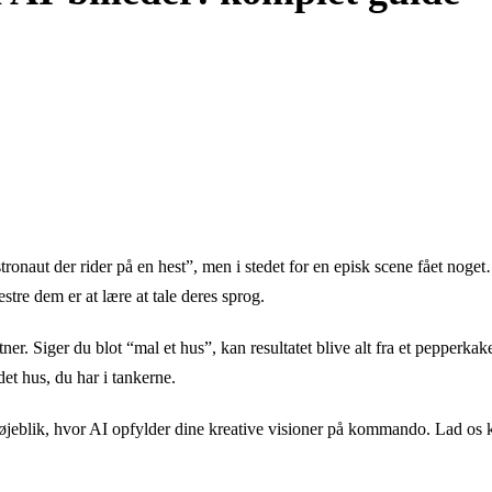
stronaut der rider på en hest”, men i stedet for en episk scene fået nog
estre dem er at lære at tale deres sprog.
ner. Siger du blot “mal et hus”, kan resultatet blive alt fra et pepperkak
et hus, du har i tankerne.
det øjeblik, hvor AI opfylder dine kreative visioner på kommando. Lad o