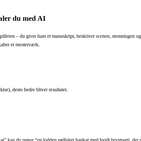
aler du med AI
skuespilleren – du giver ham et manuskript, beskriver scenen, stemningen
kaber et mesterværk.
ur), desto bedre bliver resultatet.
 “kat” kan du prøve “en lodden rødhåret hankat med hvidt brystparti, der 