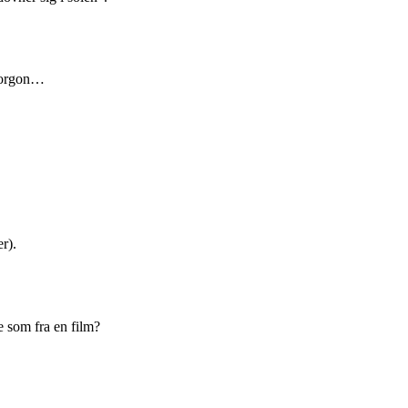
smorgon…
r).
de som fra en film?