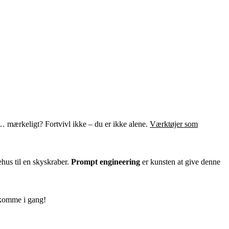
et… mærkeligt? Fortvivl ikke – du er ikke alene.
Værktøjer som
ehus til en skyskraber.
Prompt engineering
er kunsten at give denne
s komme i gang!