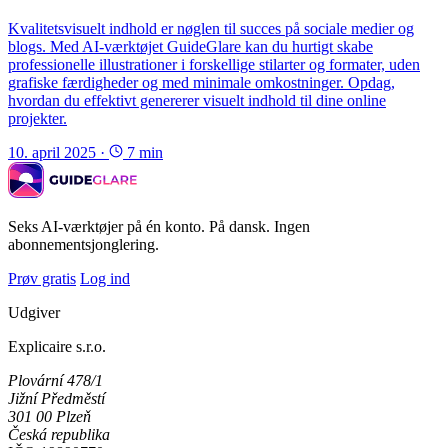
Kvalitetsvisuelt indhold er nøglen til succes på sociale medier og
blogs. Med AI-værktøjet GuideGlare kan du hurtigt skabe
professionelle illustrationer i forskellige stilarter og formater, uden
grafiske færdigheder og med minimale omkostninger. Opdag,
hvordan du effektivt genererer visuelt indhold til dine online
projekter.
10. april 2025
·
7 min
Seks AI-værktøjer på én konto. På dansk. Ingen
abonnementsjonglering.
Prøv gratis
Log ind
Udgiver
Explicaire s.r.o.
Plovární 478/1
Jižní Předměstí
301 00 Plzeň
Česká republika