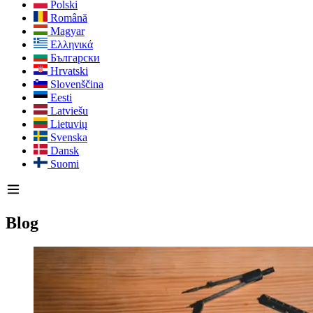
Polski
Română
Magyar
Ελληνικά
Български
Hrvatski
Slovenščina
Eesti
Latviešu
Lietuvių
Svenska
Dansk
Suomi
Blog