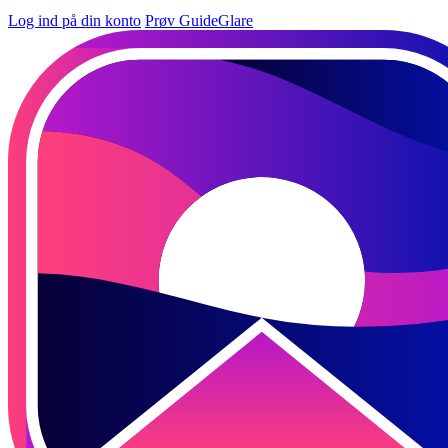
Log ind på din konto
Prøv GuideGlare