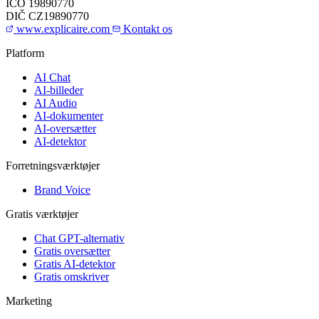
IČO
19890770
DIČ
CZ19890770
www.explicaire.com
Kontakt os
Platform
AI Chat
AI-billeder
AI Audio
AI-dokumenter
AI-oversætter
AI-detektor
Forretningsværktøjer
Brand Voice
Gratis værktøjer
Chat GPT-alternativ
Gratis oversætter
Gratis AI-detektor
Gratis omskriver
Marketing