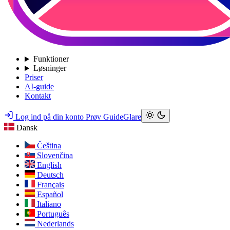
Funktioner
Løsninger
Priser
AI-guide
Kontakt
Log ind på din konto
Prøv GuideGlare
Dansk
Čeština
Slovenčina
English
Deutsch
Français
Español
Italiano
Português
Nederlands