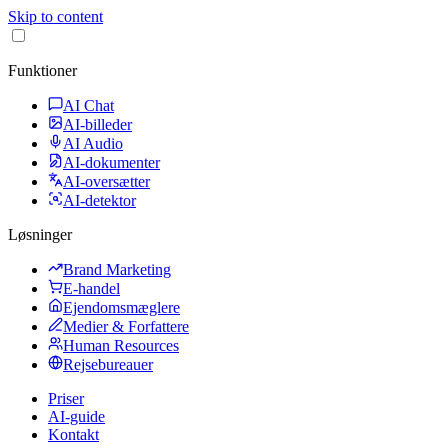
Skip to content
Funktioner
AI Chat
AI-billeder
AI Audio
AI-dokumenter
AI-oversætter
AI-detektor
Løsninger
Brand Marketing
E-handel
Ejendomsmæglere
Medier & Forfattere
Human Resources
Rejsebureauer
Priser
AI-guide
Kontakt