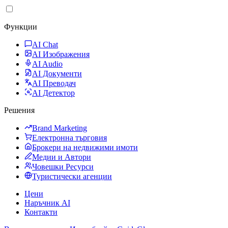
Функции
AI Chat
AI Изображения
AI Audio
AI Документи
AI Преводач
AI Детектор
Решения
Brand Marketing
Електронна търговия
Брокери на недвижими имоти
Медии и Автори
Човешки Ресурси
Туристически агенции
Цени
Наръчник AI
Контакти