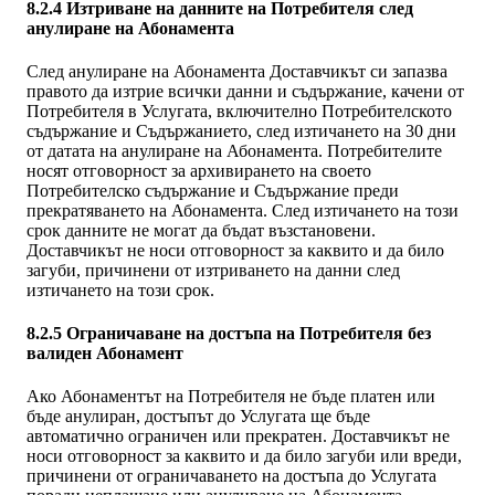
8.2.4 Изтриване на данните на Потребителя след
анулиране на Абонамента
След анулиране на Абонамента Доставчикът си запазва
правото да изтрие всички данни и съдържание, качени от
Потребителя в Услугата, включително Потребителското
съдържание и Съдържанието, след изтичането на 30 дни
от датата на анулиране на Абонамента. Потребителите
носят отговорност за архивирането на своето
Потребителско съдържание и Съдържание преди
прекратяването на Абонамента. След изтичането на този
срок данните не могат да бъдат възстановени.
Доставчикът не носи отговорност за каквито и да било
загуби, причинени от изтриването на данни след
изтичането на този срок.
8.2.5 Ограничаване на достъпа на Потребителя без
валиден Абонамент
Ако Абонаментът на Потребителя не бъде платен или
бъде анулиран, достъпът до Услугата ще бъде
автоматично ограничен или прекратен. Доставчикът не
носи отговорност за каквито и да било загуби или вреди,
причинени от ограничаването на достъпа до Услугата