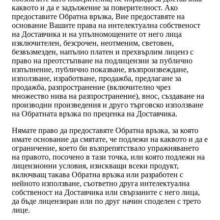
каквото и да е задължение за поверителност. Ако
предоставите Обратна връзка, Вие предоставяте на
основание Вашите права на интелектуална собственост
на Доставчика и на упълномощените от него лица
изключителен, безсрочен, неотменим, световен,
безвъзмезден, напълно платен и прехвърлим лиценз с
право на преотстъпване на подлицензии за публично
изпълнение, публично показване, възпроизвеждане,
използване, изработване, продажба, предлагане за
продажба, разпространение (включително чрез
множество нива на разпространение), внос, създаване на
производни произведения и друго търговско използване
на Обратната връзка по преценка на Доставчика.
Нямате право да предоставяте Обратна връзка, за която
имате основание да смятате, че подлежи на каквото и да е
ограничение, което би възпрепятствало упражняването
на правото, посочено в тази точка, или която подлежи на
лицензионни условия, изискващи всеки продукт,
включващ такава Обратна връзка или разработен с
нейното използване, съответно друга интелектуална
собственост на Доставчика или свързаните с него лица,
да бъде лицензиран или по друг начин споделен с трето
лице.