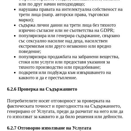
или по друг начин неподходящо;
нарушава правата на интелектуална собственост на
трети лица (напр. авторски права, търговски
марки);
съдържа лични данни на трети лица без тяхното
изрично съгласие или не съответства на GDPR;
популяризира или генерира съдържание, свързано
със сексуално насилие над деца, насилствен
екстремизъм или друго незаконно или вредно
поведение;
популяризира продажбата на забранени вещества,
стоки или услуги или предоставя указания за
тяхното производство или придобиване;
подкрепя или подбужда към извършването на
каквото и да е престъпление.
6.2.6 Проверка на Съдържанието
Потребителите носят отговорност за проверката на
фактическата точност и пригодността на Съдържанието,
генерирано от Услугата, преди да разчитат на него или да
го използват за каквито и да било решения или дейности.
6.2.7 Отговорно използване на Услугата