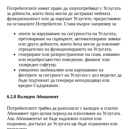
Потребителите нямат право да злоупотребяват с Услугата
за дейности, които биха могли да застрашат нейната
функционалност или да нарушат Услугите, предоставяни
на останалите Потребители. Става въпрос например за:
опити за нарушаване на сигурността на Услугата,
претоварване на сървърите, автоматизирани заявки
или други дейности, които биха могли да повлияят
отрицателно на функционирането на Услугата;
генериране или разпространение на спам, измамно
или недобросъвестно поведение, фишинг или
зловреден софтуер;
умишлено заобикаляне или нарушаване на
филтрите за сигурност на Услугата с цел моделът да
бъде подтикнат да генерира неподходящо или
вредно Съдържание.
6.2.8 Валиден Абонамент
Потребителите трябва да разполагат с валиден и платен
Абонамент през целия период на използване на Услугата.
Ако Абонаментът не бъде надлежно платен или
подновен, достъпът до Услугата ще бъде ограничен или
прекратен.