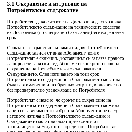
3.1 Съхранение и изтриване на
Потребителско съдържание
Потребителят дава съгласие на Доставчика да съхранява
Потребителското съдържание на техническите средства
на Доставчика (по-специално бази данни) за неограничен
срок.
Срокът на съхранение на някои видове Потребителско
съдържание зависи от вида Абонамент, който
Потребителят е сключил. Доставчикът си запазва правото
да определи за всеки вид Абонамент конкретен срок на
съхранение на Потребителското съдържание и
Съдържанието. След изтичането на този срок
Потребителското съдържание и Съдържанието могат да
бъдат автоматично и необратимо изтрити, включително
без предварително уведомяване на Потребителя.
Потребителят е наясно, че срокът на съхранение на
Потребителското съдържание и Съдържанието може да
варира в зависимост от избрания Абонамент и че след
неговото изтичане Потребителското съдържание и
Съдържанието могат да бъдат премахнати от
хранилището на Услугата. Поради това Потребителят
носи отговорност за собственото си архивиране на