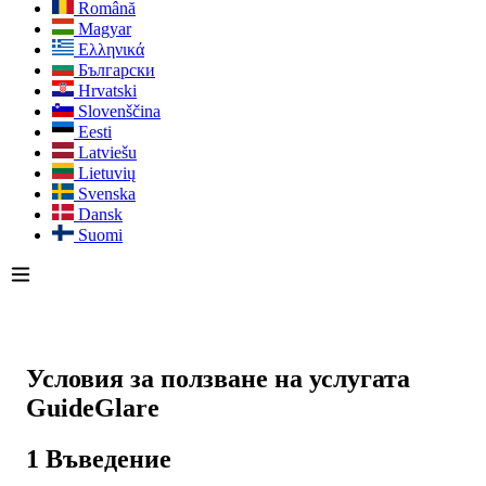
Română
Magyar
Ελληνικά
Български
Hrvatski
Slovenščina
Eesti
Latviešu
Lietuvių
Svenska
Dansk
Suomi
Условия за ползване на услугата
GuideGlare
1 Въведение