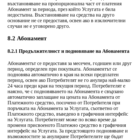
възстановяване на пропорционална част от платения
Абонамент за периода, през който Услугата е била
недостъпна. Възстановяване на средства на друго
основание не се предоставя, освен ако в изключителни
случаи не е уговорено друго.
8.2 Абонамент
8.2.1 Продължителност и подновяване на Абонамента
Абонаментът се предоставя за месечен, годишен или друг
период, определен при покупката. Абонаментът се
подновява автоматично в края на всеки предплатен
период, освен ако Потребителят не го анулира най-малко
24 часа преди края на текущия период. Потребителят е
наясно, че с подновяването на Абонамента е свързано
автоматично заплащане на цената на Абонамента от
Платежното средство, посочено от Потребителя при
поръчката на Абонамента за Услугата, съответно от
Платежното средство, въведено в графичния интерфейс
на Услугата. Потребителят може по всяко време да
промени присвоеното Платежно средство в графичния
интерфейс на Услугата. За предстоящото подновяване и
възможностите за анулиране Потребителите ще бъдат