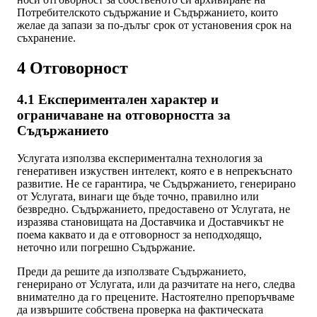
Потребителското съдържание и Съдържанието, които
желае да запази за по-дълъг срок от установения срок на
съхранение.
4 Отговорност
4.1 Експериментален характер и
ограничаване на отговорността за
Съдържанието
Услугата използва експериментална технология за
генеративен изкуствен интелект, която е в непрекъснато
развитие. Не се гарантира, че Съдържанието, генерирано
от Услугата, винаги ще бъде точно, правилно или
безвредно. Съдържанието, предоставено от Услугата, не
изразява становищата на Доставчика и Доставчикът не
поема каквато и да е отговорност за неподходящо,
неточно или погрешно Съдържание.
Преди да решите да използвате Съдържанието,
генерирано от Услугата, или да разчитате на него, следва
внимателно да го прецените. Настоятелно препоръчваме
да извършите собствена проверка на фактическата