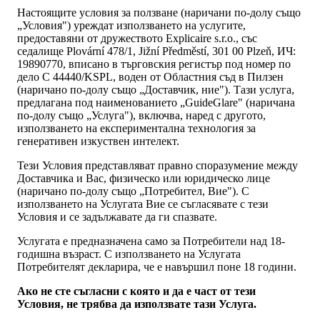
Настоящите условия за ползване (наричани по-долу също
„Условия") уреждат използването на услугите,
предоставяни от дружеството Explicaire s.r.o., със
седалище Plovární 478/1, Jižní Předměstí, 301 00 Plzeň, ИЧ:
19890770, вписано в търговския регистър под номер по
дело C 44440/KSPL, воден от Областния съд в Пилзен
(наричано по-долу също „Доставчик, ние"). Тази услуга,
предлагана под наименованието „GuideGlare" (наричана
по-долу също „Услуга"), включва, наред с другото,
използването на експериментална технология за
генеративен изкуствен интелект.
Тези Условия представляват правно споразумение между
Доставчика и Вас, физическо или юридическо лице
(наричано по-долу също „Потребител, Вие"). С
използването на Услугата Вие се съгласявате с тези
Условия и се задължавате да ги спазвате.
Услугата е предназначена само за Потребители над 18-
годишна възраст. С използването на Услугата
Потребителят декларира, че е навършил поне 18 години.
Ако не сте съгласни с която и да е част от тези
Условия, не трябва да използвате тази Услуга.