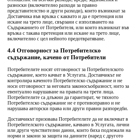
разноски (включително разходи за правно
представителство и други разходи), които възникнат за
Доставчика във връзка с каквато и да е претенция или
искане на трето лице, свързани с използването на
Съдържанието от Потребителя, или които възникнат във
връзка с такава претенция или искане на трето лице,
включително с цел нейното предотвратяване.
4.4 Отговорност за Потребителско
съдържание, качено от Потребители
Потребителите носят отговорност за Потребителското
съдържание, което качват в Услугата. Доставчикът не
контролира каченото Потребителско съдържание и не
носи отговорност за неговата законосъобразност, нито за
евентуално нарушаване на правата на трети лица.
Потребителите са длъжни да гарантират, че тяхното
Потребителско съдържание не е противоправно и не
нарушава авторски права или други правни разпоредби.
Доставчикът призовава Потребителите да не включват в
Потребителското съдържание, качвано в Услугата, лични
или други чувствителни данни, които биха подлежали на
норми и закони за защита на данните (наред с другото