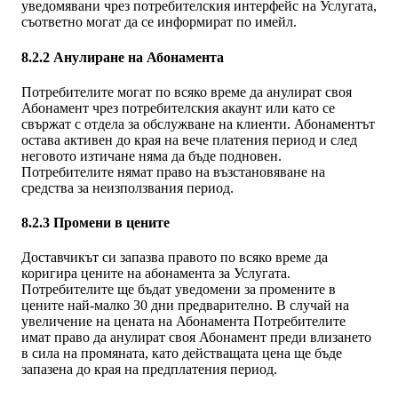
уведомявани чрез потребителския интерфейс на Услугата,
съответно могат да се информират по имейл.
8.2.2 Анулиране на Абонамента
Потребителите могат по всяко време да анулират своя
Абонамент чрез потребителския акаунт или като се
свържат с отдела за обслужване на клиенти. Абонаментът
остава активен до края на вече платения период и след
неговото изтичане няма да бъде подновен.
Потребителите нямат право на възстановяване на
средства за неизползвания период.
8.2.3 Промени в цените
Доставчикът си запазва правото по всяко време да
коригира цените на абонамента за Услугата.
Потребителите ще бъдат уведомени за промените в
цените най-малко 30 дни предварително. В случай на
увеличение на цената на Абонамента Потребителите
имат право да анулират своя Абонамент преди влизането
в сила на промяната, като действащата цена ще бъде
запазена до края на предплатения период.