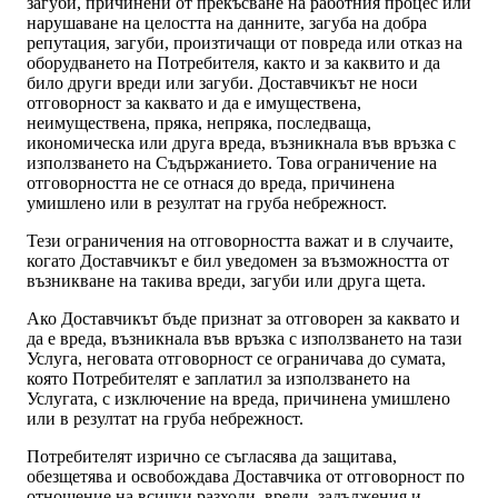
загуби, причинени от прекъсване на работния процес или
нарушаване на целостта на данните, загуба на добра
репутация, загуби, произтичащи от повреда или отказ на
оборудването на Потребителя, както и за каквито и да
било други вреди или загуби. Доставчикът не носи
отговорност за каквато и да е имуществена,
неимуществена, пряка, непряка, последваща,
икономическа или друга вреда, възникнала във връзка с
използването на Съдържанието. Това ограничение на
отговорността не се отнася до вреда, причинена
умишлено или в резултат на груба небрежност.
Тези ограничения на отговорността важат и в случаите,
когато Доставчикът е бил уведомен за възможността от
възникване на такива вреди, загуби или друга щета.
Ако Доставчикът бъде признат за отговорен за каквато и
да е вреда, възникнала във връзка с използването на тази
Услуга, неговата отговорност се ограничава до сумата,
която Потребителят е заплатил за използването на
Услугата, с изключение на вреда, причинена умишлено
или в резултат на груба небрежност.
Потребителят изрично се съгласява да защитава,
обезщетява и освобождава Доставчика от отговорност по
отношение на всички разходи, вреди, задължения и