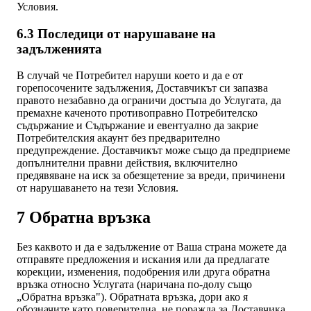
Условия.
6.3 Последици от нарушаване на
задълженията
В случай че Потребител наруши което и да е от
горепосочените задължения, Доставчикът си запазва
правото незабавно да ограничи достъпа до Услугата, да
премахне каченото противоправно Потребителско
съдържание и Съдържание и евентуално да закрие
Потребителския акаунт без предварително
предупреждение. Доставчикът може също да предприеме
допълнителни правни действия, включително
предявяване на иск за обезщетение за вреди, причинени
от нарушаването на тези Условия.
7 Обратна връзка
Без каквото и да е задължение от Ваша страна можете да
отправяте предложения и искания или да предлагате
корекции, изменения, подобрения или друга обратна
връзка относно Услугата (наричана по-долу също
„Обратна връзка"). Обратната връзка, дори ако я
обозначите като поверителна, не поражда за Доставчика