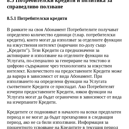
8.5 Потребителски кредити и политика за
справедливо ползване
8.5.1 Потребителски кредити
В рамките на своя Абонамент Потребителите получават
определено количество единици (т.нар. потребителски
кредити), които могат да използват за отделните функции
на изкуствения интелект (наричани по-долу също
„Кредити"). Тези Кредити са предназначени за
активиране и използване на отделните функции на
Услугата, по-специално за генериране на текстово и
цифрово съдържание чрез технологията за изкуствен
интелект. Количеството на предоставените Кредити може
да варира в зависимост от вида Абонамент. При
използването на определени функции на Услугата
съответните Кредити се приспадат. Ако Потребителят
изчерпи предоставените Кредити, някои функции на
Услугата могат да бъдат ограничени в зависимост от вида
на изчерпаните Кредити.
Кредитите се подновяват в началото на всеки предплатен
период и не могат да бъдат прехвърляни в следващия
период, ако не са били използвани. Информация за
процентното усвояване на Кредитите в текущия период