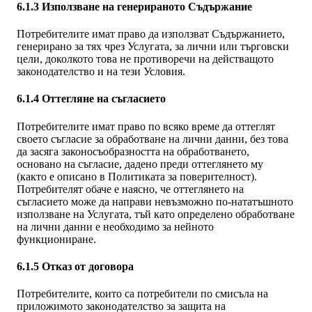
6.1.3 Използване на генерираното Съдържание
Потребителите имат право да използват Съдържанието,
генерирано за тях чрез Услугата, за лични или търговски
цели, доколкото това не противоречи на действащото
законодателство и на тези Условия.
6.1.4 Оттегляне на съгласието
Потребителите имат право по всяко време да оттеглят
своето съгласие за обработване на лични данни, без това
да засяга законосъобразността на обработването,
основано на съгласие, дадено преди оттеглянето му
(както е описано в Политиката за поверителност).
Потребителят обаче е наясно, че оттеглянето на
съгласието може да направи невъзможно по-нататъшното
използване на Услугата, тъй като определено обработване
на лични данни е необходимо за нейното
функциониране.
6.1.5 Отказ от договора
Потребителите, които са потребители по смисъла на
приложимото законодателство за защита на