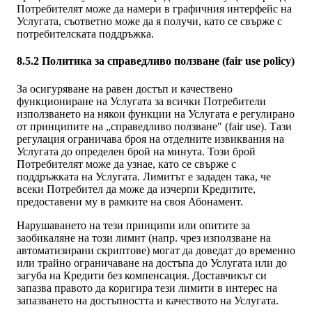
Потребителят може да намери в графичния интерфейс на
Услугата, съответно може да я получи, като се свърже с
потребителската поддръжка.
8.5.2 Политика за справедливо ползване (fair use policy)
За осигуряване на равен достъп и качествено
функциониране на Услугата за всички Потребители
използването на някои функции на Услугата е регулирано
от принципите на „справедливо ползване" (fair use). Тази
регулация ограничава броя на отделните извиквания на
Услугата до определен брой на минута. Този брой
Потребителят може да узнае, като се свърже с
поддръжката на Услугата. Лимитът е зададен така, че
всеки Потребител да може да изчерпи Кредитите,
предоставени му в рамките на своя Абонамент.
Нарушаването на тези принципи или опитите за
заобикаляне на този лимит (напр. чрез използване на
автоматизирани скриптове) могат да доведат до временно
или трайно ограничаване на достъпа до Услугата или до
загуба на Кредити без компенсация. Доставчикът си
запазва правото да коригира тези лимити в интерес на
запазването на достъпността и качеството на Услугата.