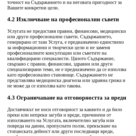
точност на Съдържанието и на неговата пригодност за
Вашите конкретни цели.
4.2 Изключване на професионални съвети
Услугата не предоставя правни, финансови, медицински
или други професионални съвети. Съдържанието,
генерирано от тази Услуга, е предназначено единствено
за информационни и творчески цели и не заменя
професионалните консултации или съветите на
квалифицирани специалисти. Цялото Съдържание,
свързано с правни, финансови, здравни или други
специализирани теми, не е предназначено да се използва
като професионално становище. Съдържанието не
представлява медицинска диагноза или здравна грижа и
не може да се използва като такова.
4.3 Ограничаване на отговорността за вреди
Доставчикът не носи отговорност за каквито и да било
преки или непреки загуби и вреди, причинени от
използването на Услугата, включително загуба или
повреда на данни, пропуснати ползи, прекъсване на
стопанската дейност или други последващи вреди,