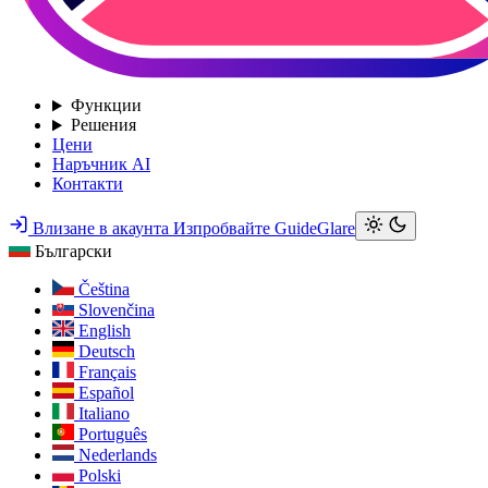
Функции
Решения
Цени
Наръчник AI
Контакти
Влизане в акаунта
Изпробвайте GuideGlare
Български
Čeština
Slovenčina
English
Deutsch
Français
Español
Italiano
Português
Nederlands
Polski