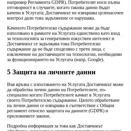
например Регламента GDPR). Потребителят носи пълна
отговорност в случаите, когато такива данни бъдат
качени в Услугата; Доставчикът не извършва целенасочен
контрол дали това задължение се нарушава.
Каченото Потребителско съдържание може да бъде
използвано в рамките на Услугата единствено като вход
за технологията за генеративен изкуствен интелект и
Доставчикът се задължава това Потребителско
съдържание да не бъде споделяно с трети лица, с
изключение на доставчиците на технологии, необходими
за функционирането на Услугата (напр. Google).
5 Защита на личните данни
Във връзка с използването на Услугата Доставчикът може
да обработва лични данни на Потребителите, по-
специално когато Потребителите качват в Услугата
своето Потребителско съдържание. Цялото обработване
на лични данни се извършва в съответствие с Общия
регламент относно защитата на данните (GDPR) и
приложимите закони.
Подробна информация за това как Доставчикът