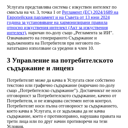
Услугата представлява система с изкуствен интелект по
смисъла на чл. 3, точка 1 от
Регламент (ЕС) 2024/1689 на
Европейския парламент и на Съвета от 13 юни 2024
година за установяване на хармонизирани правила
относно изкуствения интелект (Акт за изкуствения
интелект)
, наричан по-долу също „Регламента за ИИ".
Означаването на генерираното Съдържание и
задълженията на Потребителя при неговото по-
нататъшно използване са уредени в член 10.
3 Управление на потребителското
съдържание и лиценз
Потребителят може да качва в Услугата свое собствено
текстово или графично съдържание (наричано по-долу
също „Потребителско съдържание"). Доставчикът не носи
отговорност за Потребителското съдържание, качено от
Потребителя, и не извършва системен негов контрол.
Потребителят носи пълна отговорност за съдържанието,
което качва в Услугата, и се задължава да не качва
съдържание, което е противоправно, нарушава правата на
трети лица или по друг начин противоречи на тези
Условия.