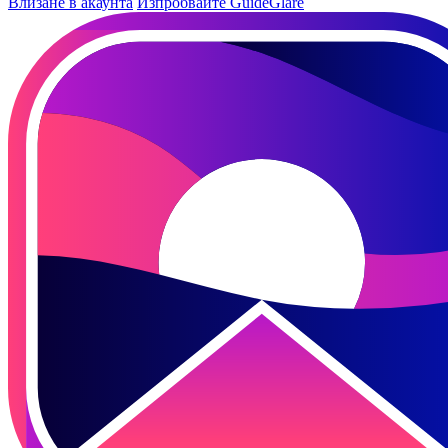
Влизане в акаунта
Изпробвайте GuideGlare