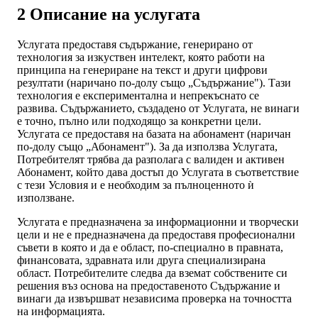
2 Описание на услугата
Услугата предоставя съдържание, генерирано от
технология за изкуствен интелект, която работи на
принципа на генериране на текст и други цифрови
резултати (наричано по-долу също „Съдържание"). Тази
технология е експериментална и непрекъснато се
развива. Съдържанието, създадено от Услугата, не винаги
е точно, пълно или подходящо за конкретни цели.
Услугата се предоставя на базата на абонамент (наричан
по-долу също „Абонамент"). За да използва Услугата,
Потребителят трябва да разполага с валиден и активен
Абонамент, който дава достъп до Услугата в съответствие
с тези Условия и е необходим за пълноценното ѝ
използване.
Услугата е предназначена за информационни и творчески
цели и не е предназначена да предоставя професионални
съвети в която и да е област, по-специално в правната,
финансовата, здравната или друга специализирана
област. Потребителите следва да вземат собствените си
решения въз основа на предоставеното Съдържание и
винаги да извършват независима проверка на точността
на информацията.