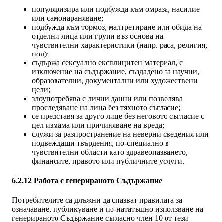
популяризира или подбужда към омраза, насилие
или самонараняване;
подбужда към тормоз, малтретиране или обида на
отделни лица или групи въз основа на
чувствителни характеристики (напр. раса, религия,
пол);
съдържа сексуално експлицитен материал, с
изключение на съдържание, създадено за научни,
образователни, документални или художествени
цели;
злоупотребява с лични данни или позволява
проследяване на лица без тяхното съгласие;
се представя за друго лице без неговото съгласие с
цел измама или причиняване на вреда;
служи за разпространение на неверни сведения или
подвеждащи твърдения, по-специално в
чувствителни области като здравеопазването,
финансите, правото или публичните услуги.
6.2.12 Работа с генерираното Съдържание
Потребителите са длъжни да спазват правилата за
означаване, публикуване и по-нататъшно използване на
генерираното Съдържание съгласно член 10 от тези