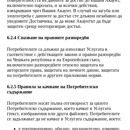
поверителността на данните за достъп до Вашия Акаунт,
включително паролата, и за всички действия,
извършвани чрез Вашия Акаунт. В случай на загуба или
злоупотреба с данните за достъп сте длъжни незабавно да
уведомите Доставчика, за да може Акаунтът да бъде
защитен срещу неоторизиран достъп.
6.2.4 Спазване на правните разпоредби
Потребителите са длъжни да използват Услугата в
съответствие с действащите закони и правни разпоредби
на Чешката република и на Европейския съюз,
включително разпоредбите относно защитата на
авторските права, защитата на личните данни, защитата
на потребителите и другите приложими норми.
6.2.5 Правила за качване на Потребителско
съдържание
Потребителите носят пълна отговорност за цялото
Потребителско съдържание, което качват в Услугата
(текст, изображения или други файлове). Потребителите
се задължават да не качват в Услугата съдържание, което:
е противоправно, обидно, заплашително, измамно