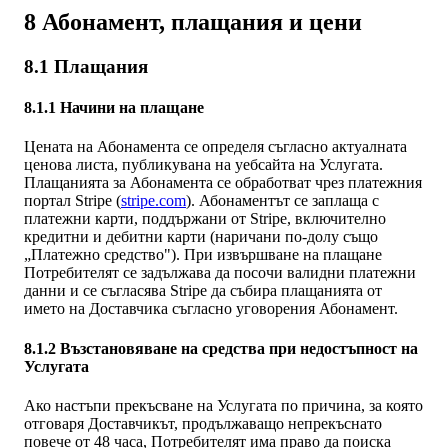
8 Абонамент, плащания и цени
8.1 Плащания
8.1.1 Начини на плащане
Цената на Абонамента се определя съгласно актуалната
ценова листа, публикувана на уебсайта на Услугата.
Плащанията за Абонамента се обработват чрез платежния
портал Stripe (
stripe.com
). Абонаментът се заплаща с
платежни карти, поддържани от Stripe, включително
кредитни и дебитни карти (наричани по-долу също
„Платежно средство"). При извършване на плащане
Потребителят се задължава да посочи валидни платежни
данни и се съгласява Stripe да събира плащанията от
името на Доставчика съгласно уговорения Абонамент.
8.1.2 Възстановяване на средства при недостъпност на
Услугата
Ако настъпи прекъсване на Услугата по причина, за която
отговаря Доставчикът, продължаващо непрекъснато
повече от 48 часа, Потребителят има право да поиска