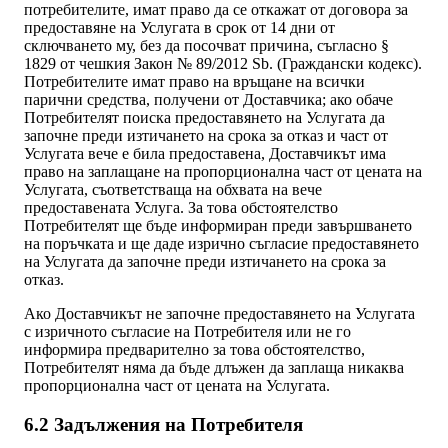
потребителите, имат право да се откажат от договора за
предоставяне на Услугата в срок от 14 дни от
сключването му, без да посочват причина, съгласно §
1829 от чешкия Закон № 89/2012 Sb. (Граждански кодекс).
Потребителите имат право на връщане на всички
парични средства, получени от Доставчика; ако обаче
Потребителят поиска предоставянето на Услугата да
започне преди изтичането на срока за отказ и част от
Услугата вече е била предоставена, Доставчикът има
право на заплащане на пропорционална част от цената на
Услугата, съответстваща на обхвата на вече
предоставената Услуга. За това обстоятелство
Потребителят ще бъде информиран преди завършването
на поръчката и ще даде изрично съгласие предоставянето
на Услугата да започне преди изтичането на срока за
отказ.
Ако Доставчикът не започне предоставянето на Услугата
с изричното съгласие на Потребителя или не го
информира предварително за това обстоятелство,
Потребителят няма да бъде длъжен да заплаща никаква
пропорционална част от цената на Услугата.
6.2 Задължения на Потребителя