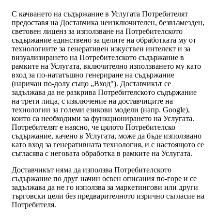
С качването на съдържание в Услугата Потребителят
предоставя на Доставчика неизключителен, безвъзмезден,
световен лиценз за използване на Потребителското
съдържание единствено за целите на обработката му от
технологиите за генеративен изкуствен интелект и за
визуализирането на Потребителското съдържание в
рамките на Услугата, включително използването му като
вход за по-нататъшно генериране на съдържание
(наричан по-долу също „Вход"). Доставчикът се
задължава да не разкрива Потребителското съдържание
на трети лица, с изключение на доставчиците на
технологии за големи езикови модели (напр. Google),
които са необходими за функционирането на Услугата.
Потребителят е наясно, че цялото Потребителско
съдържание, качено в Услугата, може да бъде използвано
като вход за генеративната технология, и с настоящото се
съгласява с неговата обработка в рамките на Услугата.
Доставчикът няма да използва Потребителското
съдържание по друг начин освен описания по-горе и се
задължава да не го използва за маркетингови или други
търговски цели без предварителното изрично съгласие на
Потребителя.