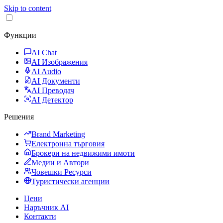
Skip to content
Функции
AI Chat
AI Изображения
AI Audio
AI Документи
AI Преводач
AI Детектор
Решения
Brand Marketing
Електронна търговия
Брокери на недвижими имоти
Медии и Автори
Човешки Ресурси
Туристически агенции
Цени
Наръчник AI
Контакти