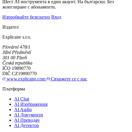
Шест AI инструмента в един акаунт. На български. Без
жонглиране с абонаменти.
Изпробвайте безплатно
Вход
Издател
Explicaire s.r.o.
Plovární 478/1
Jižní Předměstí
301 00 Plzeň
Česká republika
IČO
19890770
DIČ
CZ19890770
www.explicaire.com
Свържете се с нас
Платформа
AI Chat
AI Изображения
AI Audio
AI Документи
AI Преводач
AI Детектор