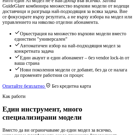
Нито един AI модел не е най-добър във всичко. Затова
GuideGlare комбинира множество върхови модели от водещи
доставчици и разгръща най-подходящия за всяка задача. Вие
се фокусирате върху резултата, а не върху избора на модел или
управлението на няколко отделни абонамента.
Оркестрация на множество върхови модели вместо
единствен "универсален"
Автоматичен избор на най-подходящия модел за
конкретната задача
Един акаунт и един абонамент – без vendor lock-in от
ваша страна
Нови поколения модели се добавят, без да се налага
да променяте работния си процес
Опитайте безплатно
Без кредитна карта
Как работи
Един инструмент, много
специализирани модели
Вместо да ви ограничаваме до един модел за всичко,