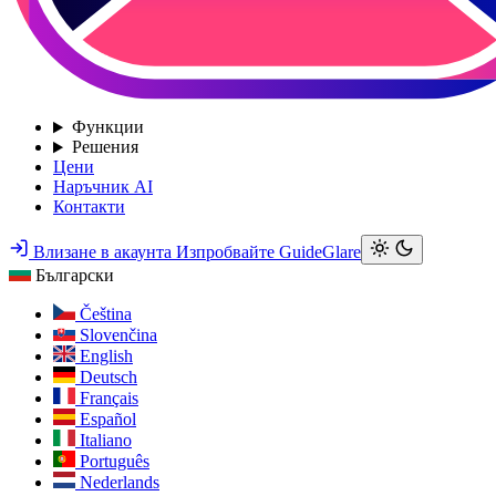
Функции
Решения
Цени
Наръчник AI
Контакти
Влизане в акаунта
Изпробвайте GuideGlare
Български
Čeština
Slovenčina
English
Deutsch
Français
Español
Italiano
Português
Nederlands