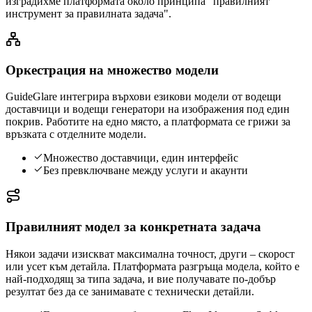
изградихме платформата около принципа "правилният
инструмент за правилната задача".
Оркестрация на множество модели
GuideGlare интегрира върхови езикови модели от водещи
доставчици и водещи генератори на изображения под един
покрив. Работите на едно място, а платформата се грижи за
връзката с отделните модели.
Множество доставчици, един интерфейс
Без превключване между услуги и акаунти
Правилният модел за конкретната задача
Някои задачи изискват максимална точност, други – скорост
или усет към детайла. Платформата разгръща модела, който е
най-подходящ за типа задача, и вие получавате по-добър
резултат без да се занимавате с технически детайли.