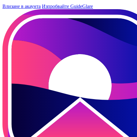
Влизане в акаунта
Изпробвайте GuideGlare