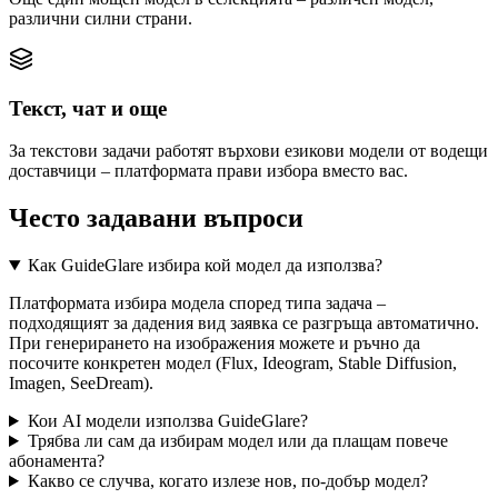
различни силни страни.
Текст, чат и още
За текстови задачи работят върхови езикови модели от водещи
доставчици – платформата прави избора вместо вас.
Често задавани въпроси
Как GuideGlare избира кой модел да използва?
Платформата избира модела според типа задача –
подходящият за дадения вид заявка се разгръща автоматично.
При генерирането на изображения можете и ръчно да
посочите конкретен модел (Flux, Ideogram, Stable Diffusion,
Imagen, SeeDream).
Кои AI модели използва GuideGlare?
Трябва ли сам да избирам модел или да плащам повече
абонамента?
Какво се случва, когато излезе нов, по-добър модел?