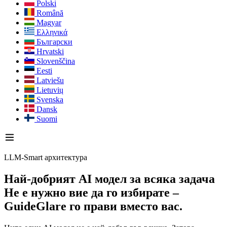
Polski
Română
Magyar
Ελληνικά
Български
Hrvatski
Slovenščina
Eesti
Latviešu
Lietuvių
Svenska
Dansk
Suomi
LLM-Smart архитектура
Най-добрият AI модел за всяка задача
Не е нужно вие да го избирате –
GuideGlare го прави вместо вас.