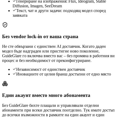
Генериране на изображения: Flux, Ideogram, Stable
Diffusion, Imagen, SeeDream
Текст, чат и други задачи: подходящ модел според
заявката
Без vendor lock-in от ваша страна
Не сте обвързани с единствен AI доставчик. Когато даден
модел бъде надграден или пристигне ново поколение,
GuideGlare го включва вместо вас – без промяна в работния ви
процес и без необходимост от преконфигуриране.
Независимост от единствен доставчик
Иновациите от целия бранш достъпни от едно място
Един акаунт вместо много абонамента
Без GuideGlare бихте плащали и управлявали отделни
абонаменти при всеки доставчик поотделно. Тук имате достъп
до всички възможности в рамките на един акаунт и един