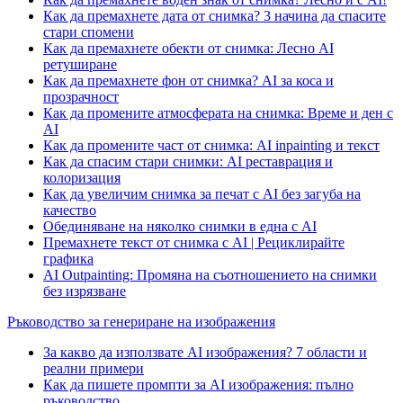
Как да премахнете дата от снимка? 3 начина да спасите
стари спомени
Как да премахнете обекти от снимка: Лесно AI
ретуширане
Как да премахнете фон от снимка? AI за коса и
прозрачност
Как да промените атмосферата на снимка: Време и ден с
AI
Как да промените част от снимка: AI inpainting и текст
Как да спасим стари снимки: AI реставрация и
колоризация
Как да увеличим снимка за печат с AI без загуба на
качество
Обединяване на няколко снимки в една с AI
Премахнете текст от снимка с AI | Рециклирайте
графика
AI Outpainting: Промяна на съотношението на снимки
без изрязване
Ръководство за генериране на изображения
За какво да използвате AI изображения? 7 области и
реални примери
Как да пишете промпти за AI изображения: пълно
ръководство