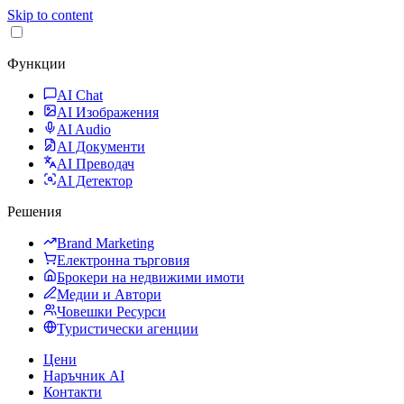
Skip to content
Функции
AI Chat
AI Изображения
AI Audio
AI Документи
AI Преводач
AI Детектор
Решения
Brand Marketing
Електронна търговия
Брокери на недвижими имоти
Медии и Автори
Човешки Ресурси
Туристически агенции
Цени
Наръчник AI
Контакти