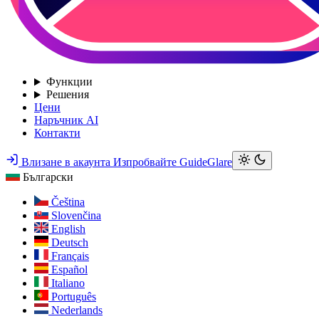
Функции
Решения
Цени
Наръчник AI
Контакти
Влизане в акаунта
Изпробвайте GuideGlare
Български
Čeština
Slovenčina
English
Deutsch
Français
Español
Italiano
Português
Nederlands