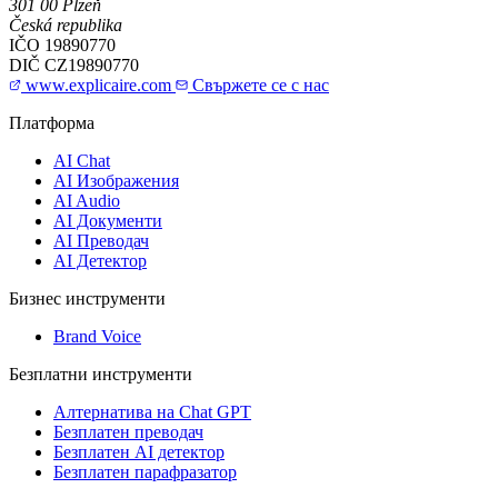
301 00 Plzeň
Česká republika
IČO
19890770
DIČ
CZ19890770
www.explicaire.com
Свържете се с нас
Платформа
AI Chat
AI Изображения
AI Audio
AI Документи
AI Преводач
AI Детектор
Бизнес инструменти
Brand Voice
Безплатни инструменти
Алтернатива на Chat GPT
Безплатен преводач
Безплатен AI детектор
Безплатен парафразатор