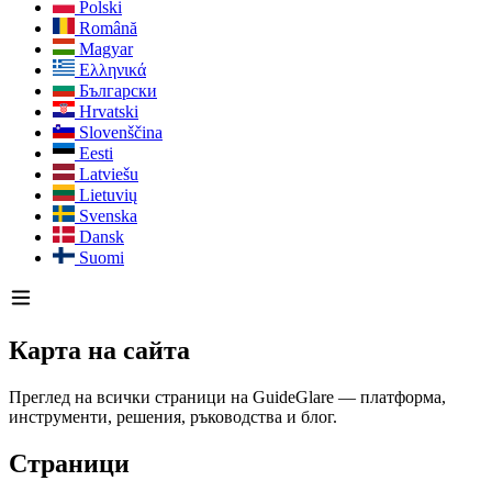
Polski
Română
Magyar
Ελληνικά
Български
Hrvatski
Slovenščina
Eesti
Latviešu
Lietuvių
Svenska
Dansk
Suomi
Карта на сайта
Преглед на всички страници на GuideGlare — платформа,
инструменти, решения, ръководства и блог.
Страници