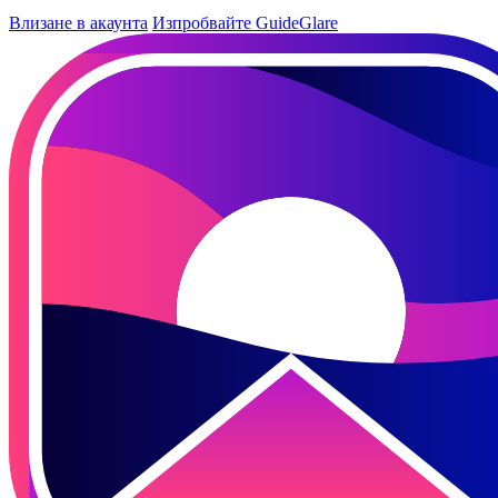
Влизане в акаунта
Изпробвайте GuideGlare