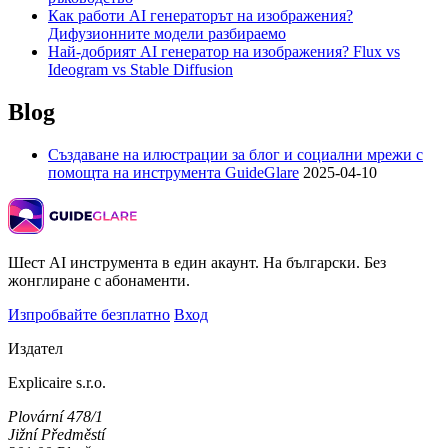
Как работи AI генераторът на изображения?
Дифузионните модели разбираемо
Най-добрият AI генератор на изображения? Flux vs
Ideogram vs Stable Diffusion
Blog
Създаване на илюстрации за блог и социални мрежи с
помощта на инструмента GuideGlare
2025-04-10
Шест AI инструмента в един акаунт. На български. Без
жонглиране с абонаменти.
Изпробвайте безплатно
Вход
Издател
Explicaire s.r.o.
Plovární 478/1
Jižní Předměstí