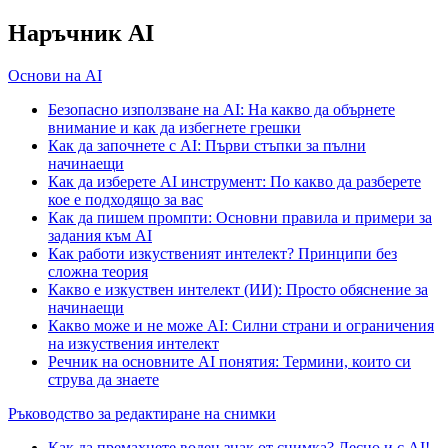
Наръчник AI
Основи на AI
Безопасно използване на AI: На какво да обърнете
внимание и как да избегнете грешки
Как да започнете с AI: Първи стъпки за пълни
начинаещи
Как да изберете AI инструмент: По какво да разберете
кое е подходящо за вас
Как да пишем промпти: Основни правила и примери за
задания към AI
Как работи изкуственият интелект? Принципи без
сложна теория
Какво е изкуствен интелект (ИИ): Просто обяснение за
начинаещи
Какво може и не може AI: Силни страни и ограничения
на изкуствения интелект
Речник на основните AI понятия: Термини, които си
струва да знаете
Ръководство за редактиране на снимки
Как да премахнете воден знак от снимка? Лесно и с AI!