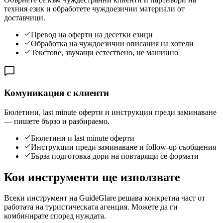
техния език и обработете чуждоезични материали от
доставчици.
Превод на оферти на десетки езици
Обработка на чуждоезични описания на хотели
Текстове, звучащи естествено, не машинно
Комуникация с клиенти
Бюлетини, last minute оферти и инструкции преди заминаване
— пишете бързо и разбираемо.
Бюлетини и last minute оферти
Инструкции преди заминаване и follow-up съобщения
Бърза подготовка дори на повтарящи се формати
Кои инструменти ще използвате
Всеки инструмент на GuideGlare решава конкретна част от
работата на туристическата агенция. Можете да ги
комбинирате според нуждата.