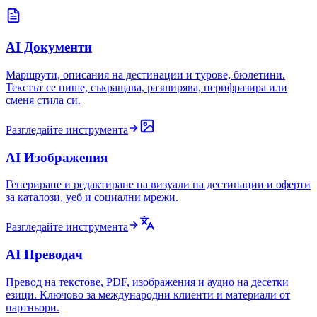
AI Документи
Маршрути, описания на дестинации и турове, бюлетини.
Текстът се пише, съкращава, разширява, перифразира или
сменя стила си.
Разгледайте инструмента
AI Изображения
Генериране и редактиране на визуали на дестинации и оферти
за каталози, уеб и социални мрежи.
Разгледайте инструмента
AI Преводач
Превод на текстове, PDF, изображения и аудио на десетки
езици. Ключово за международни клиенти и материали от
партньори.