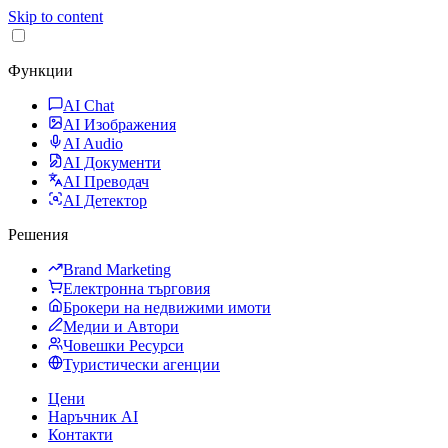
Skip to content
Функции
AI Chat
AI Изображения
AI Audio
AI Документи
AI Преводач
AI Детектор
Решения
Brand Marketing
Електронна търговия
Брокери на недвижими имоти
Медии и Автори
Човешки Ресурси
Туристически агенции
Цени
Наръчник AI
Контакти