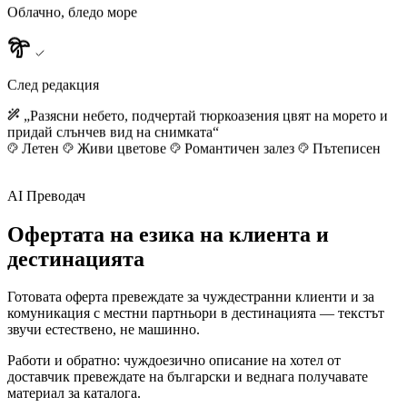
Облачно, бледо море
След редакция
„Разясни небето, подчертай тюркоазения цвят на морето и
придай слънчев вид на снимката“
Летен
Живи цветове
Романтичен залез
Пътеписен
AI Преводач
Офертата на езика на клиента и
дестинацията
Готовата оферта превеждате за чуждестранни клиенти и за
комуникация с местни партньори в дестинацията — текстът
звучи естествено, не машинно.
Работи и обратно: чуждоезично описание на хотел от
доставчик превеждате на български и веднага получавате
материал за каталога.