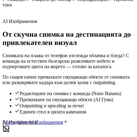
тона
AI Изображения
От скучна снимка на дестинацията до
привлекателен визуал
Снимката на плажа от телефон изглежда облачна и бледа? С
команда на естествен български разяснявате небето и
подчертавате цвета на морето — готово за каталога.
По същия начин премахвате смущаващи обекти от снимката
или разширявате кадъра към целия залив с outpainting.
Редактиране на снимка с команда (Nano Banana)
Премахване на смущаващи обекти (AI Гума)
Outpainting и upscaling за печат
Единен стил в цялата кампания
AI Изображения
Разгледайте AI Изображения