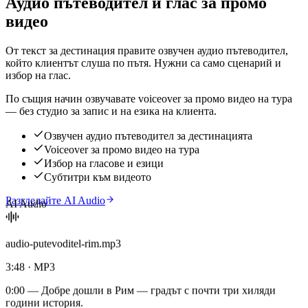
Аудио пътеводител и глас за промо
видео
От текст за дестинация правите озвучен аудио пътеводител,
който клиентът слуша по пътя. Нужни са само сценарий и
избор на глас.
По същия начин озвучавате voiceover за промо видео на тура
— без студио за запис и на езика на клиента.
Озвучен аудио пътеводител за дестинацията
Voiceover за промо видео на тура
Избор на гласове и езици
Субтитри към видеото
Разгледайте AI Audio
AI Audio
audio-putevoditel-rim.mp3
3:48 · MP3
0:00
— Добре дошли в Рим — градът с почти три хиляди
години история.