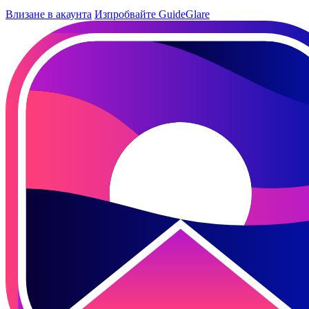
Влизане в акаунта
Изпробвайте GuideGlare