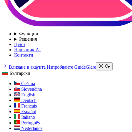
Функции
Решения
Цени
Наръчник AI
Контакти
Влизане в акаунта
Изпробвайте GuideGlare
Български
Čeština
Slovenčina
English
Deutsch
Français
Español
Italiano
Português
Nederlands