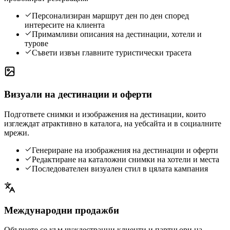
Персонализиран маршрут ден по ден според
интересите на клиента
Примамливи описания на дестинации, хотели и
турове
Съвети извън главните туристически трасета
Визуали на дестинации и оферти
Подгответе снимки и изображения на дестинации, които
изглеждат атрактивно в каталога, на уебсайта и в социалните
мрежи.
Генериране на изображения на дестинации и оферти
Редактиране на каталожни снимки на хотели и места
Последователен визуален стил в цялата кампания
Международни продажби
Обърнете се към чуждестранни клиенти и партньори на