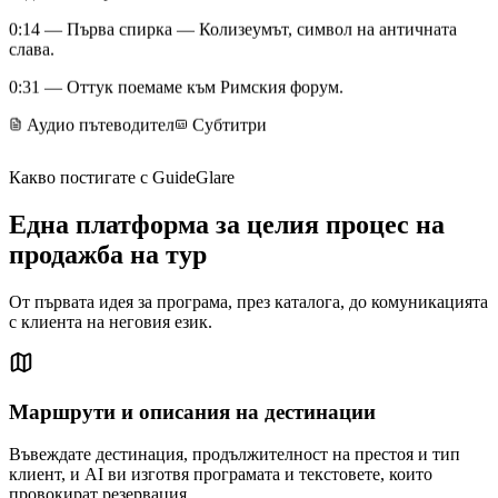
0:14
— Първа спирка — Колизеумът, символ на античната
слава.
0:31
— Оттук поемаме към Римския форум.
Аудио пътеводител
Субтитри
Какво постигате с GuideGlare
Една платформа за целия процес на
продажба на тур
От първата идея за програма, през каталога, до комуникацията
с клиента на неговия език.
Маршрути и описания на дестинации
Въвеждате дестинация, продължителност на престоя и тип
клиент, и AI ви изготвя програмата и текстовете, които
провокират резервация.