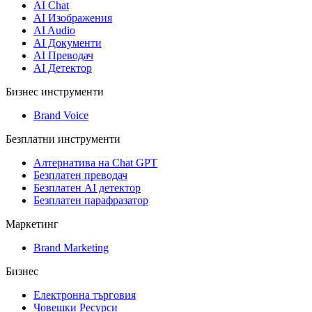
AI Chat
AI Изображения
AI Audio
AI Документи
AI Преводач
AI Детектор
Бизнес инструменти
Brand Voice
Безплатни инструменти
Алтернатива на Chat GPT
Безплатен преводач
Безплатен AI детектор
Безплатен парафразатор
Маркетинг
Brand Marketing
Бизнес
Електронна търговия
Човешки Ресурси