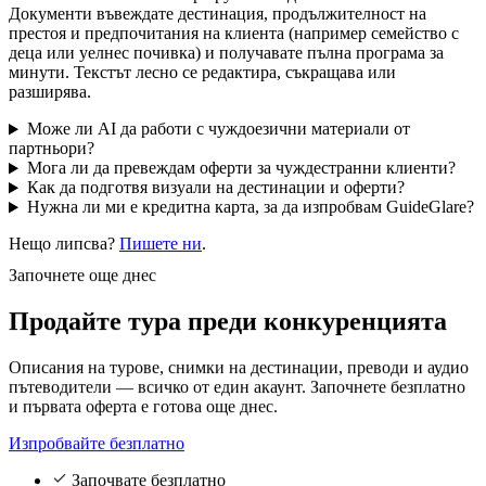
Документи въвеждате дестинация, продължителност на
престоя и предпочитания на клиента (например семейство с
деца или уелнес почивка) и получавате пълна програма за
минути. Текстът лесно се редактира, съкращава или
разширява.
Може ли AI да работи с чуждоезични материали от
партньори?
Мога ли да превеждам оферти за чуждестранни клиенти?
Как да подготвя визуали на дестинации и оферти?
Нужна ли ми е кредитна карта, за да изпробвам GuideGlare?
Нещо липсва?
Пишете ни
.
Започнете още днес
Продайте тура
преди конкуренцията
Описания на турове, снимки на дестинации, преводи и аудио
пътеводители — всичко от един акаунт. Започнете безплатно
и първата оферта е готова още днес.
Изпробвайте безплатно
Започвате безплатно