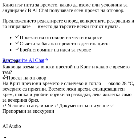
Клиентът пита за времето, какво да вземе или условията за
анулиране? В AI Chat получавате ясен проект на отговор.
Предложението редактирате според конкретната резервация и
го изпращате — вместо да търсите всеки път от нулата.
Проекти на отговори на чести въпроси
Съвети за багаж и времето в дестинацията
Брейнсторминг на идеи за турове
Разгледайте AI Chat
AI Chat
Какво да взема за юнски престой на Крит и какво е времето
там?
Проект на отговор
На Крит през юни времето е слънчево и топло — около 28 °C,
вечерите са приятни. Вземете леки дрехи, слънцезащитен
крем, шапка и удобни обувки за разходки; лека жилетка само
за вечерния бриз.
Условия за анулиране
Документи за пътуване
Препоръки за екскурзии
AI Audio