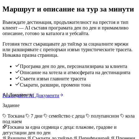
Маршрут и описание на тур за минути
Въвеждате дестинация, продължителност на престоя и тип
клиент — AI съставя програмата ден по ден и примамливо
описание, готово за каталога и уебсайта.
Готовия текст съкращавате до тийзър за социалните мрежи
или разширявате с препоръки извън туристическите трасета.
Никаква празна страница.
Програма ден по ден, персонализирана за клиента
Описание на хотела и атмосферата на дестинацията
Съвети извън главните трасета
Съкрати, разшири, промени тона
AI Документи
Разгледайте AI Документи
Задание
Тоскана
7 дни
семейство с деца
полупансион
кола
под наем
Тоскана за една седмица с деца: плажове, градове и
дегустации ден по ден
Разшири
Съкрати до тийзър
Перифразирай
Промени