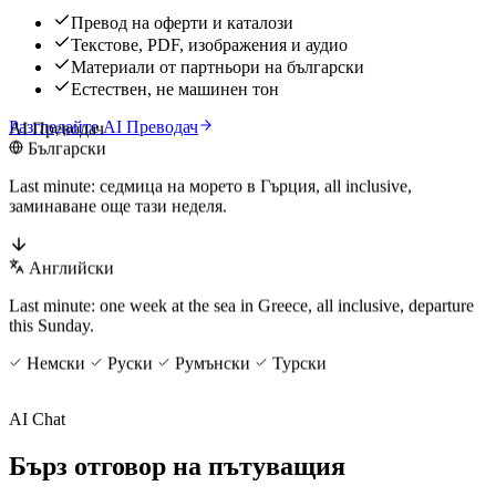
Превод на оферти и каталози
Текстове, PDF, изображения и аудио
Материали от партньори на български
Естествен, не машинен тон
Разгледайте AI Преводач
AI Преводач
Български
Last minute: седмица на морето в Гърция, all inclusive,
заминаване още тази неделя.
Английски
Last minute: one week at the sea in Greece, all inclusive, departure
this Sunday.
Немски
Руски
Румънски
Турски
AI Chat
Бърз отговор на пътуващия