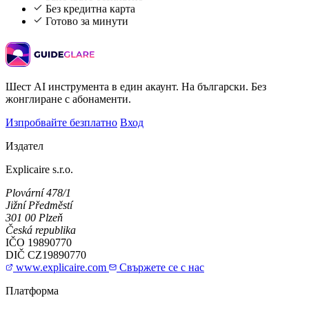
Без кредитна карта
Готово за минути
Шест AI инструмента в един акаунт. На български. Без
жонглиране с абонаменти.
Изпробвайте безплатно
Вход
Издател
Explicaire s.r.o.
Plovární 478/1
Jižní Předměstí
301 00 Plzeň
Česká republika
IČO
19890770
DIČ
CZ19890770
www.explicaire.com
Свържете се с нас
Платформа