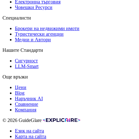
Електронна търговия
Човешки Ресурси
Специалисти
Брокери на недвижими имоти
Туристически агенции
Медии и Автори
Нашите Стандарти
Сигурност
LLM-Smart
Още връзки
Цени
Blog
Наръчник AI
Сравнение
Компания
© 2026 GuideGlare
Език на сайта
Карта на сайта