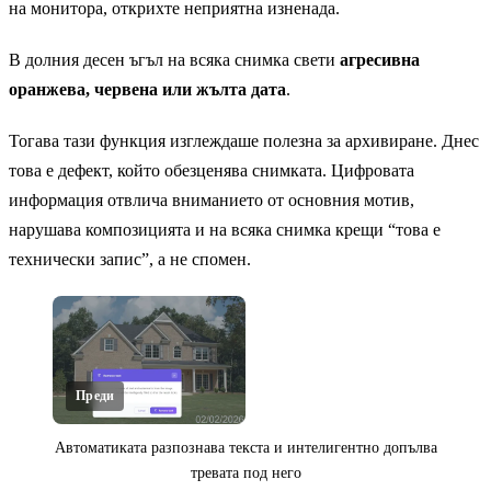
на монитора, открихте неприятна изненада.
В долния десен ъгъл на всяка снимка свети
агресивна
оранжева, червена или жълта дата
.
Тогава тази функция изглеждаше полезна за архивиране. Днес
това е дефект, който обезценява снимката. Цифровата
информация отвлича вниманието от основния мотив,
нарушава композицията и на всяка снимка крещи “това е
технически запис”, а не спомен.
Преди
Автоматиката разпознава текста и интелигентно допълва
тревата под него