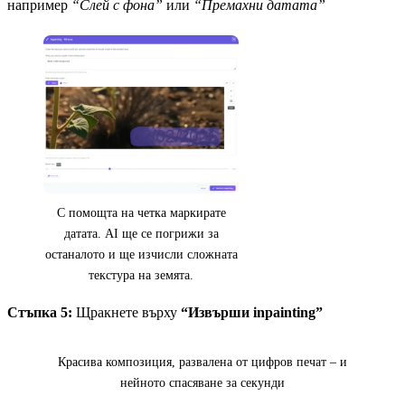
например
“Слей с фона”
или
“Премахни датата”
С помощта на четка маркирате
датата. AI ще се погрижи за
останалото и ще изчисли сложната
текстура на земята.
Стъпка 5:
Щракнете върху
“Извърши inpainting”
Преди
Красива композиция, развалена от цифров печат – и
нейното спасяване за секунди
Кликнете за разкриване