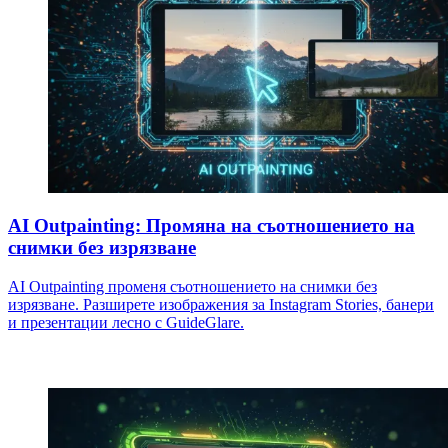
AI Outpainting: Промяна на съотношението на
снимки без изрязване
AI Outpainting променя съотношението на снимки без
изрязване. Разширете изображения за Instagram Stories, банери
и презентации лесно с GuideGlare.