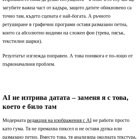
загубите важна част от кадъра, защото датите обикновено са
точно там, където сцената е най-богата. А ръчното
ретуширане в графични програми оставя размазани петна,
които са абсолютно видими на сложен фон (трева, пясък,
текстилни шарки).
Резултатът изглежда поправен. А това понякога е по-лошо от
първоначалния проблем.
AI не изтрива датата – заменя я с това,
което е било там
Модерната
редакция на изображения с AI
не работи просто
като гума. Тя не премахва пиксел и не оставя дупка или
размазано петно. Вместо това, тя анализира околната текстура,