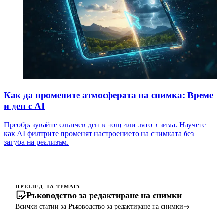
Как да промените атмосферата на снимка: Време
и ден с AI
Преобразувайте слънчев ден в нощ или лято в зима. Научете
как AI филтрите променят настроението на снимката без
загуба на реализъм.
ПРЕГЛЕД НА ТЕМАТА
Ръководство за редактиране на снимки
Всички статии за Ръководство за редактиране на снимки