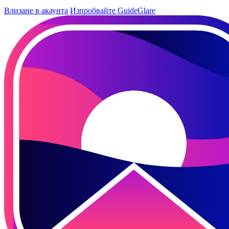
Влизане в акаунта
Изпробвайте GuideGlare