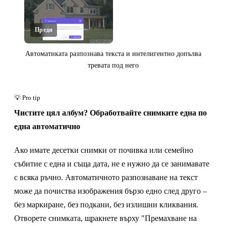
Преди
Автоматиката разпознава текста и интелигентно допълва
тревата под него
Кликнете за разкриване
Чистите цял албум? Обработвайте снимките една по
една автоматично
Ако имате десетки снимки от почивка или семейно
събитие с една и съща дата, не е нужно да се занимавате
с всяка ръчно. Автоматичното разпознаване на текст
може да почиства изображения бързо едно след друго –
без маркиране, без подкани, без излишни кликвания.
Отворете снимката, щракнете върху "Премахване на