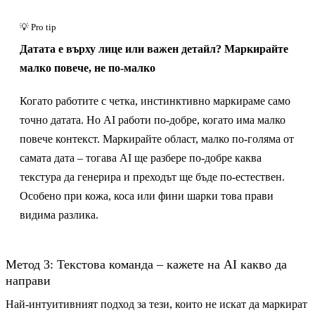
Датата е върху лице или важен детайл? Маркирайте
малко повече, не по-малко
Когато работите с четка, инстинктивно маркираме само
точно датата. Но AI работи по-добре, когато има малко
повече контекст. Маркирайте област, малко по-голяма от
самата дата – тогава AI ще разбере по-добре каква
текстура да генерира и преходът ще бъде по-естествен.
Особено при кожа, коса или фини шарки това прави
видима разлика.
Метод 3: Текстова команда – кажете на AI какво да
направи
Най-интуитивният подход за тези, които не искат да маркират