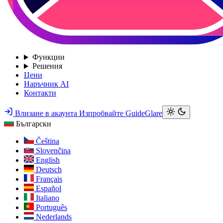
Функции
Решения
Цени
Наръчник AI
Контакти
Влизане в акаунта
Изпробвайте GuideGlare
Български
Čeština
Slovenčina
English
Deutsch
Français
Español
Italiano
Português
Nederlands