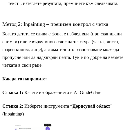
текст", изтеглете резултата, преминете към следващата.
Метод 2: Inpainting – прецизен контрол с четка
Когато датата се слива с фона, е избледняла (при сканирани
снимки) или е върху много сложна текстура (чакъл, листа,
шарен килим, лице), автоматичното разпознаване може да
пропусне или да надхвърли целта. Тук е по-добре да вземете
четката в свои ръце.
Как да го направите:
Стъпка 1:
Качете изображението в AI GuideGlare
Стъпка 2:
Изберете инструмента
“Дорисувай област”
(Inpainting)