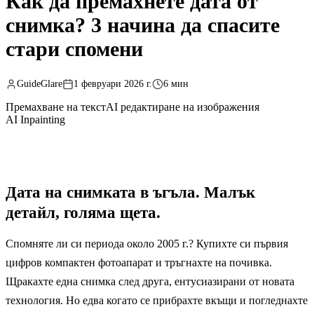
Как да премахнете дата от
снимка? 3 начина да спасите
стари спомени
GuideGlare
1 февруари 2026 г.
6 мин
Премахване на текст
AI редактиране на изображения
AI Inpainting
Дата на снимката в ъгъла. Малък
детайл, голяма щета.
Спомняте ли си периода около 2005 г.? Купихте си първия
цифров компактен фотоапарат и тръгнахте на почивка.
Щракахте една снимка след друга, ентусиазирани от новата
технология. Но едва когато се прибрахте вкъщи и погледнахте