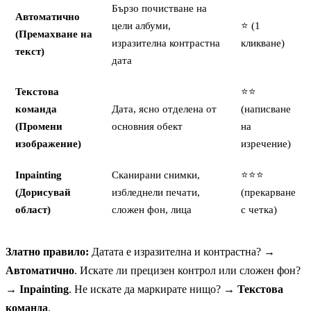
Бързо почистване на
Автоматично
цели албуми,
⭐ (1
(Премахване на
изразителна контрастна
кликване)
текст)
дата
Текстова
⭐⭐
команда
Дата, ясно отделена от
(написване
(Промени
основния обект
на
изображение)
изречение)
Inpainting
Сканирани снимки,
⭐⭐⭐
(Дорисувай
избледнели печати,
(прекарване
област)
сложен фон, лица
с четка)
Златно правило:
Датата е изразителна и контрастна? →
Автоматично
. Искате ли прецизен контрол или сложен фон?
→
Inpainting
. Не искате да маркирате нищо? →
Текстова
команда
.