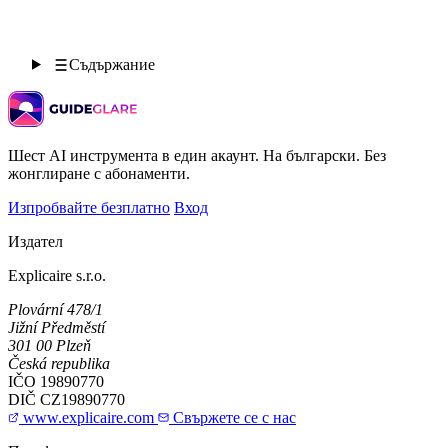
Съдържание
Шест AI инструмента в един акаунт. На български. Без
жонглиране с абонаменти.
Изпробвайте безплатно
Вход
Издател
Explicaire s.r.o.
Plovární 478/1
Jižní Předměstí
301 00 Plzeň
Česká republika
IČO
19890770
DIČ
CZ19890770
www.explicaire.com
Свържете се с нас