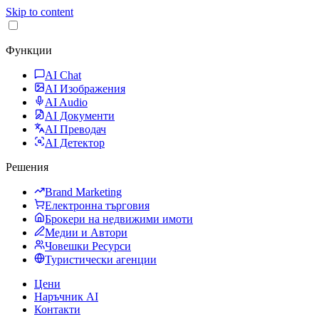
Skip to content
Функции
AI Chat
AI Изображения
AI Audio
AI Документи
AI Преводач
AI Детектор
Решения
Brand Marketing
Електронна търговия
Брокери на недвижими имоти
Медии и Автори
Човешки Ресурси
Туристически агенции
Цени
Наръчник AI
Контакти