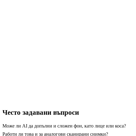
Изпробвайте премахването на дата от
снимка безплатно
Качете старата си снимка и вижте как AI ще
изтрие датата и естествено ще допълни фона.
Работи в браузъра, без инсталация.
→ Започнете с GuideGlare
Често задавани въпроси
Може ли AI да допълни и сложен фон, като лице или коса?
Работи ли това и за аналогови сканирани снимки?