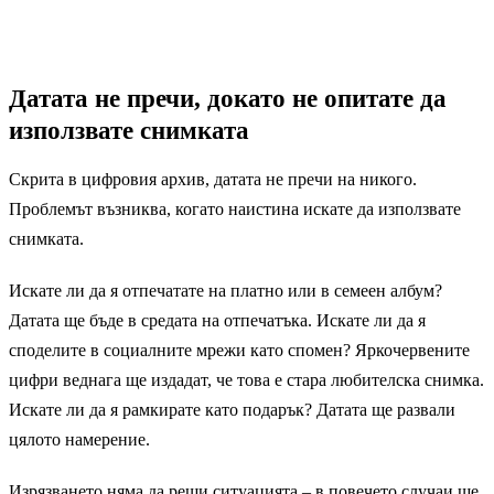
Кликнете за разкриване
Датата не пречи, докато не опитате да
използвате снимката
Скрита в цифровия архив, датата не пречи на никого.
Проблемът възниква, когато наистина искате да използвате
снимката.
Искате ли да я отпечатате на платно или в семеен албум?
Датата ще бъде в средата на отпечатъка. Искате ли да я
споделите в социалните мрежи като спомен? Яркочервените
цифри веднага ще издадат, че това е стара любителска снимка.
Искате ли да я рамкирате като подарък? Датата ще развали
цялото намерение.
Изрязването няма да реши ситуацията – в повечето случаи ще