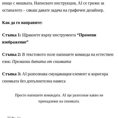
нищо с мишката. Написвате инструкция, AI се грижи за
останалото – сякаш давате задача на графичен дизайнер.
Как да го направите:
Стъпка 1:
Щракнете върху инструмента
“Промени
изображение”
Стъпка 2:
В текстовото поле напишете команда на естествен
език:
Премахни датата от снимката
Стъпка 3:
AI разпознава смущаващия елемент и коригира
снимката без допълнителна намеса
Преди
Просто напишете командата. AI ще разпознае какво не
принадлежи на снимката.
Кликнете за разкриване