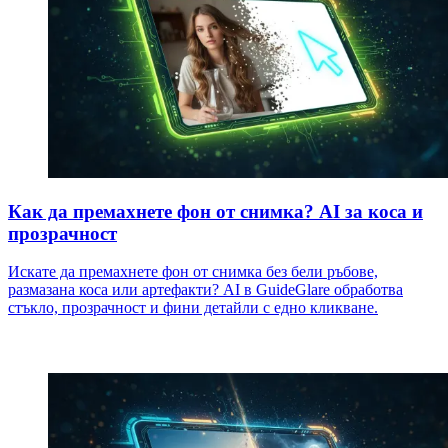
Как да премахнете фон от снимка? AI за коса и
прозрачност
Искате да премахнете фон от снимка без бели ръбове,
размазана коса или артефакти? AI в GuideGlare обработва
стъкло, прозрачност и фини детайли с едно кликване.