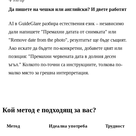
Да пишете на чешки или английски? И двете работят
AI в GuideGlare разбира естествения език – независимо
дали напишете "Премахни датата от снимката" или
"Remove date from the photo", резултатът ще бъде същият.
Ако искате да бъдете по-конкретни, добавете цвят или
позиция: "Премахни червената дата в долния десен
ъгъл." Колкото по-точни са инструкциите, толкова по-
малко място за грешна интерпретация.
Кой метод е подходящ за вас?
Метод
Идеална употреба
Трудност