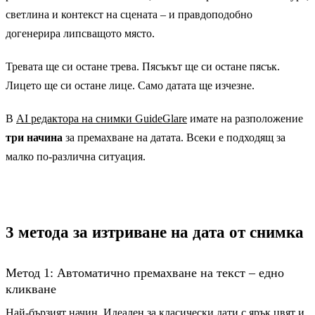
светлина и контекст на сцената – и правдоподобно
догенерира липсващото място.
Тревата ще си остане трева. Пясъкът ще си остане пясък.
Лицето ще си остане лице. Само датата ще изчезне.
В
AI редактора на снимки GuideGlare
имате на разположение
три начина
за премахване на датата. Всеки е подходящ за
малко по-различна ситуация.
3 метода за изтриване на дата от снимка
Метод 1: Автоматично премахване на текст – едно
кликване
Най-бързият начин. Идеален за класически дати с ярък цвят и