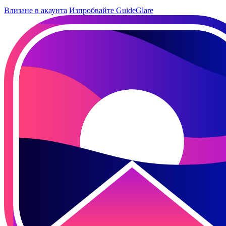
Влизане в акаунта
Изпробвайте GuideGlare