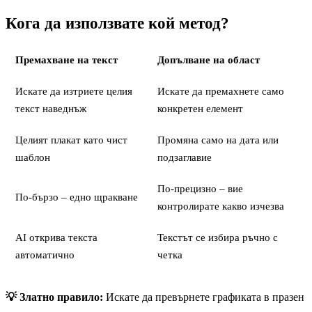
Кога да използвате кой метод?
Премахване на текст
Допълване на област
Искате да изтриете целия
Искате да премахнете само
текст наведнъж
конкретен елемент
Целият плакат като чист
Промяна само на дата или
шаблон
подзаглавие
По-прецизно – вие
По-бързо – едно щракване
контролирате какво изчезва
AI открива текста
Текстът се избира ръчно с
автоматично
четка
💡 Златно правило:
Искате да превърнете графиката в празен