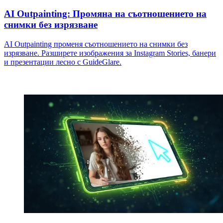
AI Outpainting: Промяна на съотношението на
снимки без изрязване
AI Outpainting променя съотношението на снимки без
изрязване. Разширете изображения за Instagram Stories, банери
и презентации лесно с GuideGlare.