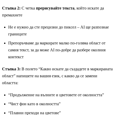
Стъпка 2:
С четка
прерисувайте текста
, който искате да
премахнете
Не е нужно да сте прецизни до пиксел – AI ще разпознае
границите
Препоръчваме да маркирате малко по-голяма област от
самия текст, за да може AI по-добре да разбере околния
контекст
Стъпка 3:
В полето “Какво искате да създадете в маркираната
област” напишете на вашия език, с какво да се замени
областта:
“Продължение на вълните и цветовете от околността”
“Чист фон като в околността”
“Плавни преходи на цветове”