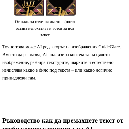
От плаката изчезна името – фонът
остана непокътнат и готов за нов
текст
Точно това може
AI редакторът на изображения GuideGlare
.
Вместо да размазва, AI анализира контекста на цялото
изображение, разбира текстурите, шарките и естествено
изчислява какво е било под текста – или какво логично
принадлежи там.
Ръководство как да премахнете текст от
изображение с помощта на AI