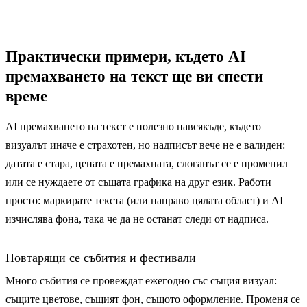
Практически примери, където AI
премахването на текст ще ви спести
време
AI премахването на текст е полезно навсякъде, където
визуалът иначе е страхотен, но надписът вече не е валиден:
датата е стара, цената е премахната, слоганът се е променил
или се нуждаете от същата графика на друг език. Работи
просто: маркирате текста (или направо цялата област) и AI
изчислява фона, така че да не останат следи от надписа.
Повтарящи се събития и фестивали
Много събития се провеждат ежегодно със същия визуал:
същите цветове, същият фон, същото оформление. Променя се