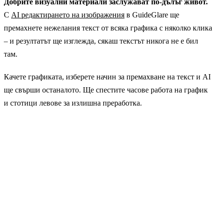
Добрите визуални материали заслужават по-дълъг живот.
С
AI редактирането на изображения
в GuideGlare ще
премахнете нежелания текст от всяка графика с няколко клика
– и резултатът ще изглежда, сякаш текстът никога не е бил
там.
Качете графиката, изберете начин за премахване на текст и AI
ще свърши останалото. Ще спестите часове работа на график
и стотици левове за излишна преработка.
Изпробвайте премахването на текст от
изображения с GuideGlare
За да използвате AI инструментите, се нуждаете от
поне
Basic план