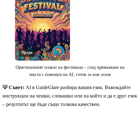
Преди
Оригиналният плакат на фестивала – след премахване на
текста с помощта на AI, готов за нов сезон
Кликнете за разкриване
💡 Съвет:
AI в GuideGlare разбира вашия език. Въвеждайте
инструкции на чешки, словашки или на който и да е друг език
– резултатът ще бъде също толкова качествен.