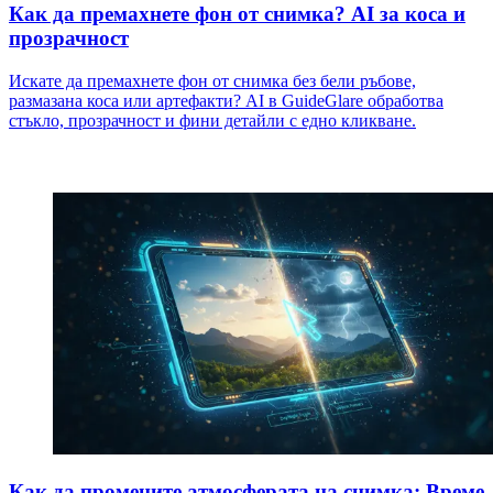
Как да премахнете фон от снимка? AI за коса и
прозрачност
Искате да премахнете фон от снимка без бели ръбове,
размазана коса или артефакти? AI в GuideGlare обработва
стъкло, прозрачност и фини детайли с едно кликване.
Как да промените атмосферата на снимка: Време