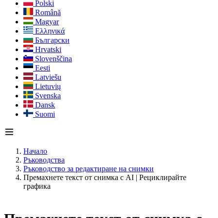
Polski
Română
Magyar
Ελληνικά
Български
Hrvatski
Slovenščina
Eesti
Latviešu
Lietuvių
Svenska
Dansk
Suomi
Начало
Ръководства
Ръководство за редактиране на снимки
Премахнете текст от снимка с AI | Рециклирайте
графика