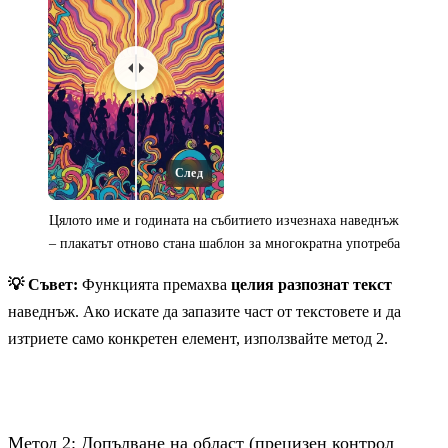
След
Цялото име и годината на събитието изчезнаха наведнъж
– плакатът отново стана шаблон за многократна употреба
💡 Съвет:
Функцията премахва
целия разпознат текст
наведнъж. Ако искате да запазите част от текстовете и да
изтриете само конкретен елемент, използвайте метод 2.
Преди
Метод 2: Допълване на област (прецизен контрол