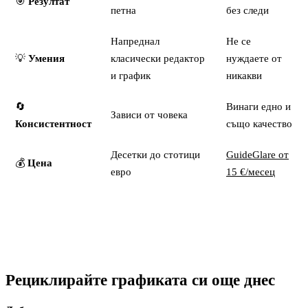
🎯
Резултат
петна
без следи
Напреднал
Не се
💡
Умения
класически редактор
нуждаете от
и график
никакви
🔄
Винаги едно и
Зависи от човека
Консистентност
също качество
Десетки до стотици
GuideGlare от
💰
Цена
евро
15 €/месец
Рециклирайте графиката си още днес