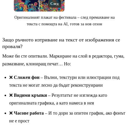
След
Оригиналният плакат на фестивала – след премахване на
текста с помощта на AI, готов за нов сезон
Защо ръчното изтриване на текст от изображения се
проваля?
Може би сте опитвали. Маркиране на слой в редактора, гума,
размазване, клониращ печат… Но:
Преди
❌
Сложен фон
– Вълни, текстури или илюстрации под
текста не могат лесно да бъдат реконструирани
❌
Видими кръпки
– Резултатът не изглежда като
оригиналната графика, а като намеса в нея
❌
Часове работа
– И то дори за опитен график, ако фонът
не е прост