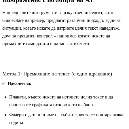
Напредналите инструменти за изкуствен интелект, като
GuideGlare например, предлагат различни подходи. Един за
ситуации, когато искате да изтриете целия текст наведнъж,
друг за прецизен контрол – например когато искате да
премахнете само датата и да запазите името.
Метод 1: Премахване на текст (с едно щракване)
✅
Идеален за:
Плакати, където искате да изтриете целия текст и да
използвате графиката отново като шаблон
Флаери с дата или име на събитие, което се повтаря всяка
година