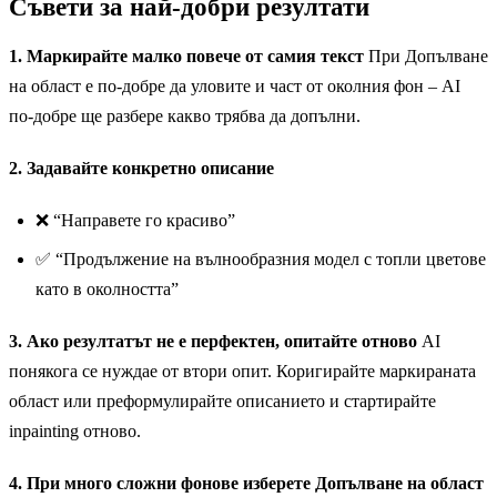
Съвети за най-добри резултати
1. Маркирайте малко повече от самия текст
При Допълване
на област е по-добре да уловите и част от околния фон – AI
по-добре ще разбере какво трябва да допълни.
2. Задавайте конкретно описание
❌ “Направете го красиво”
✅ “Продължение на вълнообразния модел с топли цветове
като в околността”
3. Ако резултатът не е перфектен, опитайте отново
AI
понякога се нуждае от втори опит. Коригирайте маркираната
област или преформулирайте описанието и стартирайте
inpainting отново.
4. При много сложни фонове изберете Допълване на област