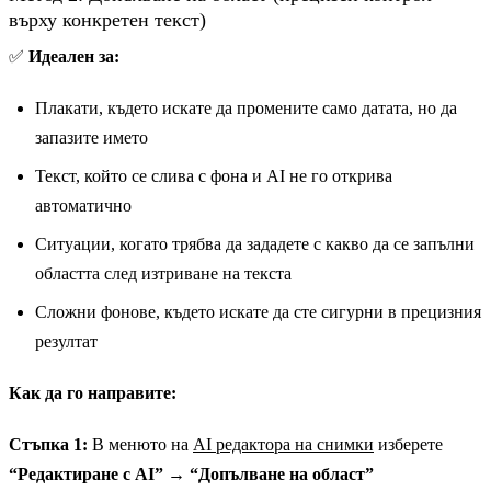
върху конкретен текст)
✅
Идеален за:
Плакати, където искате да промените само датата, но да
запазите името
Текст, който се слива с фона и AI не го открива
автоматично
Ситуации, когато трябва да зададете с какво да се запълни
областта след изтриване на текста
Сложни фонове, където искате да сте сигурни в прецизния
резултат
Как да го направите:
Стъпка 1:
В менюто на
AI редактора на снимки
изберете
“Редактиране с AI”
→
“Допълване на област”