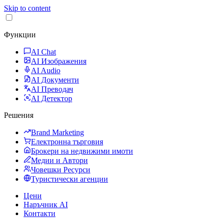
Skip to content
Функции
AI Chat
AI Изображения
AI Audio
AI Документи
AI Преводач
AI Детектор
Решения
Brand Marketing
Електронна търговия
Брокери на недвижими имоти
Медии и Автори
Човешки Ресурси
Туристически агенции
Цени
Наръчник AI
Контакти