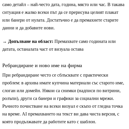
само детайл – най-често дата, година, място или час. В такава
ситуация е жалко всеки път да се прерисува целият плакат
или банери от нулата. Достатъчно е да премахнете старите
данни и да добавите нови.
→ Допълване на област:
Премахвате само годината или
датата, останалата част от визуала остава
Ребрандиране и ново име на фирма
При ребрандиране често се сблъсквате с практически
проблем: в архива имате купчина материали със старото име,
слоган или домейн. Някои са снимки (надписи по витрини,
ролъпи), други са банери и графики за социални мрежи.
Ръчното почистване на всеки визуал е скъпо от гледна точка
на време. AI премахването на текст ви дава чиста версия, с
която продължавате да работите като с шаблон.