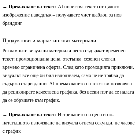
→ Премахване на текст:
AI почиства текста от цялото
изображение наведнъж – получавате чист шаблон за нов
брандинг
Продуктови и маркетингови материали
Рекламните визуални материали често съдържат временен
текст: промоционална цена, отстъпка, сезонен слоган,
времево ограничена оферта. След като промоцията приключи,
визуалът все още би бил използваем, само че не трябва да
съдържа стари данни. AI премахването на текст ви позволява
да рециклирате качествена графика, без всеки път да се налага
да се обръщате към график.
→ Премахване на текст:
Изтриването на цена и по-
нататъшното използване на визуала отнема секунди, не часове
с график