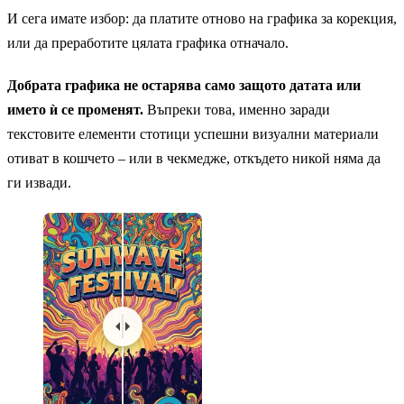
И сега имате избор: да платите отново на графика за корекция,
или да преработите цялата графика отначало.
Добрата графика не остарява само защото датата или
името ѝ се променят.
Въпреки това, именно заради
текстовите елементи стотици успешни визуални материали
отиват в кошчето – или в чекмедже, откъдето никой няма да
ги извади.