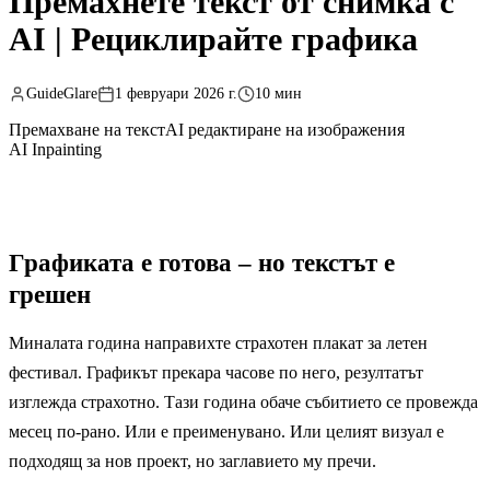
Премахнете текст от снимка с
AI | Рециклирайте графика
GuideGlare
1 февруари 2026 г.
10 мин
Премахване на текст
AI редактиране на изображения
AI Inpainting
Графиката е готова – но текстът е
грешен
Миналата година направихте страхотен плакат за летен
фестивал. Графикът прекара часове по него, резултатът
изглежда страхотно. Тази година обаче събитието се провежда
месец по-рано. Или е преименувано. Или целият визуал е
подходящ за нов проект, но заглавието му пречи.