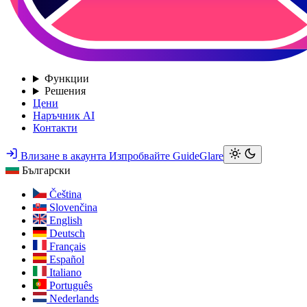
Функции
Решения
Цени
Наръчник AI
Контакти
Влизане в акаунта
Изпробвайте GuideGlare
Български
Čeština
Slovenčina
English
Deutsch
Français
Español
Italiano
Português
Nederlands