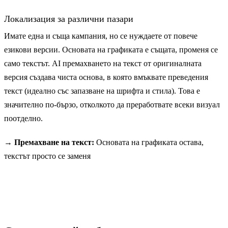
Локализация за различни пазари
Имате една и съща кампания, но се нуждаете от повече
езикови версии. Основата на графиката е същата, променя се
само текстът. AI премахването на текст от оригиналната
версия създава чиста основа, в която вмъквате преведения
текст (идеално със запазване на шрифта и стила). Това е
значително по-бързо, отколкото да преработвате всеки визуал
поотделно.
→ Премахване на текст:
Основата на графиката остава,
текстът просто се заменя