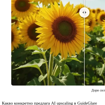
Дори сил
Какво конкретно предлага AI upscaling в GuideGlare