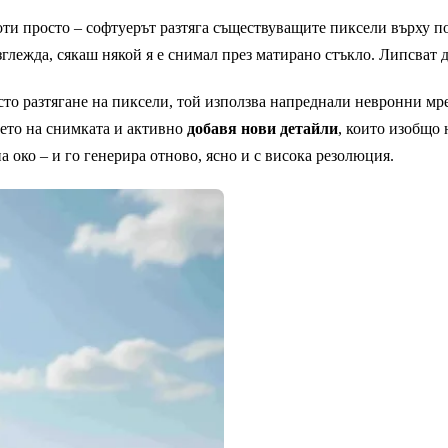
ти просто – софтуерът разтяга съществуващите пиксели върху п
изглежда, сякаш някой я е снимал през матирано стъкло. Липсват д
то разтягане на пиксели, той използва напреднали невронни мр
ето на снимката и активно
добавя нови детайли
, които изобщо 
а око – и го генерира отново, ясно и с висока резолюция.