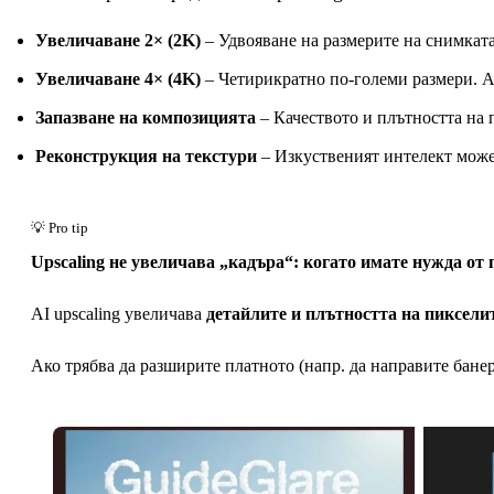
Увеличаване 2× (2K)
– Удвояване на размерите на снимката
Увеличаване 4× (4K)
– Четирикратно по-големи размери. А
Запазване на композицията
– Качеството и плътността на 
Реконструкция на текстури
– Изкуственият интелект може 
Upscaling не увеличава „кадъра“: когато имате нужда от п
AI upscaling увеличава
детайлите и плътността на пиксели
Ако трябва да разширите платното (напр. да направите бане
Преди