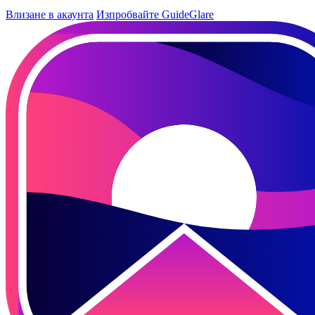
Влизане в акаунта
Изпробвайте GuideGlare