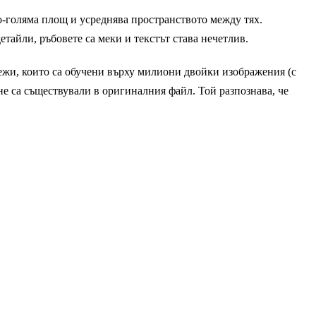
о-голяма площ и усреднява пространството между тях.
етайли, ръбовете са меки и текстът става нечетлив.
ежи, които са обучени върху милиони двойки изображения (с
не са съществували в оригиналния файл. Той разпознава, че