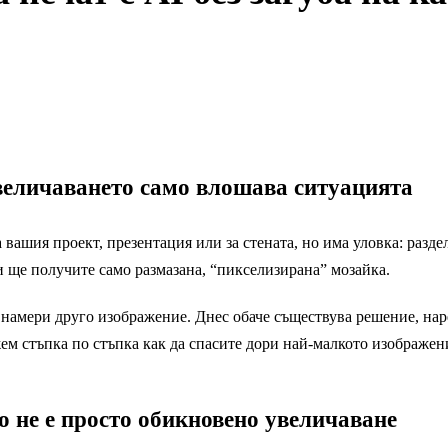
величаването само влошава ситуацията
 вашия проект, презентация или за стената, но има уловка: разде
и ще получите само размазана, “пикселизирана” мозайка.
е намери друго изображение. Днес обаче съществува решение, на
м стъпка по стъпка как да спасите дори най-малкото изображен
о не е просто обикновено увеличаване