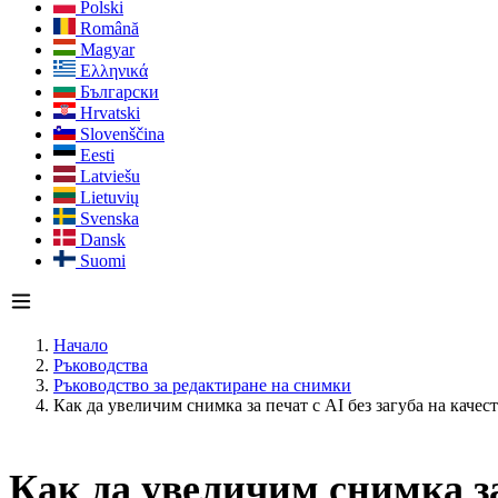
Polski
Română
Magyar
Ελληνικά
Български
Hrvatski
Slovenščina
Eesti
Latviešu
Lietuvių
Svenska
Dansk
Suomi
Начало
Ръководства
Ръководство за редактиране на снимки
Как да увеличим снимка за печат с AI без загуба на качес
Как да увеличим снимка за 