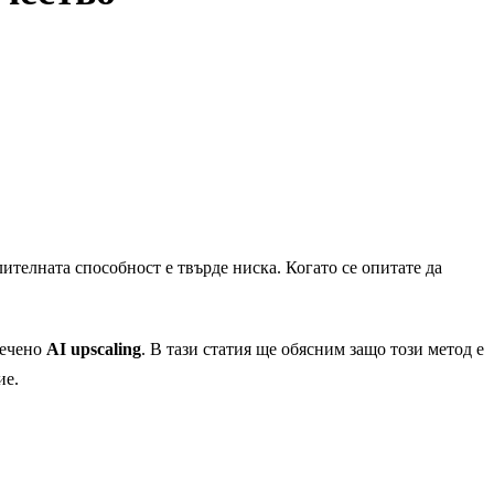
лителната способност е твърде ниска. Когато се опитате да
речено
AI upscaling
. В тази статия ще обясним защо този метод е
ие.