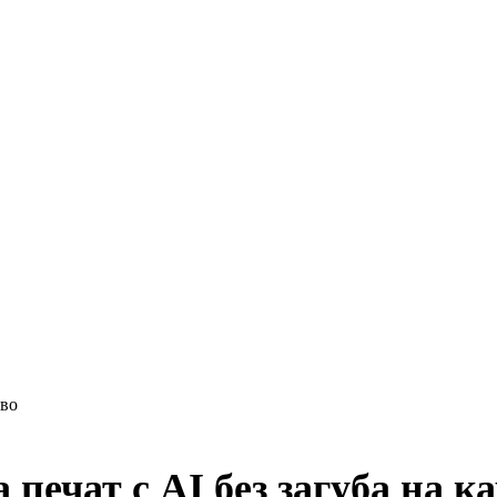
тво
печат с AI без загуба на к