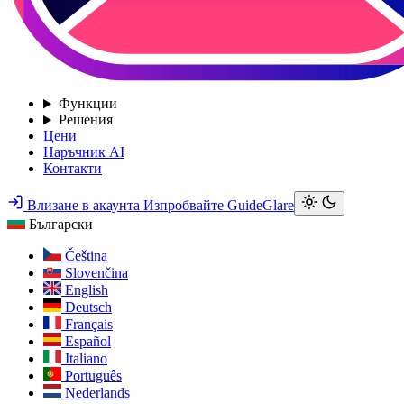
Функции
Решения
Цени
Наръчник AI
Контакти
Влизане в акаунта
Изпробвайте GuideGlare
Български
Čeština
Slovenčina
English
Deutsch
Français
Español
Italiano
Português
Nederlands