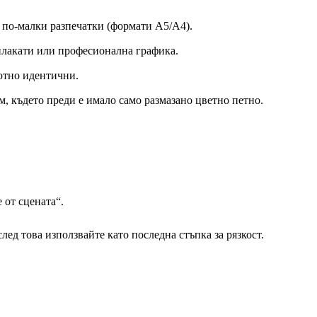
 по-малки разпечатки (формати A5/A4).
плакати или професионална графика.
лютно идентични.
м, където преди е имало само размазано цветно петно.
 от сцената“.
 след това използвайте като последна стъпка за рязкост.