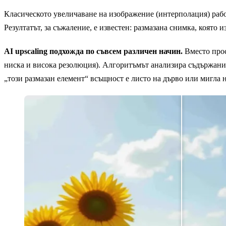
Класическото увеличаване на изображение (интерполация) рабо
Резултатът, за съжаление, е известен: размазана снимка, която 
AI upscaling подхожда по съвсем различен начин.
Вместо прос
ниска и висока резолюция). Алгоритъмът анализира съдържани
„този размазан елемент“ всъщност е листо на дърво или мигла н