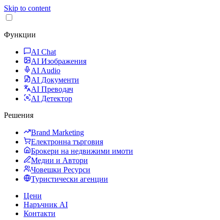
Skip to content
Функции
AI Chat
AI Изображения
AI Audio
AI Документи
AI Преводач
AI Детектор
Решения
Brand Marketing
Електронна търговия
Брокери на недвижими имоти
Медии и Автори
Човешки Ресурси
Туристически агенции
Цени
Наръчник AI
Контакти