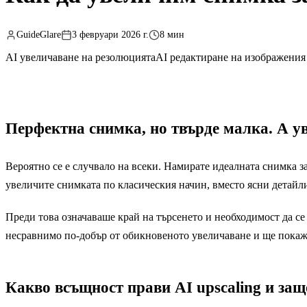
GuideGlare
3 февруари 2026 г.
8 мин
AI увеличаване на резолюцията
AI редактиране на изображения
Перфектна снимка, но твърде малка. А у
Вероятно се е случвало на всеки. Намирате идеалната снимка за
увеличите снимката по класическия начин, вместо ясни детайл
Преди това означаваше край на търсенето и необходимост да с
несравнимо по-добър от обикновеното увеличаване и ще покаже
Какво всъщност прави AI upscaling и защ