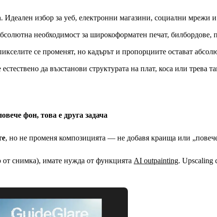
. Идеален избор за уеб, електронни магазини, социални мрежи и
бсолютна необходимост за широкоформатен печат, билбордове, 
пикселите се променят, но кадърът и пропорциите остават абсо
естествено да възстанови структурата на плат, коса или трева та
овече фон, това е друга задача
те
, но не променя композицията — не добавя краища или „повече
р от снимка), имате нужда от функцията
AI outpainting
. Upscaling