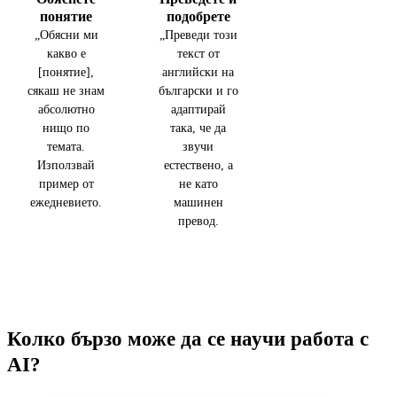
понятие
подобрете
„Обясни ми
„Преведи този
какво е
текст от
[понятие],
английски на
сякаш не знам
български и го
абсолютно
адаптирай
нищо по
така, че да
темата.
звучи
Използвай
естествено, а
пример от
не като
ежедневието.
машинен
превод.
Колко бързо може да се научи работа с
AI?