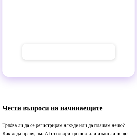
Отворете AI Chat, копирайте един от примерните
промпти по-горе и го опитайте. За десет минути
ще знаете повече, отколкото от каквато и да е
статия.
→ Отвори AI Chat на GuideGlare
Чести въпроси на начинаещите
Трябва ли да се регистрирам някъде или да плащам нещо?
Какво да правя, ако AI отговори грешно или измисли нещо