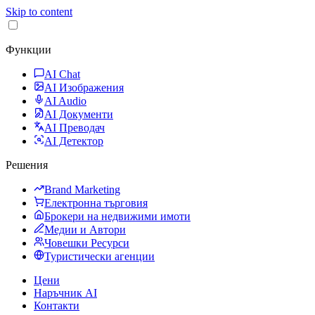
Skip to content
Функции
AI Chat
AI Изображения
AI Audio
AI Документи
AI Преводач
AI Детектор
Решения
Brand Marketing
Електронна търговия
Брокери на недвижими имоти
Медии и Автори
Човешки Ресурси
Туристически агенции
Цени
Наръчник AI
Контакти