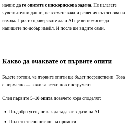
начин:
да го опитате с нискорискова задача
. Не излагате
Недоверие в AI
37
чувствителни данни, не вземате важни решения въз основа на
изхода. Просто проверявате дали AI ще ви помогне да
Опасения за въздействието
29
напишете по-добър имейл. И после ще видите сами.
Несигурност откъде да започнат
24
Липса на време за учене
22
Какво да очаквате от първите опити
Бъдете готови, че първите опити ще бъдат посредствени. Това
е нормално — важи за всеки нов инструмент.
След първите
5–10 опита
повечето хора споделят:
По-добро усещане как да задават задачи на AI
По-естествено писане на промпти