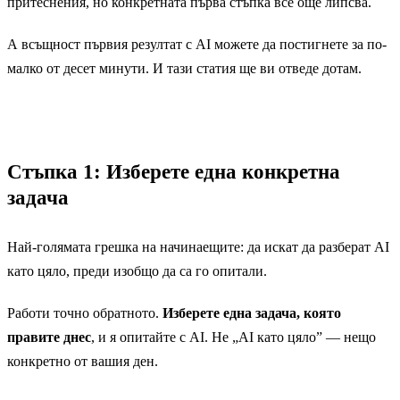
притеснения, но конкретната първа стъпка все още липсва.
А всъщност първия резултат с AI можете да постигнете за по-
малко от десет минути. И тази статия ще ви отведе дотам.
Стъпка 1: Изберете една конкретна
задача
Най-голямата грешка на начинаещите: да искат да разберат AI
като цяло, преди изобщо да са го опитали.
Работи точно обратното.
Изберете една задача, която
правите днес
, и я опитайте с AI. Не „AI като цяло” — нещо
конкретно от вашия ден.