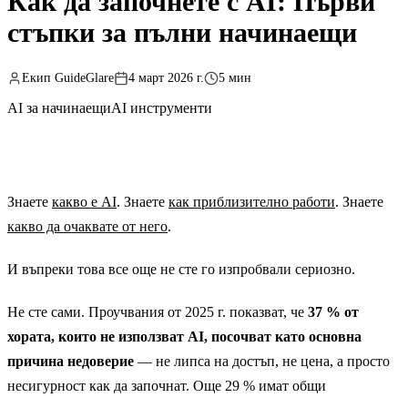
Как да започнете с AI: Първи
стъпки за пълни начинаещи
Екип GuideGlare
4 март 2026 г.
5 мин
AI за начинаещи
AI инструменти
Знаете
какво е AI
. Знаете
как приблизително работи
. Знаете
какво да очаквате от него
.
И въпреки това все още не сте го изпробвали сериозно.
Не сте сами. Проучвания от 2025 г. показват, че
37 % от
хората, които не използват AI, посочват като основна
причина недоверие
— не липса на достъп, не цена, а просто
несигурност как да започнат. Още 29 % имат общи