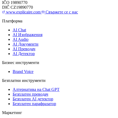
IČO
19890770
DIČ
CZ19890770
www.explicaire.com
Свържете се с нас
Платформа
AI Chat
AI Изображения
AI Audio
AI Документи
AI Преводач
AI Детектор
Бизнес инструменти
Brand Voice
Безплатни инструменти
Алтернатива на Chat GPT
Безплатен преводач
Безплатен AI детектор
Безплатен парафразатор
Маркетинг