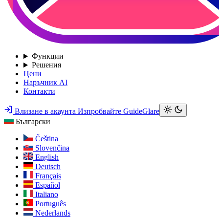
Функции
Решения
Цени
Наръчник AI
Контакти
Влизане в акаунта
Изпробвайте GuideGlare
Български
Čeština
Slovenčina
English
Deutsch
Français
Español
Italiano
Português
Nederlands