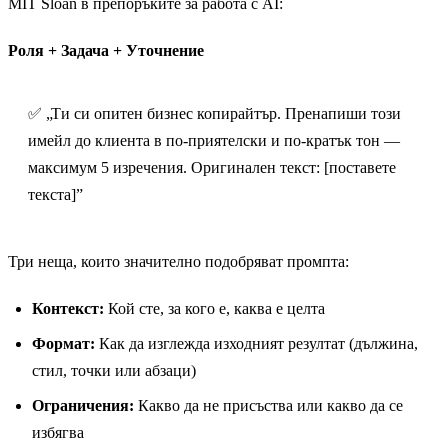
MIT Sloan в препоръките за работа с AI:
Роля + Задача + Уточнение
✅ „Ти си опитен бизнес копирайтър. Пренапиши този
имейл до клиента в по-приятелски и по-кратък тон —
максимум 5 изречения. Оригинален текст: [поставете
текста]”
Три неща, които значително подобряват промпта:
Контекст:
Кой сте, за кого е, каква е целта
Формат:
Как да изглежда изходният резултат (дължина,
стил, точки или абзаци)
Ограничения:
Какво да не присъства или какво да се
избягва