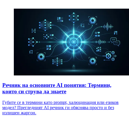
Речник на основните AI понятия: Термини,
които си струва да знаете
Губите се в термини като prompt, халюцинация или езиков
модел? Прегледният AI речник ги обяснява просто и без
излишен жаргон.