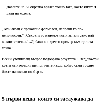
Давайте на AI обратна връзка точно така, както бихте я
дали на колега.
„Този абзац е прекалено формален, направи го по-
непринуден.” „Съкрати го наполовина и запази само най-
важните точки.” „Добави конкретен пример към третата
точка.”
Всеки уточняващ въпрос подобрява резултата. След два-три
кръга на итерация ще получите изход, който сами трудно
бихте написали по-бързо.
5 първи неща, които си заслужава да