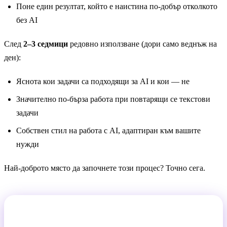
Поне един резултат, който е наистина по-добър отколкото
без AI
След
2–3 седмици
редовно използване (дори само веднъж на
ден):
Яснота кои задачи са подходящи за AI и кои — не
Значително по-бърза работа при повтарящи се текстови
задачи
Собствен стил на работа с AI, адаптиран към вашите
нужди
Най-доброто място да започнете този процес? Точно сега.
Вашият първи промпт ви чака