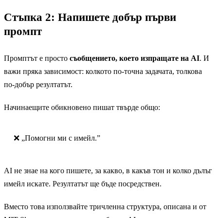
Стъпка 2: Напишете добър първи
промпт
Промптът е просто
съобщението, което изпращате на AI
. И
важи пряка зависимост: колкото по-точна задачата, толкова
по-добър резултатът.
Начинаещите обикновено пишат твърде общо:
❌ „Помогни ми с имейл.”
AI не знае на кого пишете, за какво, в какъв тон и колко дълъг
имейл искате. Резултатът ще бъде посредствен.
Вместо това използвайте тричленна структура, описана и от