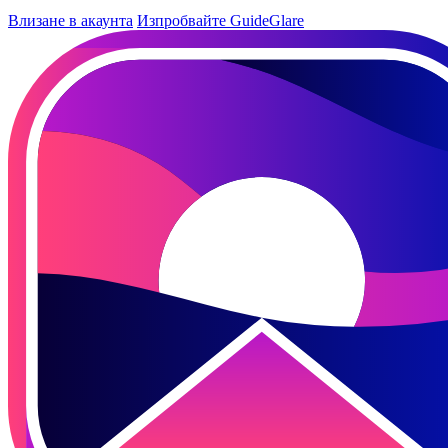
Влизане в акаунта
Изпробвайте GuideGlare