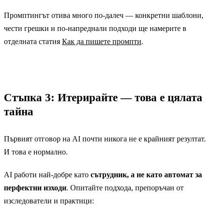
Промптингът отива много по-далеч — конкретни шаблони,
чести грешки и по-напреднали подходи ще намерите в
отделната статия
Как да пишете промпти
.
Стъпка 3: Итерирайте — това е цялата
тайна
Първият отговор на AI почти никога не е крайният резултат.
И това е нормално.
AI работи най-добре като
сътрудник, а не като автомат за
перфектни изходи
. Опитайте подхода, препоръчан от
изследователи и практици: