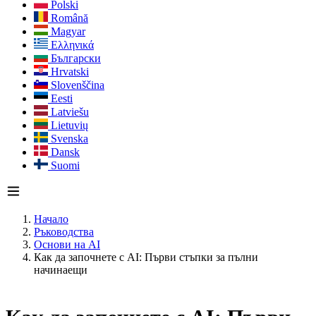
Polski
Română
Magyar
Ελληνικά
Български
Hrvatski
Slovenščina
Eesti
Latviešu
Lietuvių
Svenska
Dansk
Suomi
Начало
Ръководства
Основи на AI
Как да започнете с AI: Първи стъпки за пълни
начинаещи