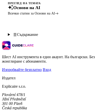
ПРЕГЛЕД НА ТЕМАТА
Основи на AI
Всички статии за Основи на AI
Съдържание
Шест AI инструмента в един акаунт. На български. Без
жонглиране с абонаменти.
Изпробвайте безплатно
Вход
Издател
Explicaire s.r.o.
Plovární 478/1
Jižní Předměstí
301 00 Plzeň
Česká republika