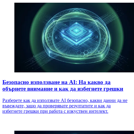
Безопасно използване на AI: На какво да
обърнете внимание и как да избегнете грешки
Разберете как да използвате AI безопасно, какви данни да не
въвеждате, защо да проверявате резултатите и как да
избегнете грешки при работа с изкуствен интелект.