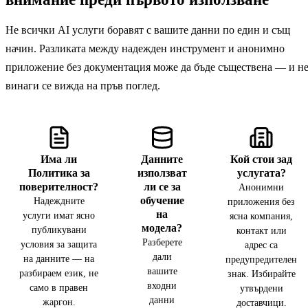
Не всички AI услуги боравят с вашите данни по един и същ
начин. Разликата между надежден инструмент и анонимно
приложение без документация може да бъде съществена — и н
винаги се вижда на пръв поглед.
Има ли
Данните
Кой стои зад
Политика за
използват
услугата?
поверителност?
ли се за
Анонимни
обучение
Надеждните
приложения без
на
услуги имат ясно
ясна компания,
модела?
публикувани
контакт или
Разберете
условия за защита
адрес са
дали
на данните — на
предупредителен
вашите
разбираем език, не
знак. Избирайте
входни
само в правен
утвърдени
данни
жаргон.
доставчици.