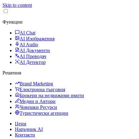
Skip to content
Функции
AI Chat
AI Изображения
AI Audio
AI Документи
AI Преводач
AI Детектор
Решения
Brand Marketing
Електронна търговия
Брокери на недвижими имоти
Медии и Автори
Човешки Ресурси
Туристически агенции
Цени
Наръчник AI
Контакти