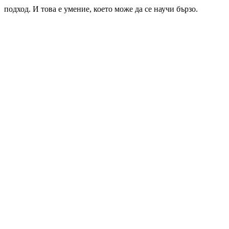
подход. И това е умение, което може да се научи бързо.
Изпробвайте AI безопасно
AI Chat на GuideGlare е проектиран за ежедневни
работни задачи. Започнете с обща тема — идеалната
първа стъпка без риск.
→ Отвори AI Chat