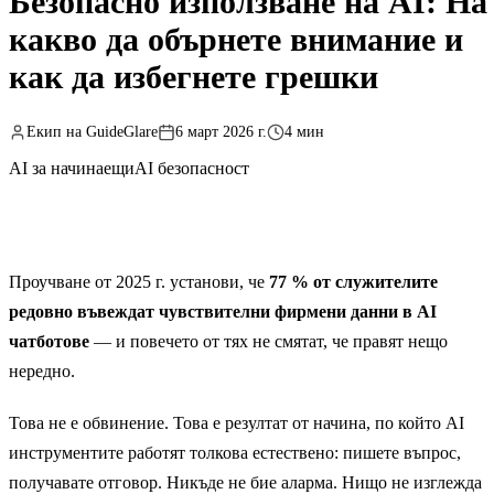
Безопасно използване на AI: На
какво да обърнете внимание и
как да избегнете грешки
Екип на GuideGlare
6 март 2026 г.
4 мин
AI за начинаещи
AI безопасност
Проучване от 2025 г. установи, че
77 % от служителите
редовно въвеждат чувствителни фирмени данни в AI
чатботове
— и повечето от тях не смятат, че правят нещо
нередно.
Това не е обвинение. Това е резултат от начина, по който AI
инструментите работят толкова естествено: пишете въпрос,
получавате отговор. Никъде не бие аларма. Нищо не изглежда