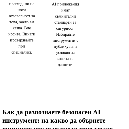
преглед, но не
AI приложения
носи
имат
отговорност за
съмнителни
това, което ви
стандарти за
казва. Вие
сигурност.
носите. Винаги
Избирайте
проверявайте
инструменти с
при
публикувани
специалист.
условия за
защита на
данните.
Как да разпознаете безопасен AI
инструмент: на какво да обърнете
внимание преди първото използване