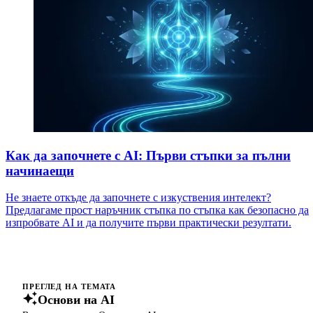
Как да започнете с AI: Първи стъпки за пълни
начинаещи
Не знаете откъде да започнете с изкуствения интелект?
Предлагаме прост наръчник стъпка по стъпка как безопасно да
изпробвате AI и да получите първи практически резултати.
ПРЕГЛЕД НА ТЕМАТА
Основи на AI