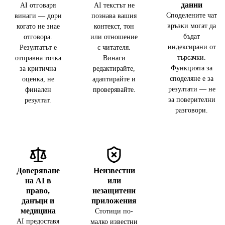
данни
AI отговаря
AI текстът не
Споделените чат
винаги — дори
познава вашия
връзки могат да
когато не знае
контекст, тон
бъдат
отговора.
или отношение
индексирани от
Резултатът е
с читателя.
търсачки.
отправна точка
Винаги
Функцията за
за критична
редактирайте,
споделяне е за
оценка, не
адаптирайте и
резултати — не
финален
проверявайте.
за поверителни
резултат.
разговори.
Доверяване
Неизвестни
на AI в
или
право,
незащитени
данъци и
приложения
медицина
Стотици по-
AI предоставя
малко известни