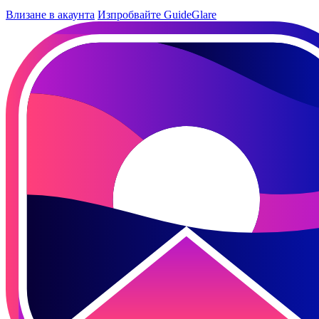
Влизане в акаунта
Изпробвайте GuideGlare