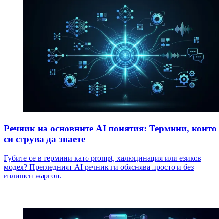
Речник на основните AI понятия: Термини, които
си струва да знаете
Губите се в термини като prompt, халюцинация или езиков
модел? Прегледният AI речник ги обяснява просто и без
излишен жаргон.