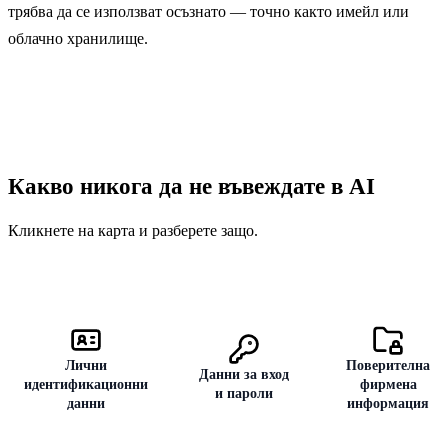
трябва да се използват осъзнато — точно както имейл или
AI чатботове
77
облачно хранилище.
Имейл
48
Облачно хранилище
41
Мобилни устройства
28
Какво никога да не въвеждате в AI
Кликнете на карта и разберете защо.
Лични
Поверителна
Данни за вход
идентификационни
фирмена
и пароли
данни
информация