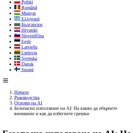
Polski
Română
Magyar
Ελληνικά
Български
Hrvatski
Slovenščina
Eesti
Latviešu
Lietuvių
Svenska
Dansk
Suomi
Начало
Ръководства
Основи на AI
Безопасно използване на AI: На какво да обърнете
внимание и как да избегнете грешки