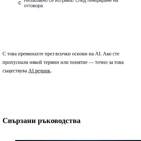
Незабавно се изтриват след генериране на
C
отговора
С това преминахте през всички основи на AI. Ако сте
пропуснали някой термин или понятие — точно за това
съществува
AI речник
.
Свързани ръководства