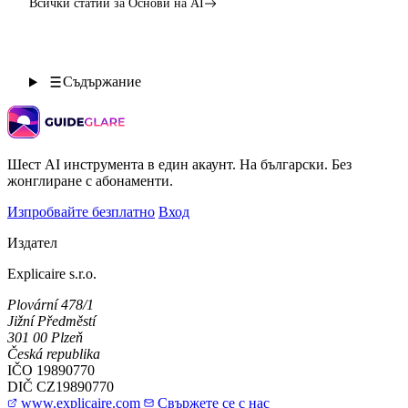
Всички статии за Основи на AI
Съдържание
Шест AI инструмента в един акаунт. На български. Без
жонглиране с абонаменти.
Изпробвайте безплатно
Вход
Издател
Explicaire s.r.o.
Plovární 478/1
Jižní Předměstí
301 00 Plzeň
Česká republika
IČO
19890770
DIČ
CZ19890770
www.explicaire.com
Свържете се с нас