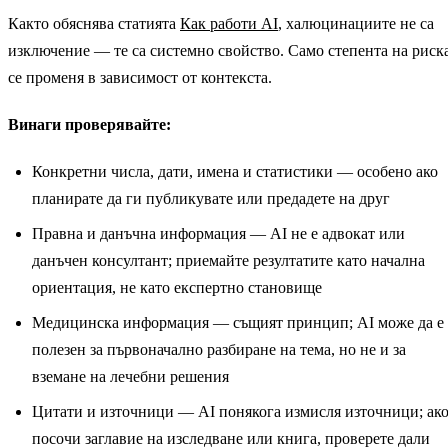
защитени от закона.
инструмент не
Както обяснява статията
Как работи AI
, халюцинациите не са
се нуждае от
изключение — те са системно свойство. Само степента на риск
тези данни.
се променя в зависимост от контекста.
Винаги проверявайте:
Конкретни числа, дати, имена и статистики — особено ако
планирате да ги публикувате или предадете на друг
Правна и данъчна информация — AI не е адвокат или
данъчен консултант; приемайте резултатите като начална
ориентация, не като експертно становище
Медицинска информация — същият принцип; AI може да е
полезен за първоначално разбиране на тема, но не и за
вземане на лечебни решения
Цитати и източници — AI понякога измисля източници; ак
посочи заглавие на изследване или книга, проверете дали