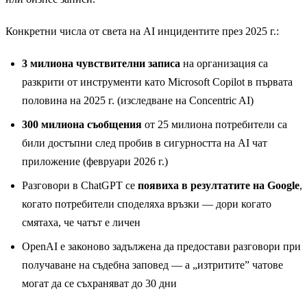
Конкретни числа от света на AI инцидентите през 2025 г.:
3 милиона чувствителни записа
на организация са
разкрити от инструменти като Microsoft Copilot в първата
половина на 2025 г. (изследване на Concentric AI)
300 милиона съобщения
от 25 милиона потребители са
били достъпни след пробив в сигурността на AI чат
приложение (февруари 2026 г.)
Разговори в ChatGPT се
появиха в резултатите на Google
,
когато потребители споделяха връзки — дори когато
смятаха, че чатът е личен
OpenAI е законово задължена да предостави разговори при
получаване на съдебна заповед — а „изтритите” чатове
могат да се съхраняват до 30 дни