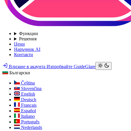
Функции
Решения
Цени
Наръчник AI
Контакти
Влизане в акаунта
Изпробвайте GuideGlare
Български
Čeština
Slovenčina
English
Deutsch
Français
Español
Italiano
Português
Nederlands