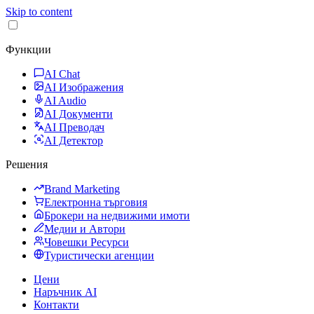
Skip to content
Функции
AI Chat
AI Изображения
AI Audio
AI Документи
AI Преводач
AI Детектор
Решения
Brand Marketing
Електронна търговия
Брокери на недвижими имоти
Медии и Автори
Човешки Ресурси
Туристически агенции
Цени
Наръчник AI
Контакти