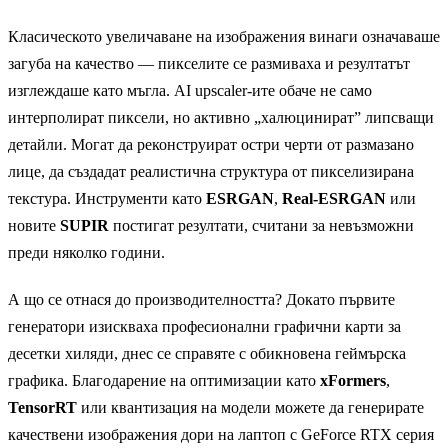
Класическото увеличаване на изображения винаги означаваше
загуба на качество — пикселите се размиваха и резултатът
изглеждаше като мъгла. AI upscaler-ите обаче не само
интерполират пиксели, но активно „халюцинират” липсващи
детайли. Могат да реконструират остри черти от размазано
лице, да създадат реалистична структура от пикселизирана
текстура. Инструменти като
ESRGAN
,
Real-ESRGAN
или
новите
SUPIR
постигат резултати, считани за невъзможни
преди няколко години.
А що се отнася до производителността? Докато първите
генератори изискваха професионални графични карти за
десетки хиляди, днес се справяте с обикновена геймърска
графика. Благодарение на оптимизации като
xFormers
,
TensorRT
или квантизация на модели можете да генерирате
качествени изображения дори на лаптоп с GeForce RTX серия