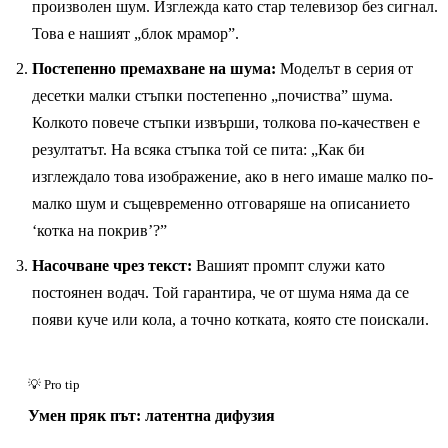
произволен шум. Изглежда като стар телевизор без сигнал.
Това е нашият „блок мрамор”.
Постепенно премахване на шума:
Моделът в серия от
десетки малки стъпки постепенно „почиства” шума.
Колкото повече стъпки извърши, толкова по-качествен е
резултатът. На всяка стъпка той се пита: „Как би
изглеждало това изображение, ако в него имаше малко по-
малко шум и същевременно отговаряше на описанието
‘котка на покрив’?”
Насочване чрез текст:
Вашият промпт служи като
постоянен водач. Той гарантира, че от шума няма да се
появи куче или кола, а точно котката, която сте поискали.
Умен пряк път: латентна дифузия