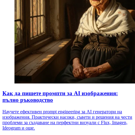
Как да пишете промпти за AI изображения:
пълно ръководство
Научете ефективен prompt engineering за AI генератори на
изображения. Практически насоки, съвети и решения на чести
проблеми за създаване на перфектни визуали с Flux, Imagen,
Ideogram и още.