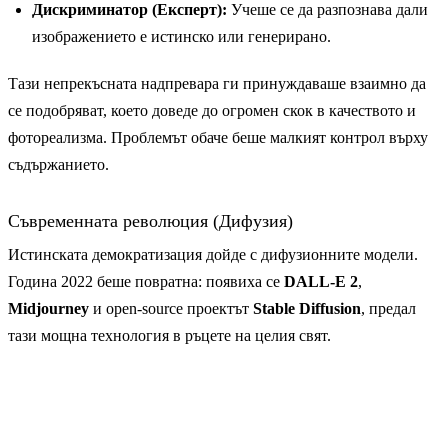
Дискриминатор (Експерт):
Учеше се да разпознава дали
изображението е истинско или генерирано.
Тази непрекъсната надпревара ги принуждаваше взаимно да
се подобряват, което доведе до огромен скок в качеството и
фотореализма. Проблемът обаче беше малкият контрол върху
съдържанието.
Съвременната революция (Дифузия)
Истинската демократизация дойде с дифузионните модели.
Година 2022 беше повратна: появиха се
DALL-E 2
,
Midjourney
и open-source проектът
Stable Diffusion
, предал
тази мощна технология в ръцете на целия свят.