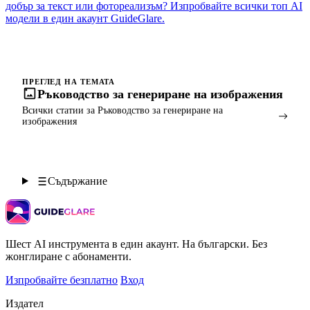
добър за текст или фотореализъм? Изпробвайте всички топ AI
модели в един акаунт GuideGlare.
ПРЕГЛЕД НА ТЕМАТА
Ръководство за генериране на изображения
Всички статии за Ръководство за генериране на
изображения
Съдържание
Шест AI инструмента в един акаунт. На български. Без
жонглиране с абонаменти.
Изпробвайте безплатно
Вход
Издател