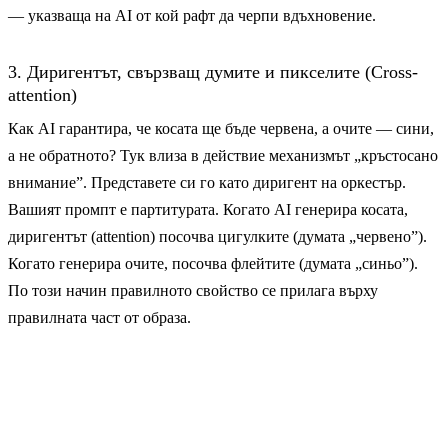
— указваща на AI от кой рафт да черпи вдъхновение.
3. Диригентът, свързващ думите и пикселите (Cross-
attention)
Как AI гарантира, че косата ще бъде червена, а очите — сини,
а не обратното? Тук влиза в действие механизмът „кръстосано
внимание”. Представете си го като диригент на оркестър.
Вашият промпт е партитурата. Когато AI генерира косата,
диригентът (attention) посочва цигулките (думата „червено”).
Когато генерира очите, посочва флейтите (думата „синьо”).
По този начин правилното свойство се прилага върху
правилната част от образа.