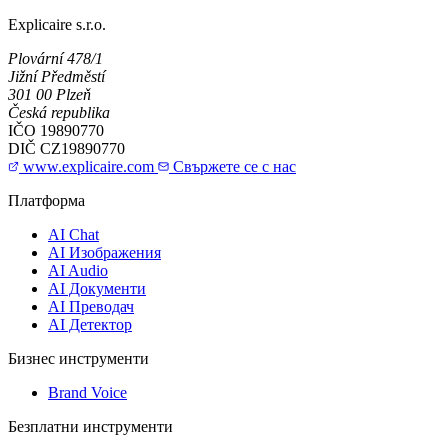
Explicaire s.r.o.
Plovární 478/1
Jižní Předměstí
301 00 Plzeň
Česká republika
IČO
19890770
DIČ
CZ19890770
www.explicaire.com
Свържете се с нас
Платформа
AI Chat
AI Изображения
AI Audio
AI Документи
AI Преводач
AI Детектор
Бизнес инструменти
Brand Voice
Безплатни инструменти