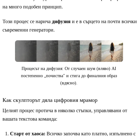
на много подобен принцип.
Този процес се нарича
дифузия
и е в сърцето на почти всички
съвременни генератори.
Процесът на дифузия: От случаен шум (вляво) AI
постепенно „почиства" и стига до финалния образ
(вдясно).
Как скулпторът дяла цифровия мрамор
Целият процес протича в няколко стъпки, управлявани от
вашата текстова команда:
Старт от хаоса:
Всичко започва като платно, изпълнено с