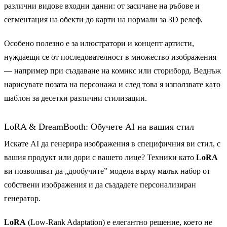
различни видове входни данни: от засичане на ръбове и
сегментация на обекти до карти на нормали за 3D релеф.
Особено полезно е за илюстратори и концепт артисти,
нуждаещи се от последователност в множество изображения
— например при създаване на комикс или сториборд. Веднъж
нарисувате позата на персонажа и след това я използвате като
шаблон за десетки различни стилизации.
LoRA & DreamBooth: Обучете AI на вашия стил
Искате AI да генерира изображения в специфичния ви стил, с
вашия продукт или дори с вашето лице? Техники като
LoRA
ви позволяват да „дообучите” модела върху малък набор от
собствени изображения и да създадете персонализиран
генератор.
LoRA
(Low-Rank Adaptation) е елегантно решение, което не