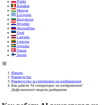
Polski
Română
Magyar
Ελληνικά
Български
Hrvatski
Slovenščina
Eesti
Latviešu
Lietuvių
Svenska
Dansk
Suomi
Начало
Ръководства
Ръководство за генериране на изображения
Как работи AI генераторът на изображения?
Дифузионните модели разбираемо