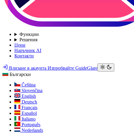
Функции
Решения
Цени
Наръчник AI
Контакти
Влизане в акаунта
Изпробвайте GuideGlare
Български
Čeština
Slovenčina
English
Deutsch
Français
Español
Italiano
Português
Nederlands