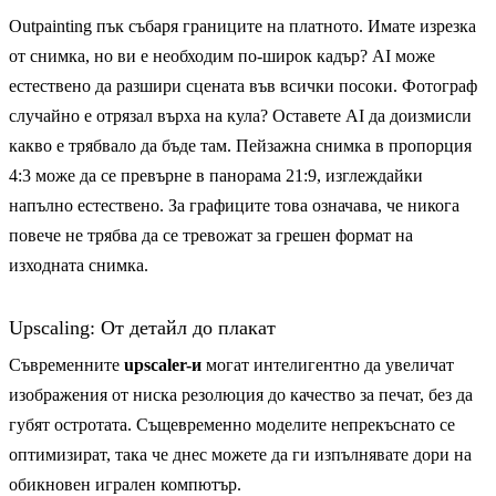
Outpainting пък събаря границите на платното. Имате изрезка
от снимка, но ви е необходим по-широк кадър? AI може
естествено да разшири сцената във всички посоки. Фотограф
случайно е отрязал върха на кула? Оставете AI да доизмисли
какво е трябвало да бъде там. Пейзажна снимка в пропорция
4:3 може да се превърне в панорама 21:9, изглеждайки
напълно естествено. За графиците това означава, че никога
повече не трябва да се тревожат за грешен формат на
изходната снимка.
Upscaling: От детайл до плакат
Съвременните
upscaler-и
могат интелигентно да увеличат
изображения от ниска резолюция до качество за печат, без да
губят остротата. Същевременно моделите непрекъснато се
оптимизират, така че днес можете да ги изпълнявате дори на
обикновен игрален компютър.