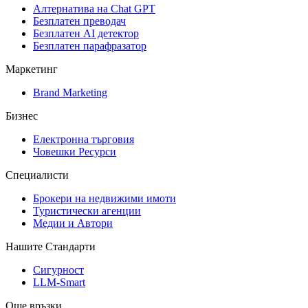
Алтернатива на Chat GPT
Безплатен преводач
Безплатен AI детектор
Безплатен парафразатор
Маркетинг
Brand Marketing
Бизнес
Електронна търговия
Човешки Ресурси
Специалисти
Брокери на недвижими имоти
Туристически агенции
Медии и Автори
Нашите Стандарти
Сигурност
LLM-Smart
Още връзки