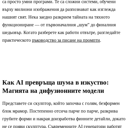
са просто умни програми. Те са сложни системи, обучени
върху милиони изображения да разпознават как изглежда
нашият свят. Нека заедно разкрием тайната на тяхното
функциониране — от първоначалния „шум” до финалния
шедьовър. Когато разберете как работи отвътре, разгледайте
практическото
ръководство за писане на промпти
.
Как AI превръща шума в изкуство:
Магията на дифузионните модели
Представете си скулптор, който започва с голям, безформен
блок мрамор. Постепенно отсича парче по парче, разкрива
грубите форми и накрая доизработва финните детайли, докато
не се появи скулптура. Съвременните AI генератори работят