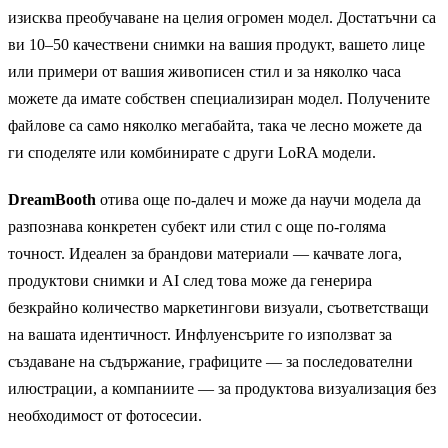
изисква преобучаване на целия огромен модел. Достатъчни са
ви 10–50 качествени снимки на вашия продукт, вашето лице
или примери от вашия живописен стил и за няколко часа
можете да имате собствен специализиран модел. Получените
файлове са само няколко мегабайта, така че лесно можете да
ги споделяте или комбинирате с други LoRA модели.
DreamBooth
отива още по-далеч и може да научи модела да
разпознава конкретен субект или стил с още по-голяма
точност. Идеален за брандови материали — качвате лога,
продуктови снимки и AI след това може да генерира
безкрайно количество маркетингови визуали, съответстващи
на вашата идентичност. Инфлуенсърите го използват за
създаване на съдържание, графиците — за последователни
илюстрации, а компаниите — за продуктова визуализация без
необходимост от фотосесии.