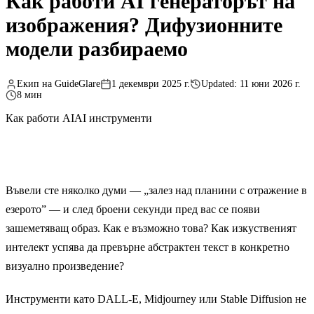
Как работи AI генераторът на
изображения? Дифузионните
модели разбираемо
Екип на GuideGlare
1 декември 2025 г.
Updated: 11 юни 2026 г.
8 мин
Как работи AI
AI инструменти
Въвели сте няколко думи — „залез над планини с отражение в
езерото” — и след броени секунди пред вас се появи
зашеметяващ образ. Как е възможно това? Как изкуственият
интелект успява да превърне абстрактен текст в конкретно
визуално произведение?
Инструменти като DALL-E, Midjourney или Stable Diffusion не