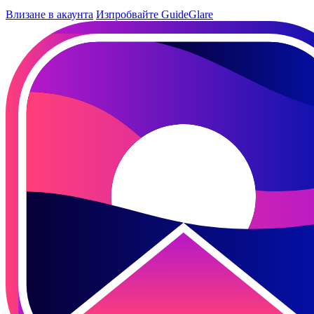
Влизане в акаунта
Изпробвайте GuideGlare