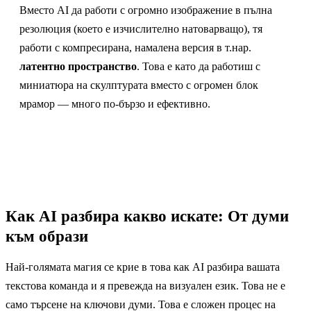
Вместо AI да работи с огромно изображение в пълна
резолюция (което е изчислително натоварващо), тя
работи с компресирана, намалена версия в т.нар.
латентно пространство
. Това е като да работиш с
миниатюра на скулптурата вместо с огромен блок
мрамор — много по-бързо и ефективно.
Как AI разбира какво искате: От думи
към образи
Най-голямата магия се крие в това как AI разбира вашата
текстова команда и я превежда на визуален език. Това не е
само търсене на ключови думи. Това е сложен процес на