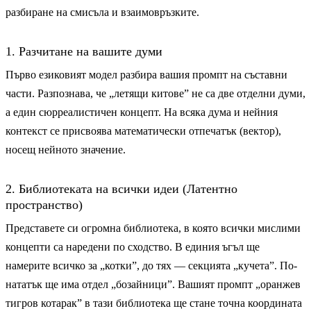
разбиране на смисъла и взаимовръзките.
1. Разчитане на вашите думи
Първо езиковият модел разбира вашия промпт на съставни
части. Разпознава, че „летящи китове” не са две отделни думи,
а един сюрреалистичен концепт. На всяка дума и нейния
контекст се присвоява математически отпечатък (вектор),
носещ нейното значение.
2. Библиотеката на всички идеи (Латентно
пространство)
Представете си огромна библиотека, в която всички мислими
концепти са наредени по сходство. В единия ъгъл ще
намерите всичко за „котки”, до тях — секцията „кучета”. По-
нататък ще има отдел „бозайници”. Вашият промпт „оранжев
тигров котарак” в тази библиотека ще стане точна координата