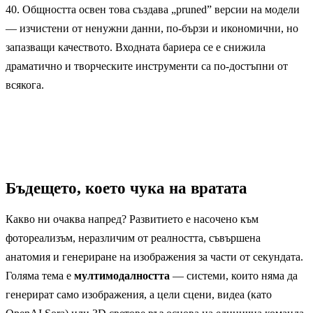
40. Общността освен това създава „pruned” версии на модели
— изчистени от ненужни данни, по-бързи и икономични, но
запазващи качеството. Входната бариера се е снижила
драматично и творческите инструменти са по-достъпни от
всякога.
Бъдещето, което чука на вратата
Какво ни очаква напред? Развитието е насочено към
фотореализъм, неразличим от реалността, съвършена
анатомия и генериране на изображения за части от секундата.
Голяма тема е
мултимодалността
— системи, които няма да
генерират само изображения, а цели сцени, видеа (като