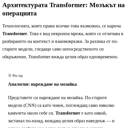
Архитектурата Transformer: Мозъкът на
операцията
Технологията, която прави всичко това възможно, се нарича
Transformer
. Това е вид невронна мрежа, която се отличава в
разбирането на контекст и взаимовръзки. За разлика от по-
старите модели, гледащи само непосредственото си
обкръжение, Transformer вижда целия образ едновременно.
Аналогия: нареждане на мозайка
Представете си нареждане на мозайка. По-старите
модели (CNN) са като човек, поглеждащ само няколко
камъчета около себе си.
Transformer
е като някой,
застанал по-назад, виждащ целия образ наведнъж — и