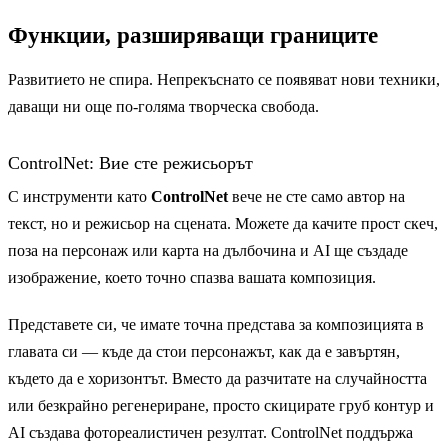
Функции, разширяващи границите
Развитието не спира. Непрекъснато се появяват нови техники,
даващи ни още по-голяма творческа свобода.
ControlNet: Вие сте режисьорът
С инструменти като
ControlNet
вече не сте само автор на
текст, но и режисьор на сцената. Можете да качите прост скеч,
поза на персонаж или карта на дълбочина и AI ще създаде
изображение, което точно спазва вашата композиция.
Представете си, че имате точна представа за композицията в
главата си — къде да стои персонажът, как да е завъртян,
където да е хоризонтът. Вместо да разчитате на случайността
или безкрайно регенериране, просто скицирате груб контур и
AI създава фотореалистичен резултат. ControlNet поддържа