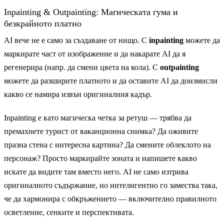
Inpainting & Outpainting: Магическата гума и
безкрайното платно
AI вече не е само за създаване от нищо. С
inpainting
можете да
маркирате част от изображение и да накарате AI да я
регенерира (напр. да смени цвета на кола). С
outpainting
можете да разширите платното и да оставите AI да доизмисли
какво се намира извън оригиналния кадър.
Inpainting е като магическа четка за ретуш — трябва да
премахнете турист от ваканционна снимка? Да оживите
празна стена с интересна картина? Да смените облеклото на
персонаж? Просто маркирайте зоната и напишете какво
искате да видите там вместо него. AI не само изтрива
оригиналното съдържание, но интелигентно го замества така,
че да хармонира с обкръжението — включително правилното
осветление, сенките и перспективата.