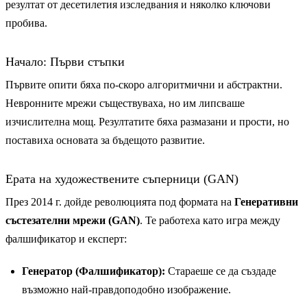
резултат от десетилетия изследвания и няколко ключови
пробива.
Начало: Първи стъпки
Първите опити бяха по-скоро алгоритмични и абстрактни.
Невронните мрежи съществуваха, но им липсваше
изчислителна мощ. Резултатите бяха размазани и прости, но
поставиха основата за бъдещото развитие.
Ерата на художествените съперници (GAN)
През 2014 г. дойде революцията под формата на
Генеративни
състезателни мрежи (GAN)
. Те работеха като игра между
фалшификатор и експерт:
Генератор (Фалшификатор):
Стараеше се да създаде
възможно най-правдоподобно изображение.