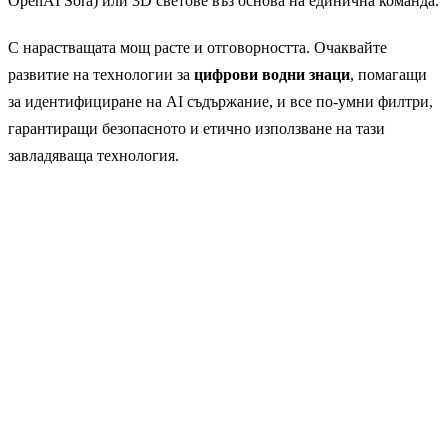
OpenAI Sora) или 3D светове въз основа на единична команда.
С нарастващата мощ расте и отговорността. Очаквайте
развитие на технологии за
цифрови водни знаци
, помагащи
за идентифициране на AI съдържание, и все по-умни филтри,
гарантиращи безопасното и етично използване на тази
завладяваща технология.
Искате ли да го изпробвате на
практика?
GuideGlare AI Изображения ви дава достъп до
технологиите Flux, Imagen и Stable Diffusion на
едно място.
→ Разгледайте AI генератора на