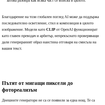
затова разбира как всяка част се вписва в цялото.
Благодарение на този глобален поглед AI може да поддържа
последователно осветление, стил и композиция в цялото
изображение. Модели като
CLIP
от OpenAI функционират
като главен преводач и арбитър, непрекъснато проверяващи
дали генерираният образ наистина отговаря на смисъла на
вашия текст.
Пътят от мигащи пиксели до
фотореализъм
Днешните генератори не са се появили за една нощ. Те са