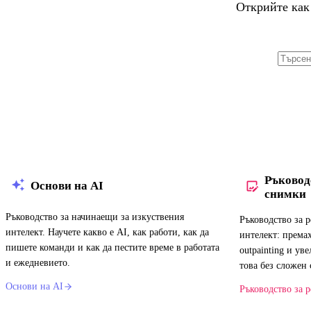
Открийте как
Ръковод
Основи на AI
снимки
Ръководство за начинаещи за изкуствения
Ръководство за 
интелект. Научете какво е AI, как работи, как да
интелект: премах
пишете команди и как да пестите време в работата
outpainting и ув
и ежедневието.
това без сложен 
Основи на AI
Ръководство за 