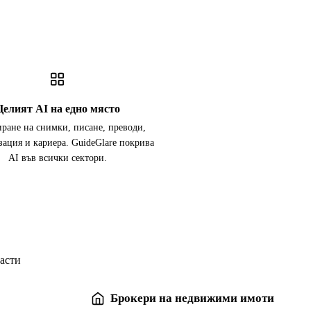
Целият AI на едно място
иране на снимки, писане, преводи,
зация и кариера. GuideGlare покрива
AI във всички сектори.
ласти
Брокери на недвижими имоти