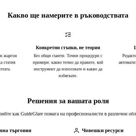
Какво ще намерите в ръководствата
Конкретни стъпки, не теория
ен жаргон
Без общи съвети. Точни процедури с
Редакт
а статия
примери: какво точно да правите, кой
автомати
лтата.
инструмент да използвате и какво да
избягвате.
Решения за вашата роля
ийте как GuideGlare помага на професионалисти в различни об
нна търговия
Човешки ресурси