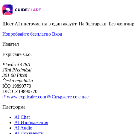
Шест AI инструмента в един акаунт. На български. Без жонглир
Изпробвайте безплатно
Вход
Издател
Explicaire s.r.o.
Plovární 478/1
Jižní Předměstí
301 00 Plzeň
Česká republika
IČO
19890770
DIČ
CZ19890770
www.explicaire.com
Свържете се с нас
Платформа
AI Chat
AI Изображения
AI Audio
AI Документи