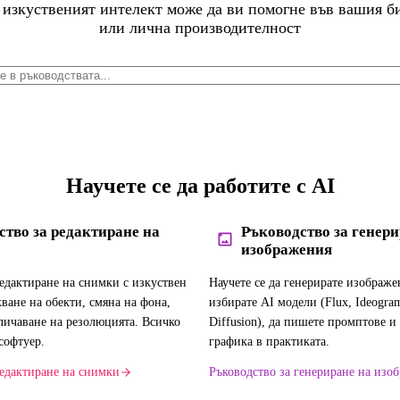
 изкуственият интелект може да ви помогне във вашия би
или лична производителност
Научете се да работите с AI
ство за редактиране на
Ръководство за генери
изображения
редактиране на снимки с изкуствен
Научете се да генерирате изображен
ване на обекти, смяна на фона,
избирате AI модели (Flux, Ideogram
еличаване на резолюцията. Всичко
Diffusion), да пишете промптове и
софтуер.
графика в практиката.
редактиране на снимки
Ръководство за генериране на изо