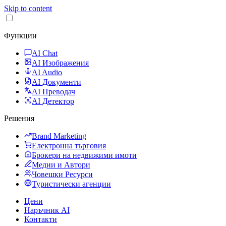
Skip to content
Функции
AI Chat
AI Изображения
AI Audio
AI Документи
AI Преводач
AI Детектор
Решения
Brand Marketing
Електронна търговия
Брокери на недвижими имоти
Медии и Автори
Човешки Ресурси
Туристически агенции
Цени
Наръчник AI
Контакти