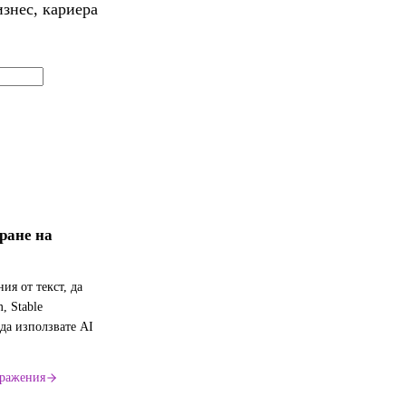
знес, кариера
ране на
ия от текст, да
, Stable
 да използвате AI
бражения