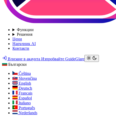
Функции
Решения
Цени
Наръчник AI
Контакти
Влизане в акаунта
Изпробвайте GuideGlare
Български
Čeština
Slovenčina
English
Deutsch
Français
Español
Italiano
Português
Nederlands