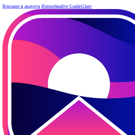
Влизане в акаунта
Изпробвайте GuideGlare