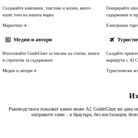
Създавайте кампании, текстове и визии, които
Генерирайте опи
пазят тона на вашата марка
съдържание и пр
Маркетинг
Електронна търг
Медии и автори
Туристи
Използвайте GuideGlare за писане на статии, книги
Създайте привле
и стратегии за съдържание
маршрути с AI C
Медии и автори
Туристически а
Из
Ръководствата показват какво може AI. GuideGlare ви дава 
направите сами – в браузъра, без инсталация, безп