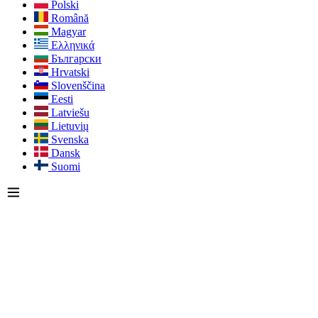
Polski
Română
Magyar
Ελληνικά
Български
Hrvatski
Slovenščina
Eesti
Latviešu
Lietuvių
Svenska
Dansk
Suomi