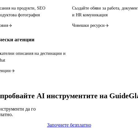
сания на продукти, SEO
Създайте обяви за работа, докумен
одуктова фотография
и HR комуникация
овия
Човешки ресурси
чески агенции
кателни описания на дестинации и
hat
генции
пробвайте AI инструментите на GuideGl
инструменти да го
латно.
Започнете безплатно