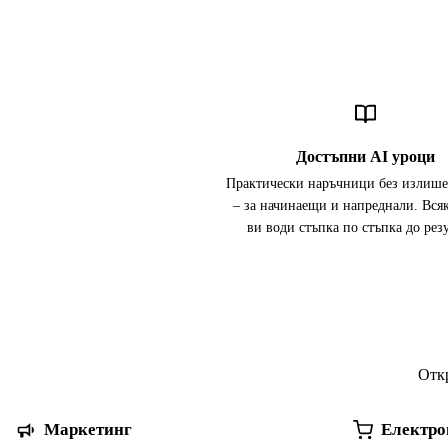
Достъпни AI уроци
Практически наръчници без излиш
– за начинаещи и напреднали. Всяк
ви води стъпка по стъпка до резу
Откр
Маркетинг
Електро