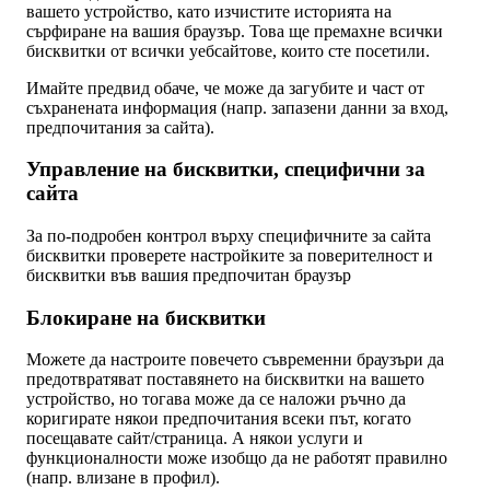
вашето устройство, като изчистите историята на
сърфиране на вашия браузър. Това ще премахне всички
бисквитки от всички уебсайтове, които сте посетили.
Имайте предвид обаче, че може да загубите и част от
съхранената информация (напр. запазени данни за вход,
предпочитания за сайта).
Управление на бисквитки, специфични за
сайта
За по-подробен контрол върху специфичните за сайта
бисквитки проверете настройките за поверителност и
бисквитки във вашия предпочитан браузър
Блокиране на бисквитки
Можете да настроите повечето съвременни браузъри да
предотвратяват поставянето на бисквитки на вашето
устройство, но тогава може да се наложи ръчно да
коригирате някои предпочитания всеки път, когато
посещавате сайт/страница. А някои услуги и
функционалности може изобщо да не работят правилно
(напр. влизане в профил).