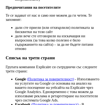
Предпочитания на посетителите
Те се задават от нас и само ние можем да ги четем. Те
запомнят:
дали сте приели (или отхвърлили) политиката за
бисквитки на този сайт
дали вече сте отговорили на изскачащия ни
въпросник (за това колко полезно е било
съдържанието на сайта) – за да не бъдете питани
отново
Списък на трети страни
Групата компании Explicaire си сътрудничи със следните
трети страни:
Google
(Политика за поверителност)
- Използването
на услугите на Google се основава на анализ на
вашето посещение на уебсайта на Explicaire чрез
Google Analytics. Едновременно с това можем да
използваме реклама и ретаргетиране на посетители
чрез системата Google Ads.
Facebook
(Политика за поверителност)
- В