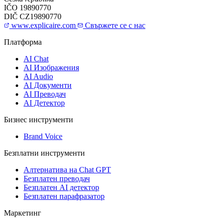
IČO
19890770
DIČ
CZ19890770
www.explicaire.com
Свържете се с нас
Платформа
AI Chat
AI Изображения
AI Audio
AI Документи
AI Преводач
AI Детектор
Бизнес инструменти
Brand Voice
Безплатни инструменти
Алтернатива на Chat GPT
Безплатен преводач
Безплатен AI детектор
Безплатен парафразатор
Маркетинг