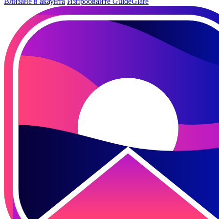
Влизане в акаунта
Изпробвайте GuideGlare