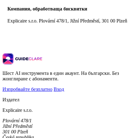
Компания, обработваща бисквитки
Explicaire s.r.o. Plovární 478/1, Jižní Předměstí, 301 00 Plzeň
Шест AI инструмента в един акаунт. На български. Без
жонглиране с абонаменти.
Изпробвайте безплатно
Вход
Издател
Explicaire s.r.o.
Plovární 478/1
Jižní Předměstí
301 00 Plzeň
Česká republika