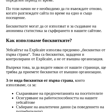
определен период от време.
По този начин не е необходимо да ги въвеждате отново,
когато разглеждате сайта по време на едно и също
посещение.
Бисквитките могат да се използват и за създаване на
анонимна статистика за сърфирането в нашите сайтове.
Как използваме бисквитките?
Уебсайтът на Explicaire използва предимно „бисквитки от
първа страна“. Това са бисквитки, зададени и
контролирани от Explicaire, а не от външна организация.
Въпреки това, за да видите някои от нашите страници, ще
трябва да приемете бисквитки от външни организации.
3-те вида бисквитки от първа страна
, които
използваме, са за:
Съхраняване на предпочитанията на посетителите
Осигуряване на работоспособността на нашите
уебсайтове
Събиране на аналитични данни (за поведението на
потребителите)