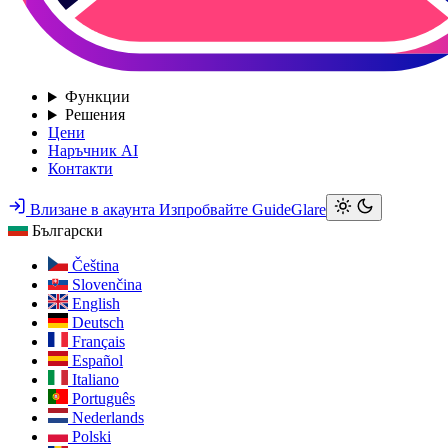
Функции
Решения
Цени
Наръчник AI
Контакти
Влизане в акаунта
Изпробвайте GuideGlare
Български
Čeština
Slovenčina
English
Deutsch
Français
Español
Italiano
Português
Nederlands
Polski