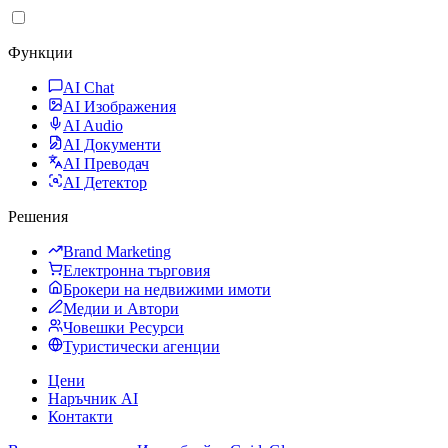
Функции
AI Chat
AI Изображения
AI Audio
AI Документи
AI Преводач
AI Детектор
Решения
Brand Marketing
Електронна търговия
Брокери на недвижими имоти
Медии и Автори
Човешки Ресурси
Туристически агенции
Цени
Наръчник AI
Контакти