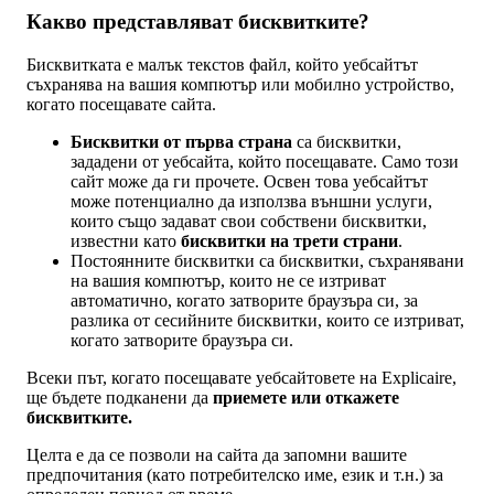
Какво представляват бисквитките?
Бисквитката е малък текстов файл, който уебсайтът
съхранява на вашия компютър или мобилно устройство,
когато посещавате сайта.
Бисквитки от първа страна
са бисквитки,
зададени от уебсайта, който посещавате. Само този
сайт може да ги прочете. Освен това уебсайтът
може потенциално да използва външни услуги,
които също задават свои собствени бисквитки,
известни като
бисквитки на трети страни
.
Постоянните бисквитки са бисквитки, съхранявани
на вашия компютър, които не се изтриват
автоматично, когато затворите браузъра си, за
разлика от сесийните бисквитки, които се изтриват,
когато затворите браузъра си.
Всеки път, когато посещавате уебсайтовете на Explicaire,
ще бъдете подканени да
приемете или откажете
бисквитките.
Целта е да се позволи на сайта да запомни вашите
предпочитания (като потребителско име, език и т.н.) за