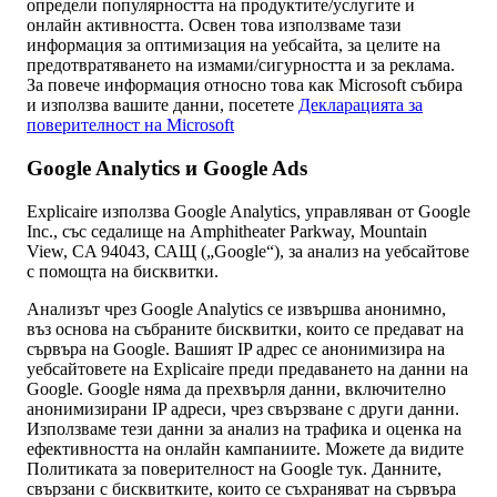
определи популярността на продуктите/услугите и
онлайн активността. Освен това използваме тази
информация за оптимизация на уебсайта, за целите на
предотвратяването на измами/сигурността и за реклама.
За повече информация относно това как Microsoft събира
и използва вашите данни, посетете
Декларацията за
поверителност на Microsoft
Google Analytics и Google Ads
Explicaire използва Google Analytics, управляван от Google
Inc., със седалище на Amphitheater Parkway, Mountain
View, CA 94043, САЩ („Google“), за анализ на уебсайтове
с помощта на бисквитки.
Анализът чрез Google Analytics се извършва анонимно,
въз основа на събраните бисквитки, които се предават на
сървъра на Google. Вашият IP адрес се анонимизира на
уебсайтовете на Explicaire преди предаването на данни на
Google. Google няма да прехвърля данни, включително
анонимизирани IP адреси, чрез свързване с други данни.
Използваме тези данни за анализ на трафика и оценка на
ефективността на онлайн кампаниите. Можете да видите
Политиката за поверителност на Google тук. Данните,
свързани с бисквитките, които се съхраняват на сървъра