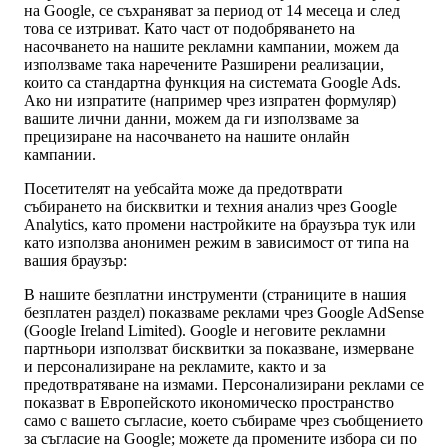
на Google, се съхраняват за период от 14 месеца и след
това се изтриват. Като част от подобряването на
насочването на нашите рекламни кампании, можем да
използваме така наречените Разширени реализации,
които са стандартна функция на системата Google Ads.
Ако ни изпратите (например чрез изпратен формуляр)
вашите лични данни, можем да ги използваме за
прецизиране на насочването на нашите онлайн
кампании.
Посетителят на уебсайта може да предотврати
събирането на бисквитки и техния анализ чрез Google
Analytics, като промени настройките на браузъра тук или
като използва анонимен режим в зависимост от типа на
вашия браузър:
В нашите безплатни инструменти (страниците в нашия
безплатен раздел) показваме реклами чрез Google AdSense
(Google Ireland Limited). Google и неговите рекламни
партньори използват бисквитки за показване, измерване
и персонализиране на рекламите, както и за
предотвратяване на измами. Персонализирани реклами се
показват в Европейското икономическо пространство
само с вашето съгласие, което събираме чрез съобщението
за съгласие на Google; можете да промените избора си по