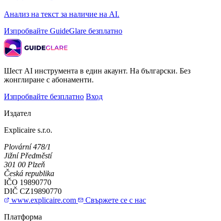
Анализ на текст за наличие на AI.
Изпробвайте GuideGlare безплатно
Шест AI инструмента в един акаунт. На български. Без
жонглиране с абонаменти.
Изпробвайте безплатно
Вход
Издател
Explicaire s.r.o.
Plovární 478/1
Jižní Předměstí
301 00 Plzeň
Česká republika
IČO
19890770
DIČ
CZ19890770
www.explicaire.com
Свържете се с нас
Платформа