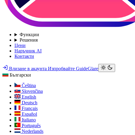
Функции
Решения
Цени
Наръчник AI
Контакти
Влизане в акаунта
Изпробвайте GuideGlare
Български
Čeština
Slovenčina
English
Deutsch
Français
Español
Italiano
Português
Nederlands