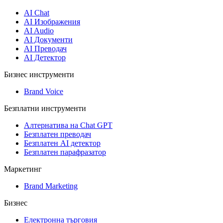
AI Chat
AI Изображения
AI Audio
AI Документи
AI Преводач
AI Детектор
Бизнес инструменти
Brand Voice
Безплатни инструменти
Алтернатива на Chat GPT
Безплатен преводач
Безплатен AI детектор
Безплатен парафразатор
Маркетинг
Brand Marketing
Бизнес
Електронна търговия