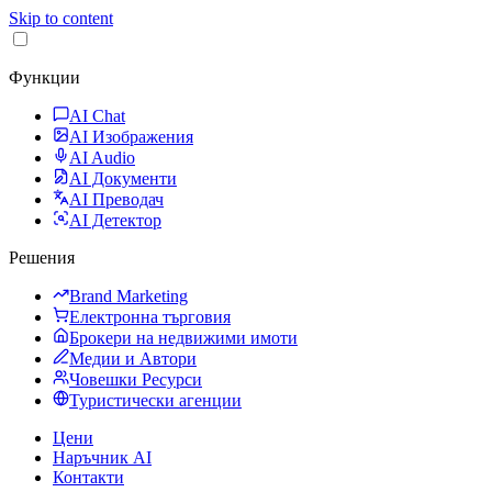
Skip to content
Функции
AI Chat
AI Изображения
AI Audio
AI Документи
AI Преводач
AI Детектор
Решения
Brand Marketing
Електронна търговия
Брокери на недвижими имоти
Медии и Автори
Човешки Ресурси
Туристически агенции
Цени
Наръчник AI
Контакти