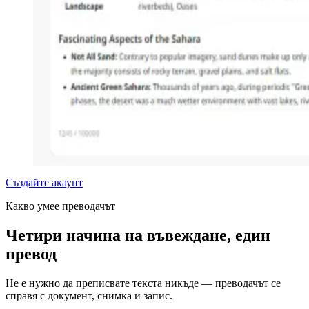
Създайте акаунт
Какво умее преводачът
Четири начина на въвеждане, един
превод
Не е нужно да преписвате текста никъде — преводачът се
справя с документ, снимка и запис.