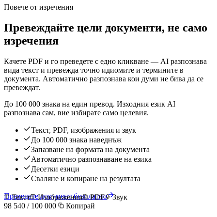
Повече от изречения
Превеждайте цели документи, не само
изречения
Качете PDF и го преведете с едно кликване — AI разпознава
вида текст и превежда точно идиомите и термините в
документа. Автоматично разпознава кои думи не бива да се
превеждат.
До 100 000 знака на един превод. Изходния език AI
разпознава сам, вие избирате само целевия.
Текст, PDF, изображения и звук
До 100 000 знака наведнъж
Запазване на формата на документа
Автоматично разпознаване на езика
Десетки езици
Сваляне и копиране на резултата
Преведете документ безплатно
Текст
Изображения
PDF
Звук
98 540 / 100 000
Копирай