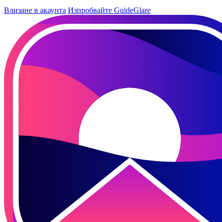
Влизане в акаунта
Изпробвайте GuideGlare