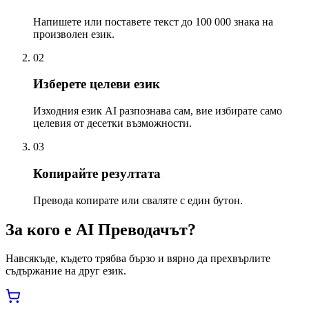
Напишете или поставете текст до 100 000 знака на
произволен език.
02
Изберете целеви език
Изходния език AI разпознава сам, вие избирате само
целевия от десетки възможности.
03
Копирайте резултата
Превода копирате или сваляте с един бутон.
За кого е AI Преводачът?
Навсякъде, където трябва бързо и вярно да прехвърлите
съдържание на друг език.