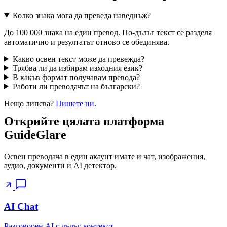
Колко знака мога да преведа наведнъж?
До 100 000 знака на един превод. По-дълъг текст се разделя
автоматично и резултатът отново се обединява.
Какво освен текст може да превежда?
Трябва ли да избирам изходния език?
В какъв формат получавам превода?
Работи ли преводачът на български?
Нещо липсва?
Пишете ни
.
Открийте цялата платформа
GuideGlare
Освен преводача в един акаунт имате и чат, изображения,
аудио, документи и AI детектор.
AI Chat
Разговорен AI с дълъг контекст.