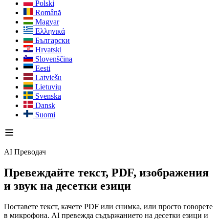
Polski
Română
Magyar
Ελληνικά
Български
Hrvatski
Slovenščina
Eesti
Latviešu
Lietuvių
Svenska
Dansk
Suomi
AI Преводач
Превеждайте текст, PDF, изображения
и звук
на десетки езици
Поставете текст, качете PDF или снимка, или просто говорете
в микрофона. AI превежда съдържанието на десетки езици и