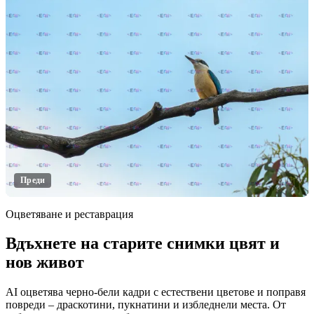
Преди
Оцветяване и реставрация
Вдъхнете на старите снимки цвят и
Кликнете за разкриване
нов живот
AI оцветява черно-бели кадри с естествени цветове и поправя
повреди – драскотини, пукнатини и избледнели места. От