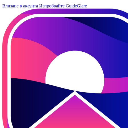
Влизане в акаунта
Изпробвайте GuideGlare