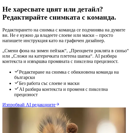
Не харесвате цвят или детайл?
Редактирайте снимката с команда.
Редактирането на снимка с команда се подчинява на думите
ви. Не е нужно да владеете слоеве или маски – просто
напишете инструкция като на графичен дизайнер.
„Смени фона на зимен пейзаж“, „Преоцвети роклята в синьо“
или „Сложи на катеричката плетена шапка“. AI разбира
контекста и извършва промяната с пикселна прецизност.
Редактиране на снимка с обикновена команда на
български
Без работа със слоеве и маски
AI разбира контекста и променя с пикселна
прецизност
Изпробвай AI редакциите