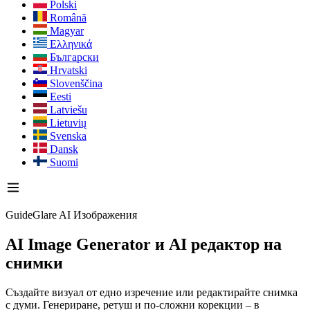
Polski
Română
Magyar
Ελληνικά
Български
Hrvatski
Slovenščina
Eesti
Latviešu
Lietuvių
Svenska
Dansk
Suomi
GuideGlare AI Изображения
AI Image Generator
и AI редактор на
снимки
Създайте визуал от едно изречение или редактирайте снимка
с думи. Генериране, ретуш и по-сложни корекции – в