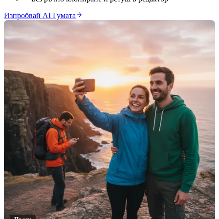
Изпробвай AI Гумата