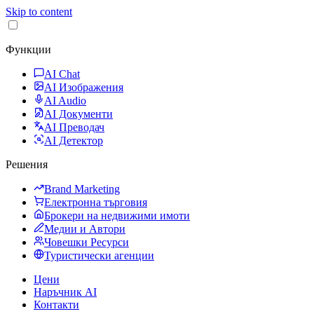
Skip to content
Функции
AI Chat
AI Изображения
AI Audio
AI Документи
AI Преводач
AI Детектор
Решения
Brand Marketing
Електронна търговия
Брокери на недвижими имоти
Медии и Автори
Човешки Ресурси
Туристически агенции
Цени
Наръчник AI
Контакти