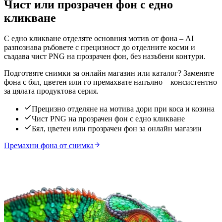
Чист или прозрачен фон с едно
кликване
С едно кликване отделяте основния мотив от фона – AI
разпознава ръбовете с прецизност до отделните косми и
създава чист PNG на прозрачен фон, без назъбени контури.
Подготвяте снимки за онлайн магазин или каталог? Заменяте
фона с бял, цветен или го премахвате напълно – консистентно
за цялата продуктова серия.
Прецизно отделяне на мотива дори при коса и козина
Чист PNG на прозрачен фон с едно кликване
Бял, цветен или прозрачен фон за онлайн магазин
Премахни фона от снимка