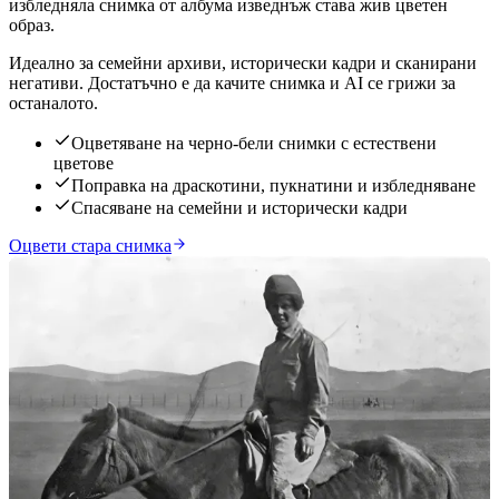
избледняла снимка от албума изведнъж става жив цветен
образ.
Идеално за семейни архиви, исторически кадри и сканирани
негативи. Достатъчно е да качите снимка и AI се грижи за
останалото.
Оцветяване на черно-бели снимки с естествени
цветове
Поправка на драскотини, пукнатини и избледняване
Спасяване на семейни и исторически кадри
Оцвети стара снимка