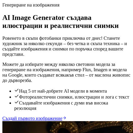
Генериране на изображения
AI Image Generator създава
илюстрации и реалистични снимки
Ровенето в скъпи фотобанки приключва от днес! Станете
художник за няколко секунди – без четка и скъпа техника – и
създайте изображения и снимки по поръчка според вашите
представи.
Можете да избирате между няколко световни модела за
генериране на изображения, например Flux, Imagen и модела
на Google, които създават всякакъв стил – от маслена живопис
до дърворезба.
Над 5 от най-добрите AI модели в момента
Фотореалистични снимки, илюстрации и лога с текст
Създавайте изображения с думи във висока
резолюция
Създай първото изображение