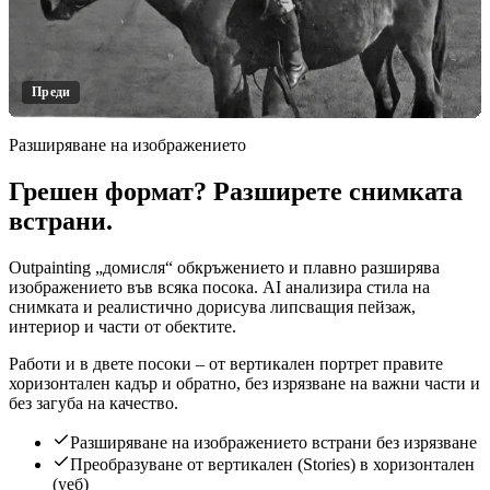
Преди
Разширяване на изображението
Грешен формат? Разширете снимката
Кликнете за разкриване
встрани.
Outpainting „домисля“ обкръжението и плавно разширява
изображението във всяка посока. AI анализира стила на
снимката и реалистично дорисува липсващия пейзаж,
интериор и части от обектите.
Работи и в двете посоки – от вертикален портрет правите
хоризонтален кадър и обратно, без изрязване на важни части и
без загуба на качество.
Разширяване на изображението встрани без изрязване
Преобразуване от вертикален (Stories) в хоризонтален
(уеб)