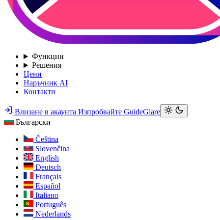
Функции
Решения
Цени
Наръчник AI
Контакти
Влизане в акаунта
Изпробвайте GuideGlare
Български
Čeština
Slovenčina
English
Deutsch
Français
Español
Italiano
Português
Nederlands