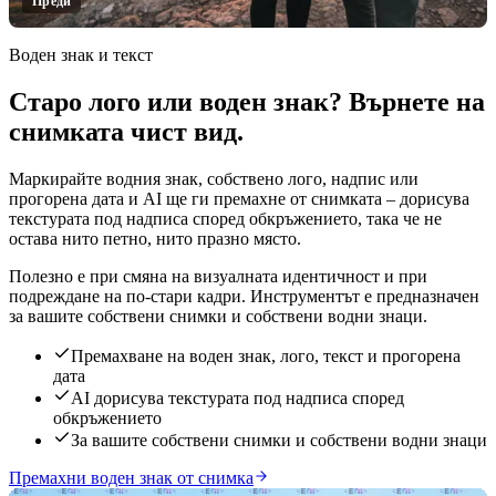
Преди
Воден знак и текст
Старо лого или воден знак? Върнете на
Кликнете за разкриване
снимката чист вид.
Маркирайте водния знак, собствено лого, надпис или
прогорена дата и AI ще ги премахне от снимката – дорисува
текстурата под надписа според обкръжението, така че не
остава нито петно, нито празно място.
Полезно е при смяна на визуалната идентичност и при
подреждане на по-стари кадри. Инструментът е предназначен
за вашите собствени снимки и собствени водни знаци.
Премахване на воден знак, лого, текст и прогорена
дата
AI дорисува текстурата под надписа според
обкръжението
За вашите собствени снимки и собствени водни знаци
Премахни воден знак от снимка