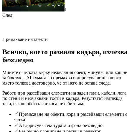
Преди
След
Премахване на обекти
Всичко, което разваля кадъра, изчезва
безследно
Минете с четката върху нежелания обект, минувач или кошче
за боклук – AI Гумата го премахва и дорисува липсващото
място толкова достоверно, че от него не остава следа.
Работи при разсейващи елементи на заден план, кабели, лога
по стени и неочаквани гости в кадъра. Резултатът изглежда
така, сякаш обектът никога не е бил там.
Премахване на обекти, хора и разсейващи елементи с
четка
AI дорисува текстурата и фона безследно
Без ръчно клониране и ретуш в редактор