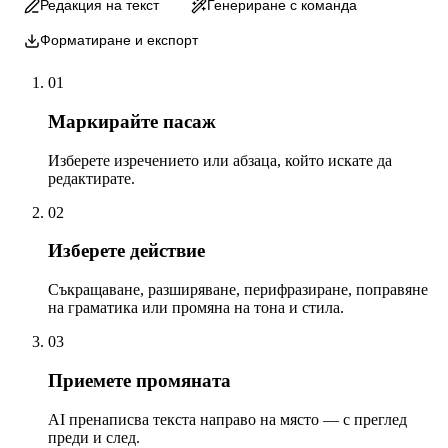
Редакция на текст
Генериране с команда
Форматиране и експорт
01
Маркирайте пасаж
Изберете изречението или абзаца, който искате да
редактирате.
02
Изберете действие
Съкращаване, разширяване, перифразиране, поправяне
на граматика или промяна на тона и стила.
03
Приемете промяната
AI пренаписва текста направо на място — с преглед
преди и след.