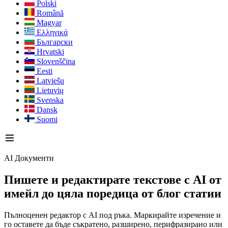
Polski
Română
Magyar
Ελληνικά
Български
Hrvatski
Slovenščina
Eesti
Latviešu
Lietuvių
Svenska
Dansk
Suomi
AI Документи
Пишете и редактирате текстове с AI
от
имейл до цяла поредица от блог статии
Пълноценен редактор с AI под ръка. Маркирайте изречение и
го оставете да бъде съкратено, разширено, перифразирано или