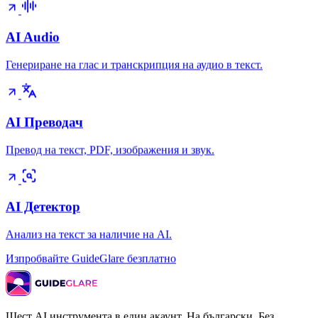
AI Audio
Генериране на глас и транскрипция на аудио в текст.
AI Преводач
Превод на текст, PDF, изображения и звук.
AI Детектор
Анализ на текст за наличие на AI.
Изпробвайте GuideGlare безплатно
Шест AI инструмента в един акаунт. На български. Без