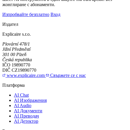
жонглиране с абонаменти.
Изпробвайте безплатно
Вход
Издател
Explicaire s.r.o.
Plovární 478/1
Jižní Předměstí
301 00 Plzeň
Česká republika
IČO
19890770
DIČ
CZ19890770
www.explicaire.com
Свържете се с нас
Платформа
AI Chat
AI Изображения
AI Audio
AI Документи
AI Преводач
AI Детектор