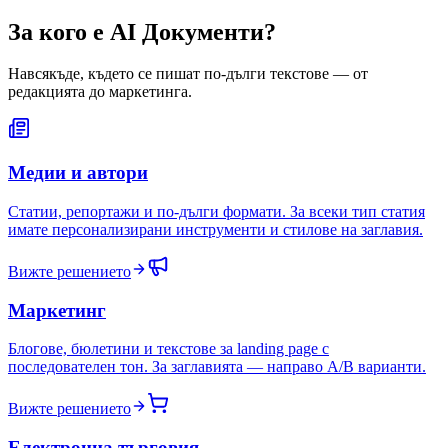
За кого е AI Документи?
Навсякъде, където се пишат по-дълги текстове — от
редакцията до маркетинга.
Медии и автори
Статии, репортажи и по-дълги формати. За всеки тип статия
имате персонализирани инструменти и стилове на заглавия.
Вижте решението
Маркетинг
Блогове, бюлетини и текстове за landing page с
последователен тон. За заглавията — направо A/B варианти.
Вижте решението
Електронна търговия