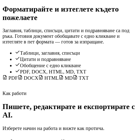
Форматирайте и изтеглете където
пожелаете
Заглавия, таблици, списъци, цитати и подравняване са под
ръка. Готовия документ обобщавате с едно кликване и
изтегляте в пет формата — готов за изпращане.
Таблици, заглавия, списъци
Цитати и подравняване
Обобщение с едно кликване
PDF, DOCX, HTML, MD, TXT
PDF
DOCX
HTML
MD
TXT
Как работи
Пишете, редактирате и експортирате с
AI.
Изберете начин на работа и вижте как протича.