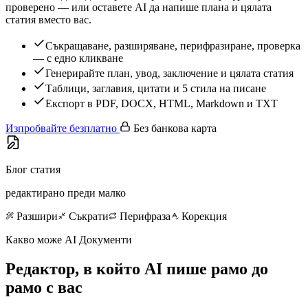
проверено — или оставете AI да напише плана и цялата
статия вместо вас.
Съкращаване, разширяване, перифразиране, проверка
— с едно кликване
Генерирайте план, увод, заключение и цялата статия
Таблици, заглавия, цитати и 5 стила на писане
Експорт в PDF, DOCX, HTML, Markdown и TXT
Изпробвайте безплатно
Без банкова карта
Блог статия
редактирано преди малко
Разшири
Съкрати
Перифраза
Корекция
Какво може AI Документи
Редактор, в който AI пише рамо до
рамо с вас