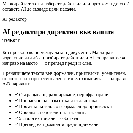
Маркирайте текст и изберете действие или чрез команди със /
оставете AI да създаде цели пасажи.
AI редактор
AI редактира директно във вашия
текст
Без превключване между чата и документа. Маркирате
изречение или абзац, избирате действие и AI го пренаписва
направо на място — с преглед преди и след.
Пренапишете текста във формален, приятелски, убедителен,
опростен или професионален стил. За заглавията — направо
A/B варианти.
Съкращаване, разширяване, перифразиране
Поправяне на граматика и стилистика
Промяна на тона: от формален до приятелски
Обобщаване в точки или таблица
5 стила на писане + собствен
Преглед на промяната преди приемане