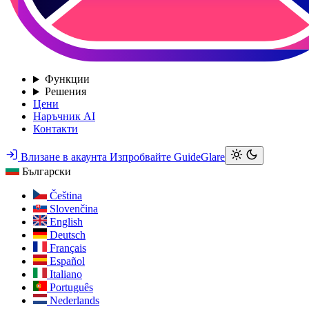
Функции
Решения
Цени
Наръчник AI
Контакти
Влизане в акаунта
Изпробвайте GuideGlare
Български
Čeština
Slovenčina
English
Deutsch
Français
Español
Italiano
Português
Nederlands