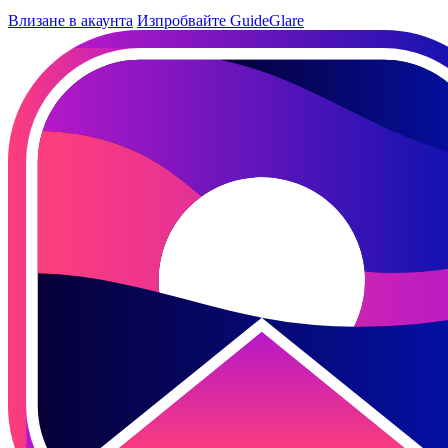
Влизане в акаунта
Изпробвайте GuideGlare