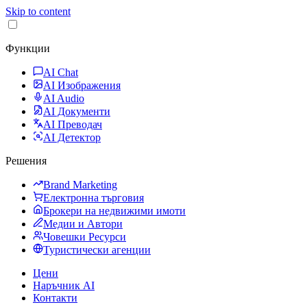
Skip to content
Функции
AI Chat
AI Изображения
AI Audio
AI Документи
AI Преводач
AI Детектор
Решения
Brand Marketing
Електронна търговия
Брокери на недвижими имоти
Медии и Автори
Човешки Ресурси
Туристически агенции
Цени
Наръчник AI
Контакти