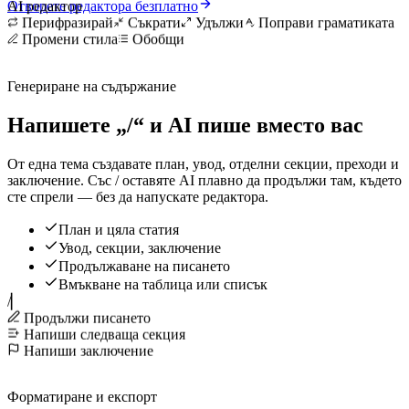
Отворете редактора безплатно
AI редактор
Перифразирай
Съкрати
Удължи
Поправи граматиката
Промени стила
Обобщи
Генериране на съдържание
Напишете „/“ и AI пише вместо вас
От една тема създавате план, увод, отделни секции, преходи и
заключение. Със / оставяте AI плавно да продължи там, където
сте спрели — без да напускате редактора.
План и цяла статия
Увод, секции, заключение
Продължаване на писането
Вмъкване на таблица или списък
/
▏
Продължи писането
Напиши следваща секция
Напиши заключение
Форматиране и експорт