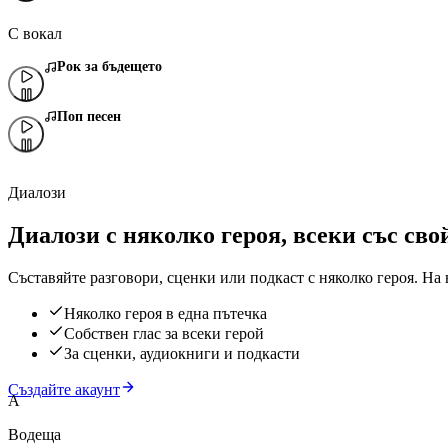
С вокал
Рок за бъдещето
Поп песен
Диалози
Диалози с няколко героя, всеки със сво
Съставяйте разговори, сценки или подкаст с няколко героя. На 
Няколко героя в една пътечка
Собствен глас за всеки герой
За сценки, аудиокниги и подкасти
Създайте акаунт
A
Водеща