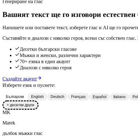
Генериране на глас
Вашият текст ще го изговори естествен
Напишете или поставете текст, изберете глас и AI ще го прочет
Съставяйте и диалози с няколко героя, всеки със собствен глас.
Десетки български гласове
Мъжки и женски, различни характери
70+ езика в един акаунт
Диалози с няколко героя
Създайте акаунт
Изберете език и пуснете:
Български
English
Deutsch
Français
Español
Italiano
Pol
+ десетки други
MK
Marek
дълбок мъжки глас