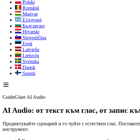
Polski
Română
Magyar
Ελληνικά
Български
Hrvatski
Slovenščina
Eesti
Latviešu
Lietuvių
Svenska
Dansk
Suomi
GuideGlare AI Audio
AI Audio: от текст към глас, от запис 
Продиктувайте сценарий и го чуйте с естествен глас. Поставет
инструмент.