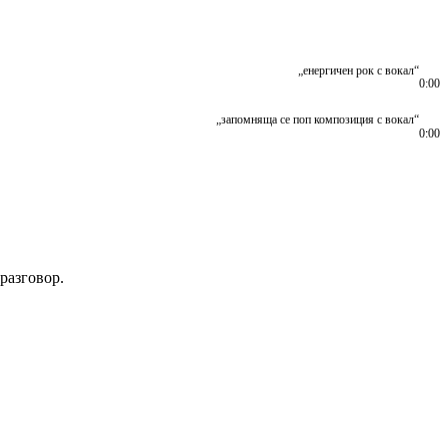
„енергичен рок с вокал“
0:00
„запомняща се поп композиция с вокал“
0:00
разговор.