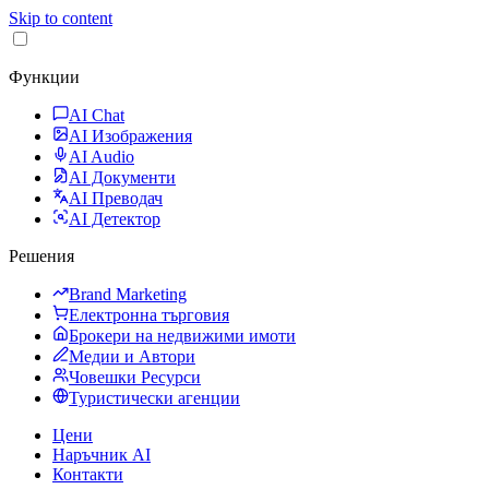
Skip to content
Функции
AI Chat
AI Изображения
AI Audio
AI Документи
AI Преводач
AI Детектор
Решения
Brand Marketing
Електронна търговия
Брокери на недвижими имоти
Медии и Автори
Човешки Ресурси
Туристически агенции
Цени
Наръчник AI
Контакти