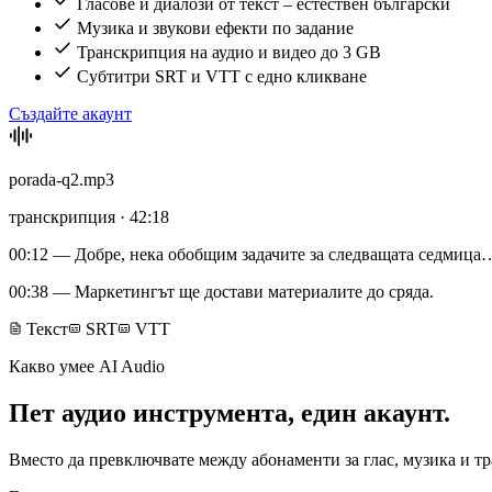
Гласове и диалози от текст – естествен български
Музика и звукови ефекти по задание
Транскрипция на аудио и видео до 3 GB
Субтитри SRT и VTT с едно кликване
Създайте акаунт
porada-q2.mp3
транскрипция · 42:18
00:12
— Добре, нека обобщим задачите за следващата седмица
00:38
— Маркетингът ще достави материалите до сряда.
Текст
SRT
VTT
Какво умее AI Audio
Пет аудио инструмента, един акаунт.
Вместо да превключвате между абонаменти за глас, музика и тр