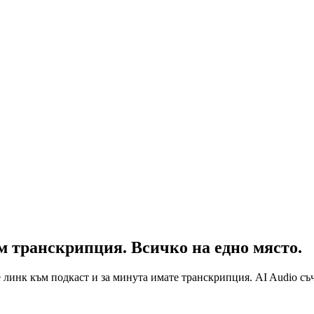
към транскрипция.
Всичко на едно място.
е линк към подкаст и за минута имате транскрипция. AI Audio съ