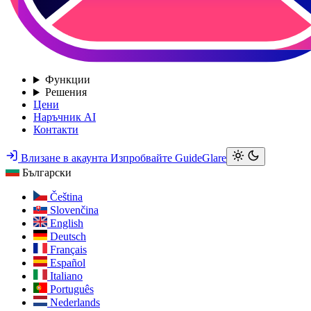
Функции
Решения
Цени
Наръчник AI
Контакти
Влизане в акаунта
Изпробвайте GuideGlare
Български
Čeština
Slovenčina
English
Deutsch
Français
Español
Italiano
Português
Nederlands