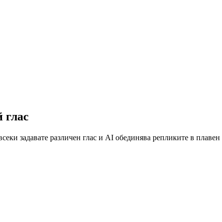
й глас
всеки задавате различен глас и AI обединява репликите в плавен 