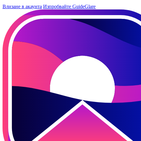
Влизане в акаунта
Изпробвайте GuideGlare