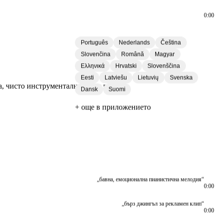
0:00
Português
Nederlands
Čeština
Slovenčina
Română
Magyar
Ελληνικά
Hrvatski
Slovenščina
Eesti
Latviešu
Lietuvių
Svenska
, чисто инструментална или с вокал.
Dansk
Suomi
+ още в приложението
„бавна, емоционална пианистична мелодия“
0:00
„бърз джингъл за рекламен клип“
0:00